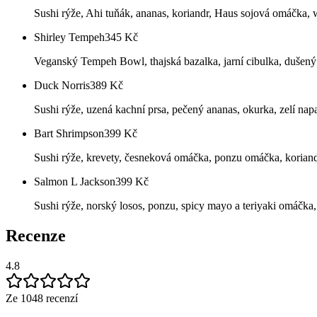
Sushi rýže, Ahi tuňák, ananas, koriandr, Haus sojová omáčka, 
Shirley Tempeh
345
Kč
Veganský Tempeh Bowl, thajská bazalka, jarní cibulka, dušený
Duck Norris
389
Kč
Sushi rýže, uzená kachní prsa, pečený ananas, okurka, zelí nap
Bart Shrimpson
399
Kč
Sushi rýže, krevety, česneková omáčka, ponzu omáčka, koriandr
Salmon L Jackson
399
Kč
Sushi rýže, norský losos, ponzu, spicy mayo a teriyaki omáčk
Recenze
4.8
Ze 1048 recenzí