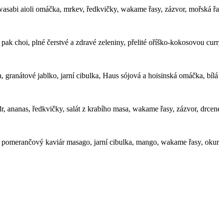
wasabi aioli omáčka, mrkev, ředkvičky, wakame řasy, zázvor, mořská řa
 pak choi, plné čerstvé a zdravé zeleniny, přelité oříško-kokosovou
a, granátové jablko, jarní cibulka, Haus sójová a hoisinská omáčka, bí
, ananas, ředkvičky, salát z krabího masa, wakame řasy, zázvor, drcené
a, pomerančový kaviár masago, jarní cibulka, mango, wakame řasy, ok