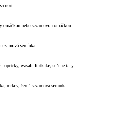
sa nori
 curry omáčkou nebo sezamovou omáčkou
lá sezamová semínka
 papričky, wasabi furikake, sušené řasy
urka, mrkev, černá sezamová semínka