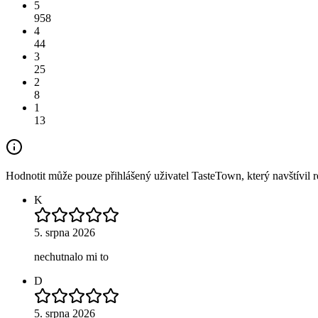
5
958
4
44
3
25
2
8
1
13
Hodnotit může pouze přihlášený uživatel TasteTown, který navštívil re
K
5. srpna 2026
nechutnalo mi to
D
5. srpna 2026