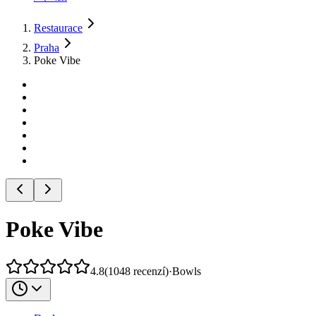
Restaurace
Praha
Poke Vibe
Poke Vibe
4.8
(
1048
recenzí
)
·
Bowls