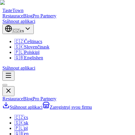
TasteTown
Restaurace
Blog
Pro Partnery
Stáhnout aplikaci
🇨🇿
cs
🇨🇿
Čeština
cs
🇸🇰
Slovenčina
sk
🇵🇱
Polski
pl
🇬🇧
English
en
Stáhnout aplikaci
Restaurace
Blog
Pro Partnery
Stáhnout aplikaci
Zaregistruj svou firmu
🇨🇿
cs
🇸🇰
sk
🇵🇱
pl
🇬🇧
en