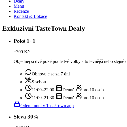
Dealy
Menu
Recenze
Kontakt & Lokace
Exkluzivní TasteTown Dealy
Poké 1+1
−
309
Kč
Objednej si dvě poké podle tvé volby a to levnější nebo stejné
Obnovuje se za 7 dní
S sebou
11:00–22:00
·
Denně
·
pro 10 osob
11:00–21:30
·
Denně
·
pro 10 osob
Odemknout v TasteTown app
Sleva 30%