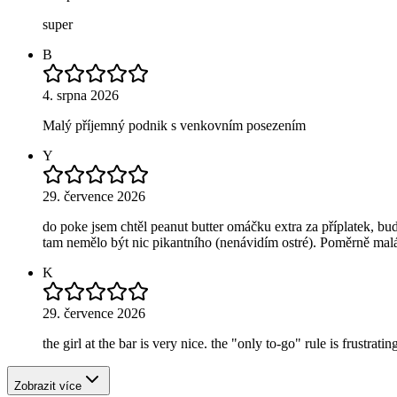
super
B
4. srpna 2026
Malý příjemný podnik s venkovním posezením
Y
29. července 2026
do poke jsem chtěl peanut butter omáčku extra za příplatek, buď
tam nemělo být nic pikantního (nenávidím ostré). Poměrně mal
K
29. července 2026
the girl at the bar is very nice. the "only to-go" rule is frustr
Zobrazit více