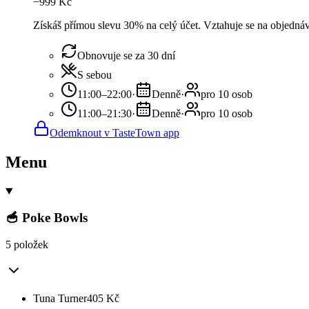
−
999
Kč
Získáš přímou slevu 30% na celý účet. Vztahuje se na objedná
Obnovuje se za 30 dní
S sebou
11:00–22:00
·
Denně
·
pro 10 osob
11:00–21:30
·
Denně
·
pro 10 osob
Odemknout v TasteTown app
Menu
🥣 Poke Bowls
5 položek
Tuna Turner
405
Kč