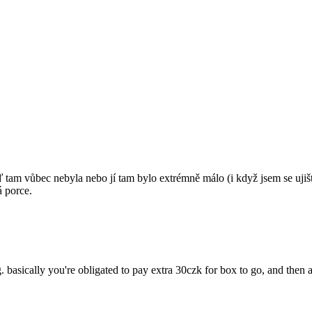
 tam vůbec nebyla nebo jí tam bylo extrémně málo (i když jsem se ujišť
á porce.
ating. basically you're obligated to pay extra 30czk for box to go, and th