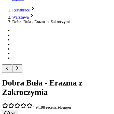
Restaurace
Warszawa
Dobra Buła - Erazma z Zakroczymia
Dobra Buła - Erazma z
Zakroczymia
4.9
(
198
recenzí
)
·
Burger