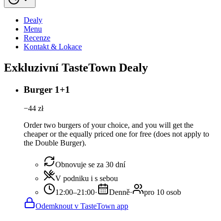
Dealy
Menu
Recenze
Kontakt & Lokace
Exkluzivní TasteTown Dealy
Burger 1+1
−
44
zł
Order two burgers of your choice, and you will get the
cheaper or the equally priced one for free (does not apply to
the Double Burger).
Obnovuje se za 30 dní
V podniku i s sebou
12:00–21:00
·
Denně
·
pro 10 osob
Odemknout v TasteTown app