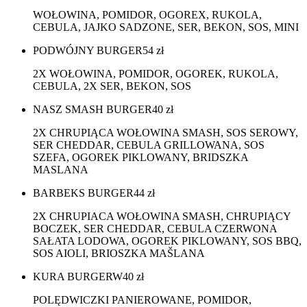
WOŁOWINA, POMIDOR, OGOREX, RUKOLA,
CEBULA, JAJKO SADZONE, SER, BEKON, SOS, MINI
PODWÓJNY BURGER
54
zł
2X WOŁOWINA, POMIDOR, OGOREK, RUKOLA,
CEBULA, 2X SER, BEKON, SOS
NASZ SMASH BURGER
40
zł
2X CHRUPIĄCA WOŁOWINA SMASH, SOS SEROWY,
SER CHEDDAR, CEBULA GRILLOWANA, SOS
SZEFA, OGOREK PIKLOWANY, BRIDSZKA
MASLANA
BARBEKS BURGER
44
zł
2X CHRUPIACA WOŁOWINA SMASH, CHRUPIĄCY
BOCZEK, SER CHEDDAR, CEBULA CZERWONA
SAŁATA LODOWA, OGOREK PIKLOWANY, SOS BBQ,
SOS AIOLI, BRIOSZKA MAŠLANA
KURA BURGERW
40
zł
POLĘDWICZKI PANIEROWANE, POMIDOR,