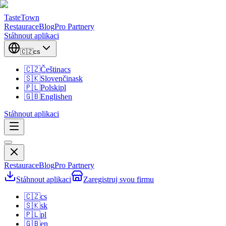
TasteTown
Restaurace
Blog
Pro Partnery
Stáhnout aplikaci
🇨🇿
cs
🇨🇿
Čeština
cs
🇸🇰
Slovenčina
sk
🇵🇱
Polski
pl
🇬🇧
English
en
Stáhnout aplikaci
Restaurace
Blog
Pro Partnery
Stáhnout aplikaci
Zaregistruj svou firmu
🇨🇿
cs
🇸🇰
sk
🇵🇱
pl
🇬🇧
en