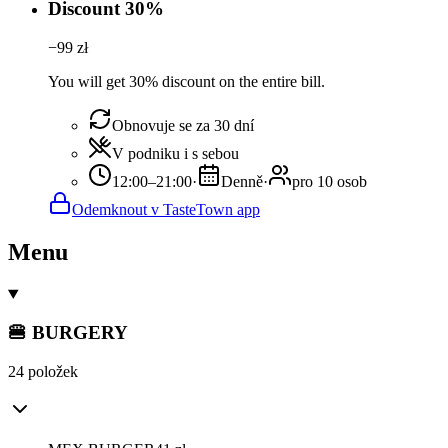
Discount 30%
−
99
zł
You will get 30% discount on the entire bill.
Obnovuje se za 30 dní
V podniku i s sebou
12:00–21:00
·
Denně
·
pro 10 osob
Odemknout v TasteTown app
Menu
🍔 BURGERY
24 položek