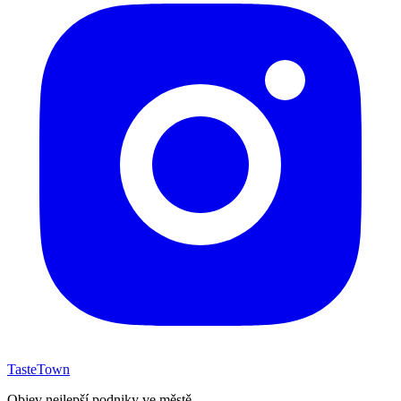
TasteTown
Objev nejlepší podniky ve městě