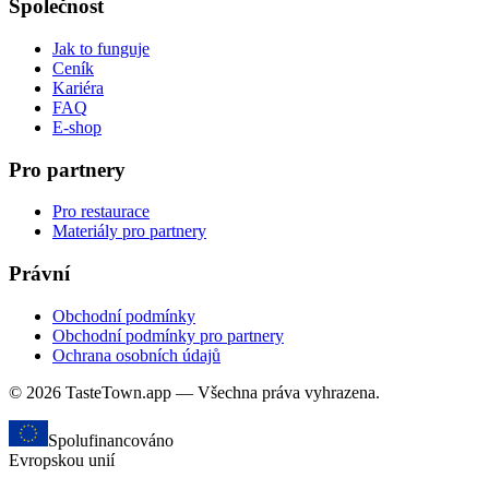
Společnost
Jak to funguje
Ceník
Kariéra
FAQ
E-shop
Pro partnery
Pro restaurace
Materiály pro partnery
Právní
Obchodní podmínky
Obchodní podmínky pro partnery
Ochrana osobních údajů
© 2026 TasteTown.app — Všechna práva vyhrazena.
Spolufinancováno
Evropskou unií