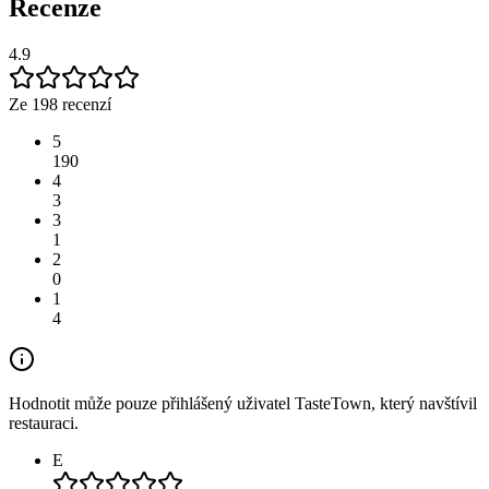
Recenze
4.9
Ze 198 recenzí
5
190
4
3
3
1
2
0
1
4
Hodnotit může pouze přihlášený uživatel TasteTown, který navštívil
restauraci.
E