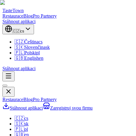
TasteTown
Restaurace
Blog
Pro Partnery
Stáhnout aplikaci
🇨🇿
cs
🇨🇿
Čeština
cs
🇸🇰
Slovenčina
sk
🇵🇱
Polski
pl
🇬🇧
English
en
Stáhnout aplikaci
Restaurace
Blog
Pro Partnery
Stáhnout aplikaci
Zaregistruj svou firmu
🇨🇿
cs
🇸🇰
sk
🇵🇱
pl
🇬🇧
en