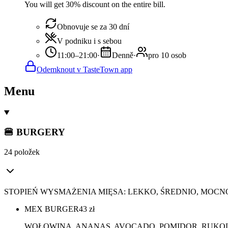
You will get 30% discount on the entire bill.
Obnovuje se za 30 dní
V podniku i s sebou
11:00–21:00
·
Denně
·
pro 10 osob
Odemknout v TasteTown app
Menu
🍔 BURGERY
24 položek
STOPIEŃ WYSMAŻENIA MIĘSA: LEKKO, ŚREDNIO, MOCN
MEX BURGER
43
zł
WOŁOWINA, ANANAS, AVOCADO, POMIDOR, RUKOLA,