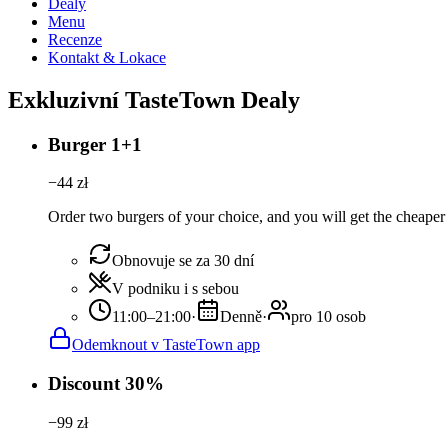
Dealy
Menu
Recenze
Kontakt & Lokace
Exkluzivní TasteTown Dealy
Burger 1+1
−
44
zł
Order two burgers of your choice, and you will get the cheaper 
Obnovuje se za 30 dní
V podniku i s sebou
11:00–21:00
·
Denně
·
pro 10 osob
Odemknout v TasteTown app
Discount 30%
−
99
zł