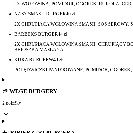
2X WOŁOWINA, POMIDOR, OGOREK, RUKOLA, CEBUL
NASZ SMASH BURGER
40
zł
2X CHRUPIĄCA WOŁOWINA SMASH, SOS SEROWY, 
BARBEKS BURGER
44
zł
2X CHRUPIACA WOŁOWINA SMASH, CHRUPIĄCY BOC
BRIOSZKA MAŚLANA
KURA BURGERW
40
zł
POLĘDWICZKI PANIEROWANE, POMIDOR, OGOREK, 
🌱 WEGE BURGERY
2 položky
➕ DOBIERZ DO BURGERA