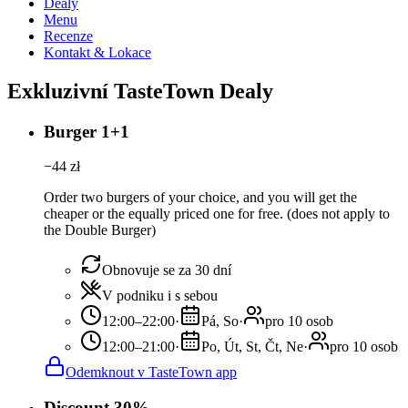
Dealy
Menu
Recenze
Kontakt & Lokace
Exkluzivní TasteTown Dealy
Burger 1+1
−
44
zł
Order two burgers of your choice, and you will get the
cheaper or the equally priced one for free. (does not apply to
the Double Burger)
Obnovuje se za 30 dní
V podniku i s sebou
12:00–22:00
·
Pá, So
·
pro 10 osob
12:00–21:00
·
Po, Út, St, Čt, Ne
·
pro 10 osob
Odemknout v TasteTown app
Discount 30%