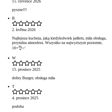
15. července 2026
pyszne!!!
B
2. května 2026
Najlepsza kuchnia, jaką kiedykolwiek jadłem, miła obsługa,
przytulna atmosfera. Wszystko na najwyższym poziomie,
10+👌✅
W
15. prosince 2025
dobry Burger, obsługa miła
T
4. prosince 2025
podoba