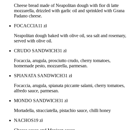
Cheese bread made of Neapolitan dough with fior di latte
mozzarella, drizzled with garlic oil and sprinkled with Grana
Padano cheese.
FOCACCIA
11
zł
Neapolitan dough baked with olive oil, sea salt and rosemary,
served with olive oil.
CRUDO SANDWICH
31
zł
Focaccia, arugula, prosciutto crudo, cherry tomatoes,
homemade pesto, mozzarella, parmesan.
SPIANATA SANDWICH
31
zł
Focaccia, arugula, spianata piccante salami, cherry tomatoes,
alfredo sauce, parmesan.
MONDO SANDWICH
31
zł
Mortadella, stracciatella, pistachio sauce, chilli honey
NACHOS
19
zł