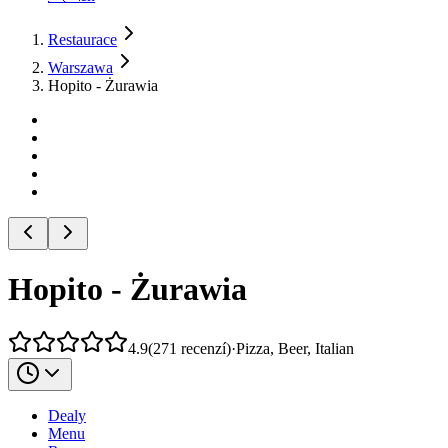
Restaurace
Warszawa
Hopito - Żurawia
Hopito - Żurawia
4.9
(
271
recenzí
)
·
Pizza, Beer, Italian
Dealy
Menu