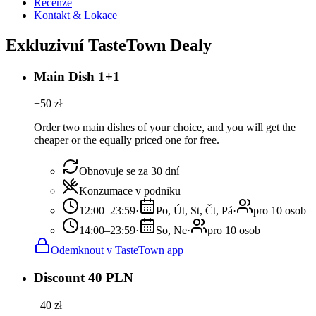
Recenze
Kontakt & Lokace
Exkluzivní TasteTown Dealy
Main Dish 1+1
−
50
zł
Order two main dishes of your choice, and you will get the
cheaper or the equally priced one for free.
Obnovuje se za 30 dní
Konzumace v podniku
12:00–23:59
·
Po, Út, St, Čt, Pá
·
pro 10 osob
14:00–23:59
·
So, Ne
·
pro 10 osob
Odemknout v TasteTown app
Discount 40 PLN
−
40
zł