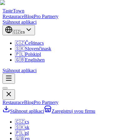
TasteTown
Restaurace
Blog
Pro Partnery
Stáhnout aplikaci
🇨🇿
cs
🇨🇿
Čeština
cs
🇸🇰
Slovenčina
sk
🇵🇱
Polski
pl
🇬🇧
English
en
Stáhnout aplikaci
Restaurace
Blog
Pro Partnery
Stáhnout aplikaci
Zaregistruj svou firmu
🇨🇿
cs
🇸🇰
sk
🇵🇱
pl
🇬🇧
en