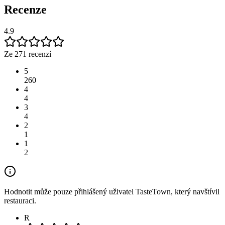
Recenze
4.9
Ze 271 recenzí
5
260
4
4
3
4
2
1
1
2
Hodnotit může pouze přihlášený uživatel TasteTown, který navštívil
restauraci.
R