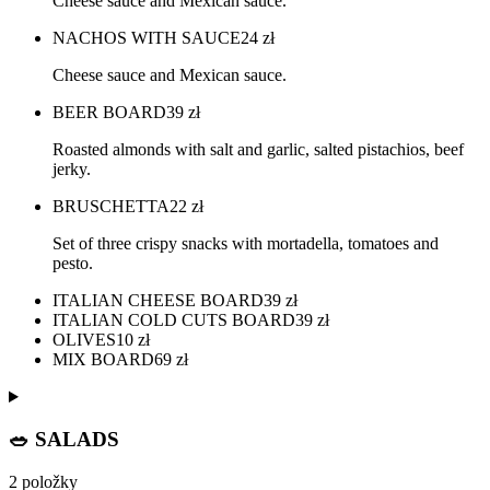
Cheese sauce and Mexican sauce.
NACHOS WITH SAUCE
24
zł
Cheese sauce and Mexican sauce.
BEER BOARD
39
zł
Roasted almonds with salt and garlic, salted pistachios, beef
jerky.
BRUSCHETTA
22
zł
Set of three crispy snacks with mortadella, tomatoes and
pesto.
ITALIAN CHEESE BOARD
39
zł
ITALIAN COLD CUTS BOARD
39
zł
OLIVES
10
zł
MIX BOARD
69
zł
🥗 SALADS
2 položky