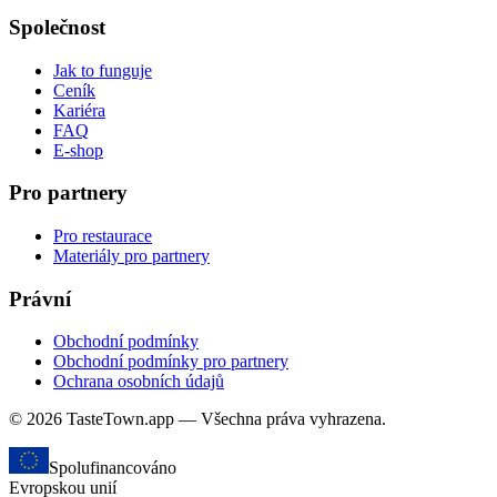
Společnost
Jak to funguje
Ceník
Kariéra
FAQ
E-shop
Pro partnery
Pro restaurace
Materiály pro partnery
Právní
Obchodní podmínky
Obchodní podmínky pro partnery
Ochrana osobních údajů
© 2026 TasteTown.app — Všechna práva vyhrazena.
Spolufinancováno
Evropskou unií