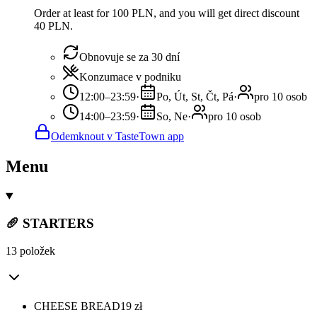
Order at least for 100 PLN, and you will get direct discount
40 PLN.
Obnovuje se za 30 dní
Konzumace v podniku
12:00–23:59
·
Po, Út, St, Čt, Pá
·
pro 10 osob
14:00–23:59
·
So, Ne
·
pro 10 osob
Odemknout v TasteTown app
Menu
🥖 STARTERS
13 položek
CHEESE BREAD
19
zł