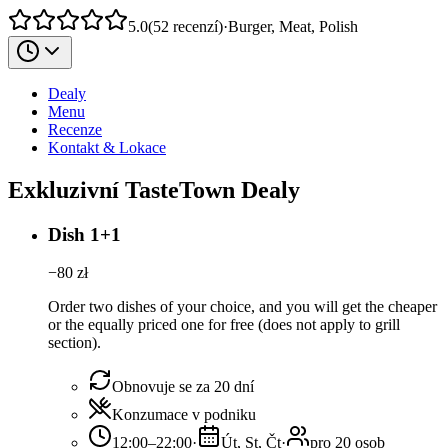
5.0
(
52
recenzí
)
·
Burger, Meat, Polish
Dealy
Menu
Recenze
Kontakt & Lokace
Exkluzivní TasteTown Dealy
Dish 1+1
−
80
zł
Order two dishes of your choice, and you will get the cheaper
or the equally priced one for free (does not apply to grill
section).
Obnovuje se za 20 dní
Konzumace v podniku
12:00–22:00
·
Út, St, Čt
·
pro 20 osob