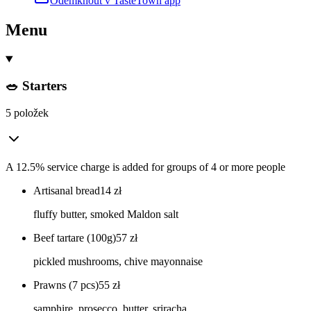
Odemknout v TasteTown app
Menu
🥗 Starters
5 položek
A 12.5% service charge is added for groups of 4 or more people
Artisanal bread
14
zł
fluffy butter, smoked Maldon salt
Beef tartare (100g)
57
zł
pickled mushrooms, chive mayonnaise
Prawns (7 pcs)
55
zł
samphire, prosecco, butter, sriracha