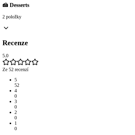
🍰 Desserts
2 položky
Recenze
5.0
Ze 52 recenzí
5
52
4
0
3
0
2
0
1
0