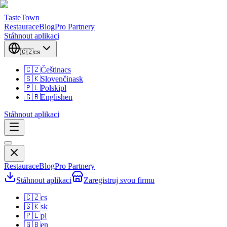
TasteTown
Restaurace
Blog
Pro Partnery
Stáhnout aplikaci
🇨🇿
cs
🇨🇿
Čeština
cs
🇸🇰
Slovenčina
sk
🇵🇱
Polski
pl
🇬🇧
English
en
Stáhnout aplikaci
Restaurace
Blog
Pro Partnery
Stáhnout aplikaci
Zaregistruj svou firmu
🇨🇿
cs
🇸🇰
sk
🇵🇱
pl
🇬🇧
en