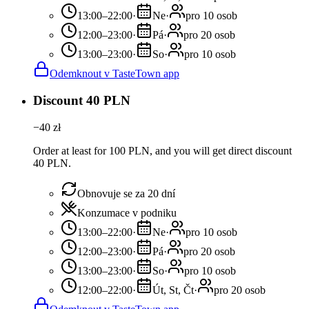
13:00–22:00
·
Ne
·
pro 10 osob
12:00–23:00
·
Pá
·
pro 20 osob
13:00–23:00
·
So
·
pro 10 osob
Odemknout v TasteTown app
Discount 40 PLN
−
40
zł
Order at least for 100 PLN, and you will get direct discount
40 PLN.
Obnovuje se za 20 dní
Konzumace v podniku
13:00–22:00
·
Ne
·
pro 10 osob
12:00–23:00
·
Pá
·
pro 20 osob
13:00–23:00
·
So
·
pro 10 osob
12:00–22:00
·
Út, St, Čt
·
pro 20 osob