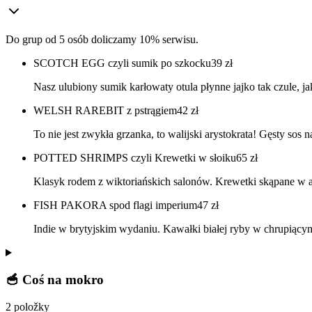
Do grup od 5 osób doliczamy 10% serwisu.
SCOTCH EGG czyli sumik po szkocku
39
zł
Nasz ulubiony sumik karłowaty otula płynne jajko tak czule, 
WELSH RAREBIT z pstrągiem
42
zł
To nie jest zwykła grzanka, to walijski arystokrata! Gęsty sos
POTTED SHRIMPS czyli Krewetki w słoiku
65
zł
Klasyk rodem z wiktoriańskich salonów. Krewetki skąpane w a
FISH PAKORA spod flagi imperium
47
zł
Indie w brytyjskim wydaniu. Kawałki białej ryby w chrupiącym
🥣 Coś na mokro
2 položky