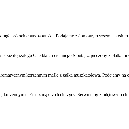
jak mgła szkockie wrzosowiska. Podajemy z domowym sosem tatarskim ż
 na bazie dojrzałego Cheddara i ciemnego Stouta, zapieczony z płatkam
romatycznym korzennym maśle z gałką muszkatołową. Podajemy na ciepł
, korzennym cieście z mąki z ciecierzycy. Serwujemy z miętowym chutne