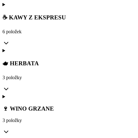
☕ KAWY Z EKSPRESU
6 položek
🫖 HERBATA
3 položky
🍷 WINO GRZANE
3 položky