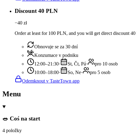
Discount 40 PLN
−
40
zł
Order at least for 100 PLN, and you will get direct discount 4
Obnovuje se za 30 dní
Konzumace v podniku
12:00–21:30
·
St, Čt, Pá
·
pro 10 osob
10:00–18:00
·
So, Ne
·
pro 5 osob
Odemknout v TasteTown app
Menu
🥗 Coś na start
4 položky