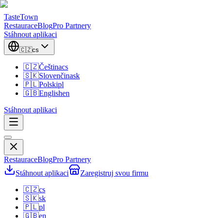
TasteTown
Restaurace
Blog
Pro Partnery
Stáhnout aplikaci
🇨🇿
cs
🇨🇿
Čeština
cs
🇸🇰
Slovenčina
sk
🇵🇱
Polski
pl
🇬🇧
English
en
Stáhnout aplikaci
Restaurace
Blog
Pro Partnery
Stáhnout aplikaci
Zaregistruj svou firmu
🇨🇿
cs
🇸🇰
sk
🇵🇱
pl
🇬🇧
en