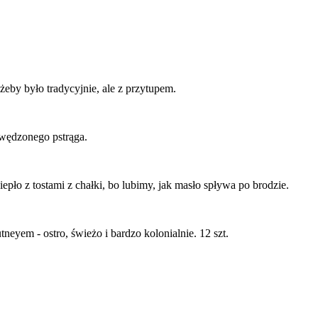
eby było tradycyjnie, ale z przytupem.
i wędzonego pstrąga.
o z tostami z chałki, bo lubimy, jak masło spływa po brodzie.
yem - ostro, świeżo i bardzo kolonialnie. 12 szt.