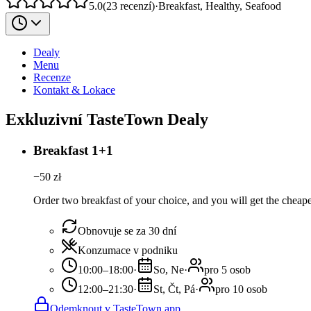
5.0
(
23
recenzí
)
·
Breakfast, Healthy, Seafood
Dealy
Menu
Recenze
Kontakt & Lokace
Exkluzivní TasteTown Dealy
Breakfast 1+1
−
50
zł
Order two breakfast of your choice, and you will get the cheaper
Obnovuje se za 30 dní
Konzumace v podniku
10:00–18:00
·
So, Ne
·
pro 5 osob
12:00–21:30
·
St, Čt, Pá
·
pro 10 osob
Odemknout v TasteTown app