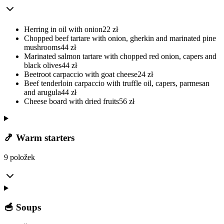
Herring in oil with onion
22
zł
Chopped beef tartare with onion, gherkin and marinated pine
mushrooms
44
zł
Marinated salmon tartare with chopped red onion, capers and
black olives
44
zł
Beetroot carpaccio with goat cheese
24
zł
Beef tenderloin carpaccio with truffle oil, capers, parmesan
and arugula
44
zł
Cheese board with dried fruits
56
zł
🍤 Warm starters
9 položek
🥣 Soups