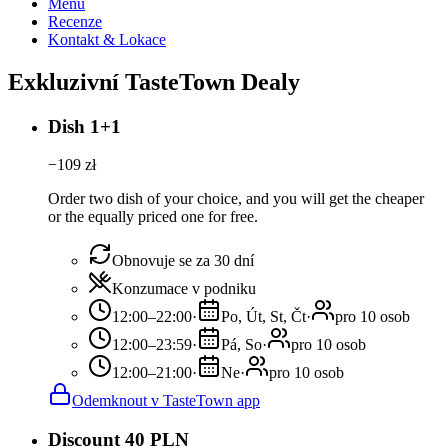
Menu
Recenze
Kontakt & Lokace
Exkluzivní TasteTown Dealy
Dish 1+1
−
109
zł
Order two dish of your choice, and you will get the cheaper
or the equally priced one for free.
Obnovuje se za 30 dní
Konzumace v podniku
12:00–22:00
·
Po, Út, St, Čt
·
pro 10 osob
12:00–23:59
·
Pá, So
·
pro 10 osob
12:00–21:00
·
Ne
·
pro 10 osob
Odemknout v TasteTown app
Discount 40 PLN