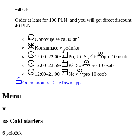
−
40
zł
Order at least for 100 PLN, and you will get direct discount
40 PLN.
Obnovuje se za 30 dní
Konzumace v podniku
12:00–22:00
·
Po, Út, St, Čt
·
pro 10 osob
12:00–23:59
·
Pá, So
·
pro 10 osob
12:00–21:00
·
Ne
·
pro 10 osob
Odemknout v TasteTown app
Menu
🥗 Cold starters
6 položek