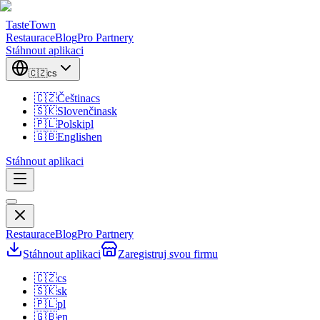
TasteTown
Restaurace
Blog
Pro Partnery
Stáhnout aplikaci
🇨🇿
cs
🇨🇿
Čeština
cs
🇸🇰
Slovenčina
sk
🇵🇱
Polski
pl
🇬🇧
English
en
Stáhnout aplikaci
Restaurace
Blog
Pro Partnery
Stáhnout aplikaci
Zaregistruj svou firmu
🇨🇿
cs
🇸🇰
sk
🇵🇱
pl
🇬🇧
en