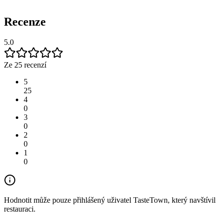
Recenze
5.0
Ze 25 recenzí
5
25
4
0
3
0
2
0
1
0
Hodnotit může pouze přihlášený uživatel TasteTown, který navštívil
restauraci.