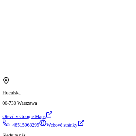
Huculska
00-730 Warszawa
Otevři v Google Maps
+48515068295
Webové stránky
Sledujte nás