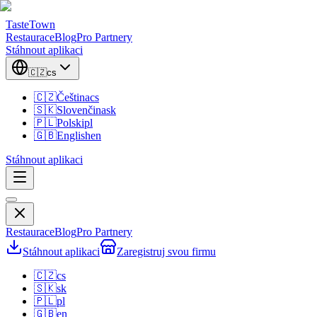
TasteTown
Restaurace
Blog
Pro Partnery
Stáhnout aplikaci
🇨🇿
cs
🇨🇿
Čeština
cs
🇸🇰
Slovenčina
sk
🇵🇱
Polski
pl
🇬🇧
English
en
Stáhnout aplikaci
Restaurace
Blog
Pro Partnery
Stáhnout aplikaci
Zaregistruj svou firmu
🇨🇿
cs
🇸🇰
sk
🇵🇱
pl
🇬🇧
en