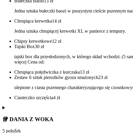
Bułeczka Baozi
13
zł
Jedna sztuka bułeczki baozi w puszystym cieście pszennym n
Chrupiąca krewetka
14
zł
Jedna sztuka chrupiącej krewetki XL w panierce z tempury.
Chipsy krewetkowe
12
zł
Tajski Box
30
zł
tajski box dla przesłodzonych, w którego skład wchodzi: (5 s
więcej Cena od:
Chrupiąca polędwiczka z kurczaka
13
zł
Zestaw 6 sztuk pierożków gyoza smażonych
23
zł
ulepione z ciasta pszennego charakteryzującego się czosnkow
Ciasteczko szczęścia
4
zł
🥡 DANIA Z WOKA
5 položek