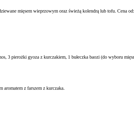
adziewane mięsem wieprzowym oraz świeżą kolendrą lub tofu. Cena od
amos, 3 pierożki gyoza z kurczakiem, 1 bułeczka baozi (do wyboru mi
ym aromatem z farszem z kurczaka.