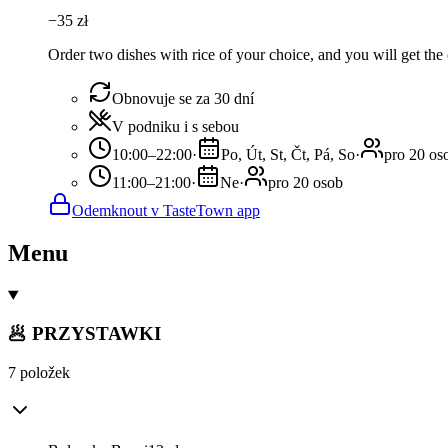
−
35
zł
Order two dishes with rice of your choice, and you will get the 
Obnovuje se za 30 dní
V podniku i s sebou
10:00–22:00
·
Po, Út, St, Čt, Pá, So
·
pro 20 os
11:00–21:00
·
Ne
·
pro 20 osob
Odemknout v TasteTown app
Menu
🥟 PRZYSTAWKI
7 položek