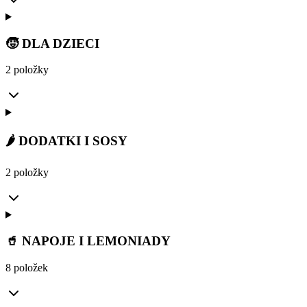
🧒 DLA DZIECI
2 položky
🌶️ DODATKI I SOSY
2 položky
🥤 NAPOJE I LEMONIADY
8 položek