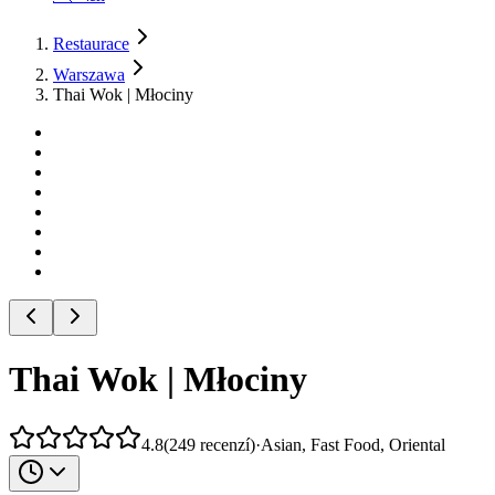
Restaurace
Warszawa
Thai Wok | Młociny
Thai Wok | Młociny
4.8
(
249
recenzí
)
·
Asian, Fast Food, Oriental