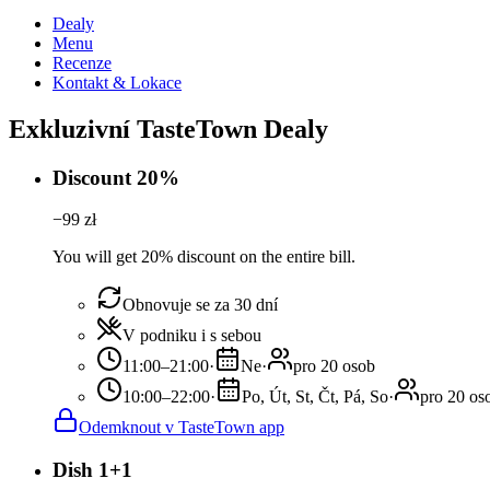
Dealy
Menu
Recenze
Kontakt & Lokace
Exkluzivní TasteTown Dealy
Discount 20%
−
99
zł
You will get 20% discount on the entire bill.
Obnovuje se za 30 dní
V podniku i s sebou
11:00–21:00
·
Ne
·
pro 20 osob
10:00–22:00
·
Po, Út, St, Čt, Pá, So
·
pro 20 os
Odemknout v TasteTown app
Dish 1+1