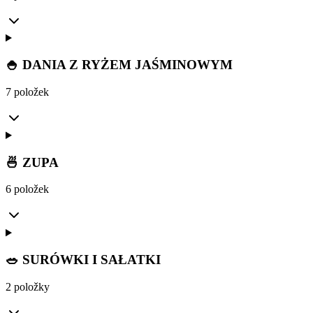
🍚 DANIA Z RYŻEM JAŚMINOWYM
7 položek
🍜 ZUPA
6 položek
🥗 SURÓWKI I SAŁATKI
2 položky