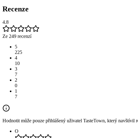
Recenze
4.8
Ze 249 recenzí
5
225
4
10
3
7
2
0
1
7
Hodnotit může pouze přihlášený uživatel TasteTown, který navštívil re
O