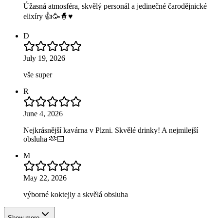
Úžasná atmosféra, skvělý personál a jedinečné čarodějnické
elixíry 👍🥳🧙♥️
D
July 19, 2026
vše super
R
June 4, 2026
Nejkrásnější kavárna v Plzni. Skvělé drinky! A nejmilejší
obsluha 🫶🏻
M
May 22, 2026
výborné koktejly a skvělá obsluha
Show more