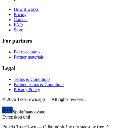
How it works
Pricing
Careers
FAQ
Store
For partners
For restaurants
Partner materials
Legal
Terms & Conditions
Partner Terms & Conditions
Privacy Policy
© 2026 TasteTown.app — All rights reserved.
Spolufinancováno
Evropskou unií
Projekt TasteTown — Odborné služby pro start-upy (reg. č.