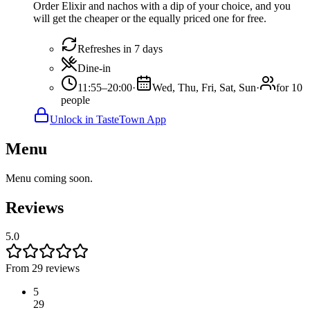
Order Elixir and nachos with a dip of your choice, and you
will get the cheaper or the equally priced one for free.
Refreshes in 7 days
Dine-in
11:55–20:00
·
Wed, Thu, Fri, Sat, Sun
·
for 10
people
Unlock in TasteTown App
Menu
Menu coming soon.
Reviews
5.0
From 29 reviews
5
29