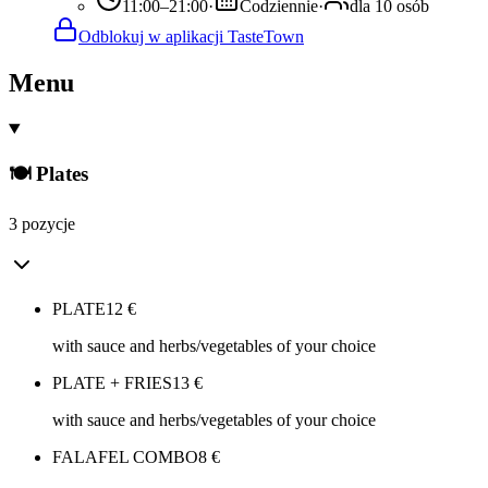
11:00–21:00
·
Codziennie
·
dla 10 osób
Odblokuj w aplikacji TasteTown
Menu
🍽️ Plates
3 pozycje
PLATE
12
€
with sauce and herbs/vegetables of your choice
PLATE + FRIES
13
€
with sauce and herbs/vegetables of your choice
FALAFEL COMBO
8
€