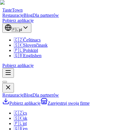
TasteTown
Restauracje
Blog
Dla partnerów
Pobierz aplikację
🇵🇱
pl
🇨🇿
Čeština
cs
🇸🇰
Slovenčina
sk
🇵🇱
Polski
pl
🇬🇧
English
en
Pobierz aplikację
Restauracje
Blog
Dla partnerów
Pobierz aplikację
Zarejestruj swoją firmę
🇨🇿
cs
🇸🇰
sk
🇵🇱
pl
🇬🇧
en