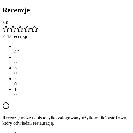
Recenzje
5.0
Z 47 recenzji
5
47
4
0
3
0
2
0
1
0
Recenzję może napisać tylko zalogowany użytkownik TasteTown,
który odwiedził restaurację.