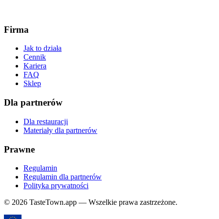
Firma
Jak to działa
Cennik
Kariera
FAQ
Sklep
Dla partnerów
Dla restauracji
Materiały dla partnerów
Prawne
Regulamin
Regulamin dla partnerów
Polityka prywatności
© 2026 TasteTown.app — Wszelkie prawa zastrzeżone.