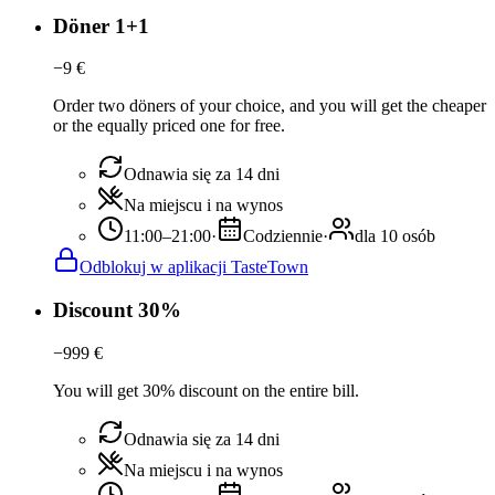
Döner 1+1
−
9
€
Order two döners of your choice, and you will get the cheaper
or the equally priced one for free.
Odnawia się za 14 dni
Na miejscu i na wynos
11:00–21:00
·
Codziennie
·
dla 10 osób
Odblokuj w aplikacji TasteTown
Discount 30%
−
999
€
You will get 30% discount on the entire bill.
Odnawia się za 14 dni
Na miejscu i na wynos