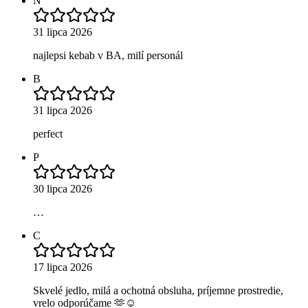
N
31 lipca 2026
najlepsi kebab v BA, milí personál
B
31 lipca 2026
perfect
P
30 lipca 2026
…
C
17 lipca 2026
Skvelé jedlo, milá a ochotná obsluha, príjemne prostredie,
vrelo odporúčame 🫶☺️