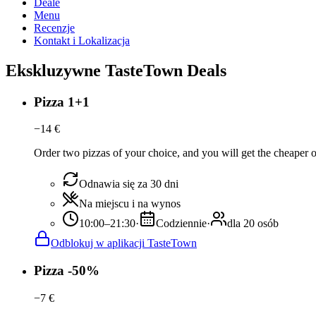
Deale
Menu
Recenzje
Kontakt i Lokalizacja
Ekskluzywne TasteTown Deals
Pizza 1+1
−
14
€
Order two pizzas of your choice, and you will get the cheaper or t
Odnawia się za 30 dni
Na miejscu i na wynos
10:00–21:30
·
Codziennie
·
dla 20 osób
Odblokuj w aplikacji TasteTown
Pizza -50%
−
7
€