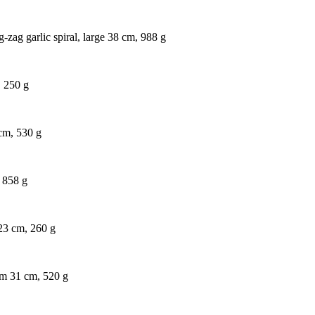
-zag garlic spiral, large 38 cm, 988 g
, 250 g
 cm, 530 g
, 858 g
 23 cm, 260 g
um 31 cm, 520 g