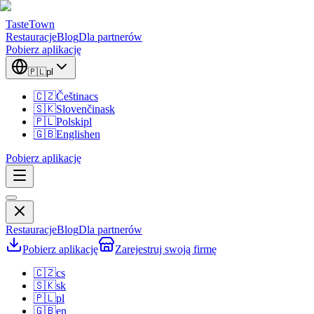
TasteTown
Restauracje
Blog
Dla partnerów
Pobierz aplikację
🇵🇱
pl
🇨🇿
Čeština
cs
🇸🇰
Slovenčina
sk
🇵🇱
Polski
pl
🇬🇧
English
en
Pobierz aplikację
Restauracje
Blog
Dla partnerów
Pobierz aplikację
Zarejestruj swoją firmę
🇨🇿
cs
🇸🇰
sk
🇵🇱
pl
🇬🇧
en