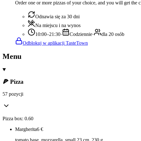
Order one or more pizzas of your choice, and you will get the ch
Odnawia się za 30 dni
Na miejscu i na wynos
10:00–21:30
·
Codziennie
·
dla 20 osób
Odblokuj w aplikacji TasteTown
Menu
🍕 Pizza
57 pozycji
Pizza box: 0.60
Margherita
6
€
tomato base, mozzarella, small 23 cm, 230 g