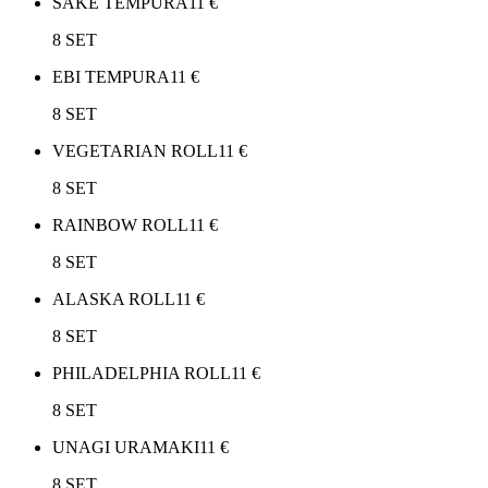
SAKE TEMPURA
11
€
8 SET
EBI TEMPURA
11
€
8 SET
VEGETARIAN ROLL
11
€
8 SET
RAINBOW ROLL
11
€
8 SET
ALASKA ROLL
11
€
8 SET
PHILADELPHIA ROLL
11
€
8 SET
UNAGI URAMAKI
11
€
8 SET