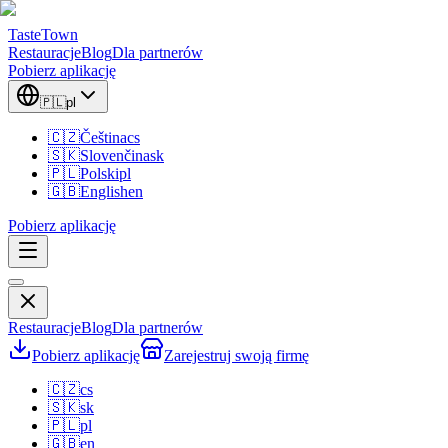
TasteTown
Restauracje
Blog
Dla partnerów
Pobierz aplikację
🇵🇱
pl
🇨🇿
Čeština
cs
🇸🇰
Slovenčina
sk
🇵🇱
Polski
pl
🇬🇧
English
en
Pobierz aplikację
Restauracje
Blog
Dla partnerów
Pobierz aplikację
Zarejestruj swoją firmę
🇨🇿
cs
🇸🇰
sk
🇵🇱
pl
🇬🇧
en