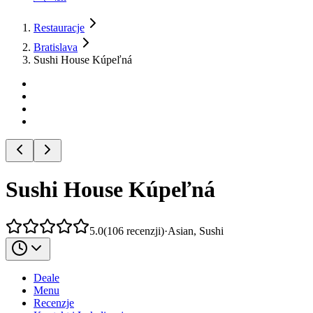
Restauracje
Bratislava
Sushi House Kúpeľná
Sushi House Kúpeľná
5.0
(
106
recenzji
)
·
Asian, Sushi
Deale
Menu
Recenzje