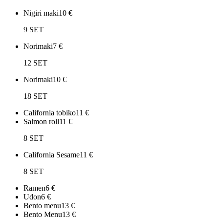
Nigiri maki
10
€
9 SET
Norimaki
7
€
12 SET
Norimaki
10
€
18 SET
California tobiko
11
€
Salmon roll
11
€
8 SET
California Sesame
11
€
8 SET
Ramen
6
€
Udon
6
€
Bento menu
13
€
Bento Menu
13
€