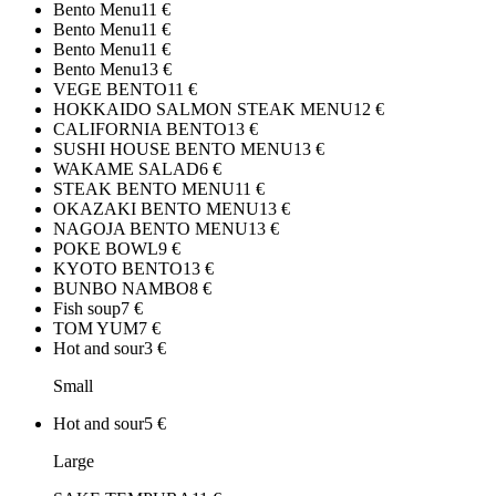
Bento Menu
11
€
Bento Menu
11
€
Bento Menu
11
€
Bento Menu
13
€
VEGE BENTO
11
€
HOKKAIDO SALMON STEAK MENU
12
€
CALIFORNIA BENTO
13
€
SUSHI HOUSE BENTO MENU
13
€
WAKAME SALAD
6
€
STEAK BENTO MENU
11
€
OKAZAKI BENTO MENU
13
€
NAGOJA BENTO MENU
13
€
POKE BOWL
9
€
KYOTO BENTO
13
€
BUNBO NAMBO
8
€
Fish soup
7
€
TOM YUM
7
€
Hot and sour
3
€
Small
Hot and sour
5
€
Large