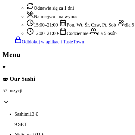
Odnawia się za 1 dni
Na miejscu i na wynos
15:00–21:00
·
Pon, Wt, Śr, Czw, Pt, Sob
·
dla 5
12:00–21:00
·
Codziennie
·
dla 5 osób
Odblokuj w aplikacji TasteTown
Menu
🍣 Our Sushi
57 pozycji
Sashimi
13
€
9 SET
Nigiri maki
11
€