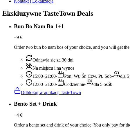
Kontakt i Lokalizacja
Ekskluzywne TasteTown Deals
Bun Bo Nam Bo 1+1
−
9
€
Order two bun bo nam bos of your choice, and you will get the c
Odnawia się za 30 dni
Na miejscu i na wynos
15:00–21:00
·
Pon, Wt, Śr, Czw, Pt, Sob
·
dla 5
12:00–21:00
·
Codziennie
·
dla 5 osób
Odblokuj w aplikacji TasteTown
Bento Set + Drink
−
4
€
Order a bento set and drink of your choice. You only pay for the