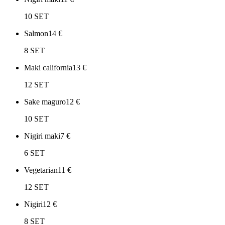
10 SET
Salmon
14
€
8 SET
Maki california
13
€
12 SET
Sake maguro
12
€
10 SET
Nigiri maki
7
€
6 SET
Vegetarian
11
€
12 SET
Nigiri
12
€
8 SET