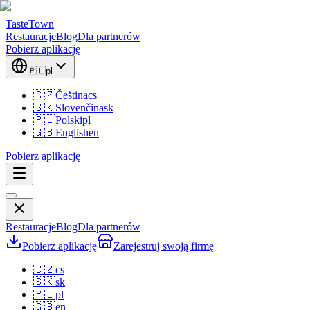
TasteTown
Restauracje
Blog
Dla partnerów
Pobierz aplikację
🇵🇱
pl
🇨🇿
Čeština
cs
🇸🇰
Slovenčina
sk
🇵🇱
Polski
pl
🇬🇧
English
en
Pobierz aplikację
Restauracje
Blog
Dla partnerów
Pobierz aplikację
Zarejestruj swoją firmę
🇨🇿
cs
🇸🇰
sk
🇵🇱
pl
🇬🇧
en