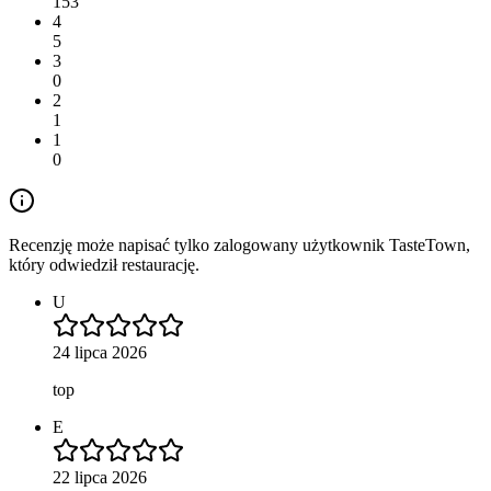
153
4
5
3
0
2
1
1
0
Recenzję może napisać tylko zalogowany użytkownik TasteTown,
który odwiedził restaurację.
U
24 lipca 2026
top
E
22 lipca 2026