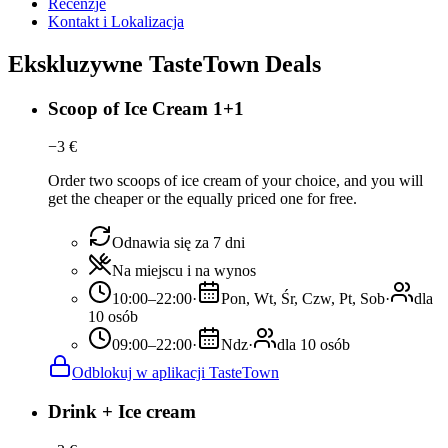
Recenzje
Kontakt i Lokalizacja
Ekskluzywne TasteTown Deals
Scoop of Ice Cream 1+1
−
3
€
Order two scoops of ice cream of your choice, and you will
get the cheaper or the equally priced one for free.
Odnawia się za 7 dni
Na miejscu i na wynos
10:00–22:00
·
Pon, Wt, Śr, Czw, Pt, Sob
·
dla
10 osób
09:00–22:00
·
Ndz
·
dla 10 osób
Odblokuj w aplikacji TasteTown
Drink + Ice cream