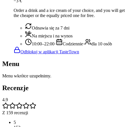
−
3
€
Order a drink and a ice cream of your choice, and you will get
the cheaper or the equally priced one for free.
Odnawia się za 7 dni
Na miejscu i na wynos
10:00–22:00
·
Codziennie
·
dla 10 osób
Odblokuj w aplikacji TasteTown
Menu
Menu wkrótce uzupełnimy.
Recenzje
4.9
Z 159 recenzji
5