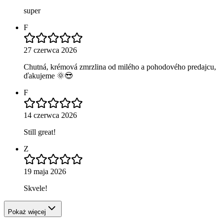
super
F
27 czerwca 2026
Chutná, krémová zmrzlina od milého a pohodového predajcu,
ďakujeme 🌞😎
F
14 czerwca 2026
Still great!
Z
19 maja 2026
Skvele!
Pokaż więcej