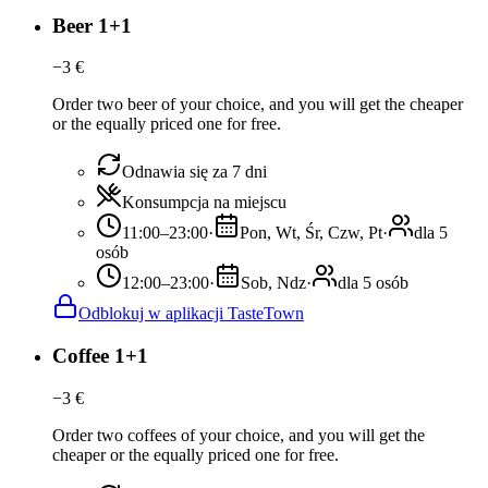
Beer 1+1
−
3
€
Order two beer of your choice, and you will get the cheaper
or the equally priced one for free.
Odnawia się za 7 dni
Konsumpcja na miejscu
11:00–23:00
·
Pon, Wt, Śr, Czw, Pt
·
dla 5
osób
12:00–23:00
·
Sob, Ndz
·
dla 5 osób
Odblokuj w aplikacji TasteTown
Coffee 1+1
−
3
€
Order two coffees of your choice, and you will get the
cheaper or the equally priced one for free.