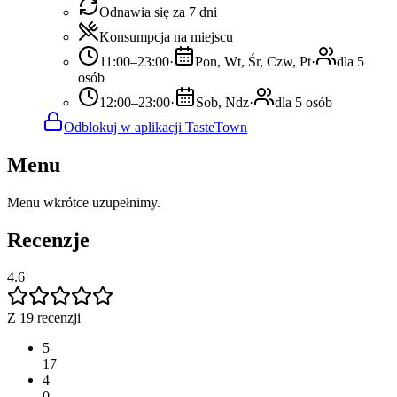
Odnawia się za 7 dni
Konsumpcja na miejscu
11:00–23:00
·
Pon, Wt, Śr, Czw, Pt
·
dla 5
osób
12:00–23:00
·
Sob, Ndz
·
dla 5 osób
Odblokuj w aplikacji TasteTown
Menu
Menu wkrótce uzupełnimy.
Recenzje
4.6
Z 19 recenzji
5
17
4
0