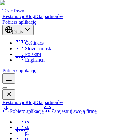
TasteTown
Restauracje
Blog
Dla partnerów
Pobierz aplikację
🇵🇱
pl
🇨🇿
Čeština
cs
🇸🇰
Slovenčina
sk
🇵🇱
Polski
pl
🇬🇧
English
en
Pobierz aplikację
Restauracje
Blog
Dla partnerów
Pobierz aplikację
Zarejestruj swoją firmę
🇨🇿
cs
🇸🇰
sk
🇵🇱
pl
🇬🇧
en