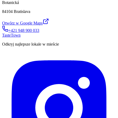
Botanická
84104 Bratislava
Otwórz w Google Maps
+421 948 900 033
TasteTown
Odkryj najlepsze lokale w mieście