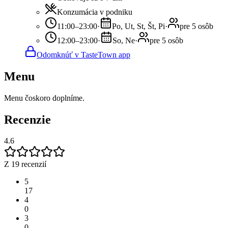
Konzumácia v podniku
11:00–23:00
·
Po, Ut, St, Št, Pi
·
pre 5 osôb
12:00–23:00
·
So, Ne
·
pre 5 osôb
Odomknúť v TasteTown app
Menu
Menu čoskoro doplníme.
Recenzie
4.6
Z 19 recenzií
5
17
4
0
3
0