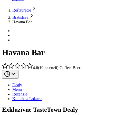
Reštaurácie
Bratislava
Havana Bar
Havana Bar
4.6
(
19
recenzií
)
·
Coffee, Beer
Dealy
Menu
Recenzie
Kontakt a Lokácia
Exkluzívne TasteTown Dealy