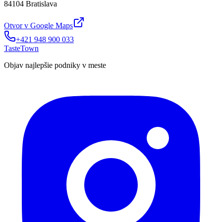
84104 Bratislava
Otvor v Google Maps
+421 948 900 033
TasteTown
Objav najlepšie podniky v meste