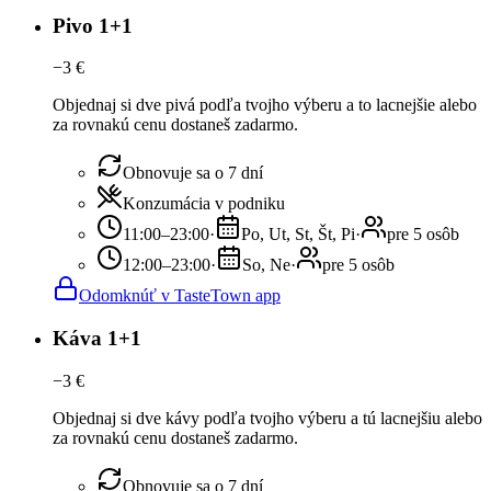
Pivo 1+1
−
3
€
Objednaj si dve pivá podľa tvojho výberu a to lacnejšie alebo
za rovnakú cenu dostaneš zadarmo.
Obnovuje sa o 7 dní
Konzumácia v podniku
11:00–23:00
·
Po, Ut, St, Št, Pi
·
pre 5 osôb
12:00–23:00
·
So, Ne
·
pre 5 osôb
Odomknúť v TasteTown app
Káva 1+1
−
3
€
Objednaj si dve kávy podľa tvojho výberu a tú lacnejšiu alebo
za rovnakú cenu dostaneš zadarmo.
Obnovuje sa o 7 dní