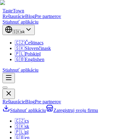
TasteTown
Reštaurácie
Blog
Pre partnerov
Stiahnuť aplikáciu
🇸🇰
sk
🇨🇿
Čeština
cs
🇸🇰
Slovenčina
sk
🇵🇱
Polski
pl
🇬🇧
English
en
Stiahnuť aplikáciu
Reštaurácie
Blog
Pre partnerov
Stiahnuť aplikáciu
Zaregistruj svoju firmu
🇨🇿
cs
🇸🇰
sk
🇵🇱
pl
🇬🇧
en