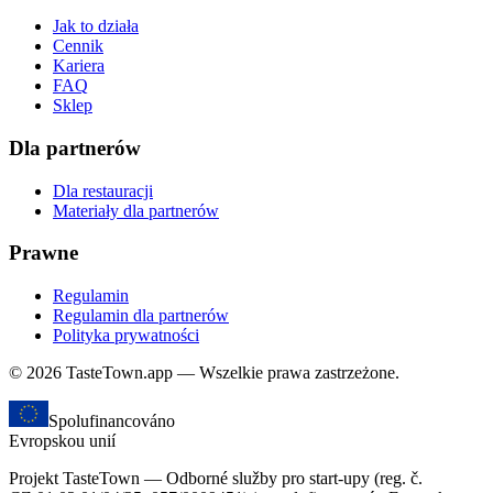
Jak to działa
Cennik
Kariera
FAQ
Sklep
Dla partnerów
Dla restauracji
Materiały dla partnerów
Prawne
Regulamin
Regulamin dla partnerów
Polityka prywatności
© 2026 TasteTown.app — Wszelkie prawa zastrzeżone.
Spolufinancováno
Evropskou unií
Projekt TasteTown — Odborné služby pro start-upy (reg. č.