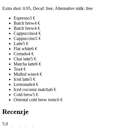
Extra shot: 0.95, Decaf: free, Alternative milk: free
Espresso
3
€
Batch brew
4
€
Batch brew
4
€
Cappuccino
4
€
Cappuccino
5
€
Latte
5
€
Flat white
6
€
Cortado
4
€
Chai latte
5
€
Matcha latte
6
€
Tea
4
€
Mulled wine
4
€
Iced latte
5
€
Lemonade
4
€
Iced coconut matcha
6
€
Cold brew
5
€
Oriental cold brew tonic
6
€
Recenzje
5.0