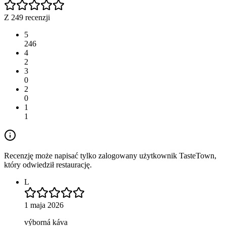
Z 249 recenzji
5
246
4
2
3
0
2
0
1
1
Recenzję może napisać tylko zalogowany użytkownik TasteTown,
który odwiedził restaurację.
L
1 maja 2026
výborná káva