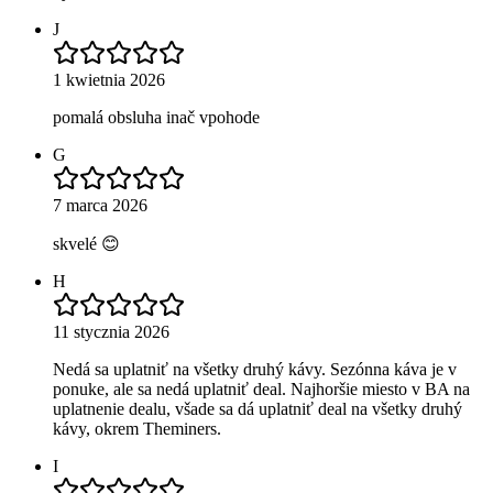
J
1 kwietnia 2026
pomalá obsluha inač vpohode
G
7 marca 2026
skvelé 😊
H
11 stycznia 2026
Nedá sa uplatniť na všetky druhý kávy. Sezónna káva je v
ponuke, ale sa nedá uplatniť deal. Najhoršie miesto v BA na
uplatnenie dealu, všade sa dá uplatniť deal na všetky druhý
kávy, okrem Theminers.
I