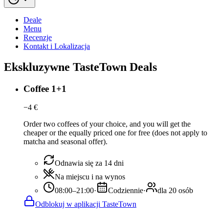
Deale
Menu
Recenzje
Kontakt i Lokalizacja
Ekskluzywne TasteTown Deals
Coffee 1+1
−
4
€
Order two coffees of your choice, and you will get the
cheaper or the equally priced one for free (does not apply to
matcha and seasonal offer).
Odnawia się za 14 dni
Na miejscu i na wynos
08:00–21:00
·
Codziennie
·
dla 20 osób
Odblokuj w aplikacji TasteTown