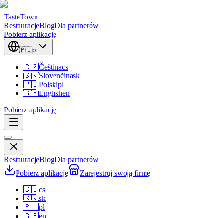
TasteTown
Restauracje
Blog
Dla partnerów
Pobierz aplikację
🇵🇱
pl
🇨🇿
Čeština
cs
🇸🇰
Slovenčina
sk
🇵🇱
Polski
pl
🇬🇧
English
en
Pobierz aplikację
Restauracje
Blog
Dla partnerów
Pobierz aplikację
Zarejestruj swoją firmę
🇨🇿
cs
🇸🇰
sk
🇵🇱
pl
🇬🇧
en