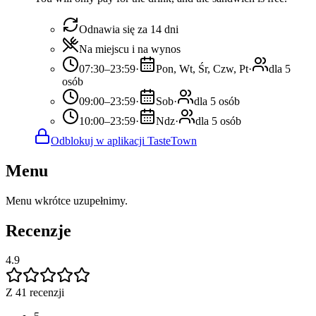
Odnawia się za 14 dni
Na miejscu i na wynos
07:30–23:59
·
Pon, Wt, Śr, Czw, Pt
·
dla 5
osób
09:00–23:59
·
Sob
·
dla 5 osób
10:00–23:59
·
Ndz
·
dla 5 osób
Odblokuj w aplikacji TasteTown
Menu
Menu wkrótce uzupełnimy.
Recenzje
4.9
Z 41 recenzji