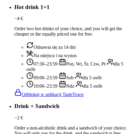
Hot drink 1+1
−
4
€
Order two hot drinks of your choice, and you will get the
cheaper or the equally priced one for free.
Odnawia się za 14 dni
Na miejscu i na wynos
07:30–23:59
·
Pon, Wt, Śr, Czw, Pt
·
dla 5
osób
09:00–23:59
·
Sob
·
dla 5 osób
10:00–23:59
·
Ndz
·
dla 5 osób
Odblokuj w aplikacji TasteTown
Drink + Sandwich
−
2
€
Order a non-alcoholic drink and a sandwich of your choice.
You will only pay for the drink, and the sandwich is free.