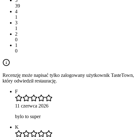
5
39
4
1
3
1
2
0
1
0
Recenzję może napisać tylko zalogowany użytkownik TasteTown,
który odwiedził restaurację.
F
11 czerwca 2026
bylo to super
K