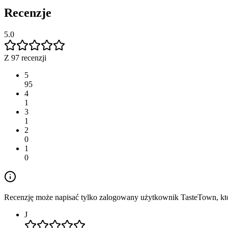
Recenzje
5.0
Z 97 recenzji
5
95
4
1
3
1
2
0
1
0
Recenzję może napisać tylko zalogowany użytkownik TasteTown, któr
J