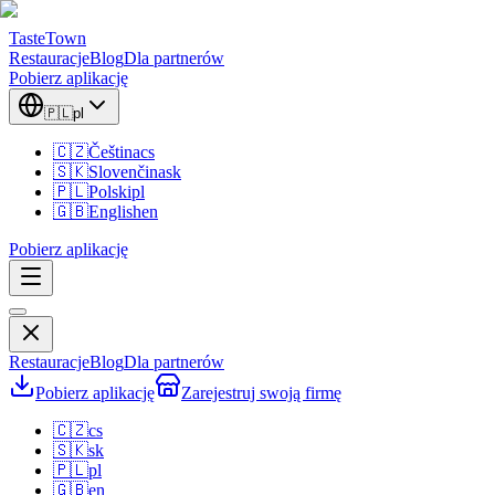
TasteTown
Restauracje
Blog
Dla partnerów
Pobierz aplikację
🇵🇱
pl
🇨🇿
Čeština
cs
🇸🇰
Slovenčina
sk
🇵🇱
Polski
pl
🇬🇧
English
en
Pobierz aplikację
Restauracje
Blog
Dla partnerów
Pobierz aplikację
Zarejestruj swoją firmę
🇨🇿
cs
🇸🇰
sk
🇵🇱
pl
🇬🇧
en