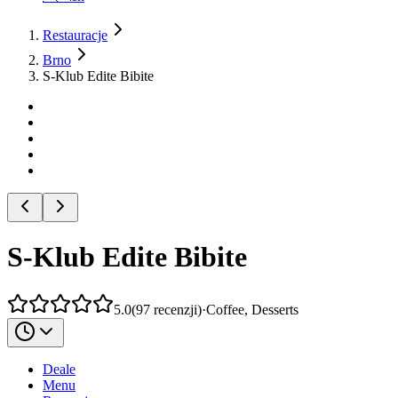
Restauracje
Brno
S-Klub Edite Bibite
S-Klub Edite Bibite
5.0
(
97
recenzji
)
·
Coffee, Desserts
Deale
Menu