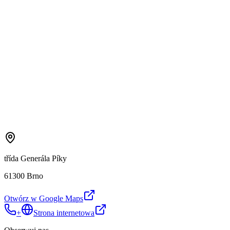
třída Generála Píky
61300 Brno
Otwórz w Google Maps
+
Strona internetowa