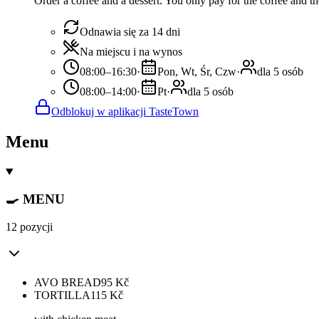
Order a coffee and a dessert. You only pay for the coffee and the
Odnawia się za 14 dni
Na miejscu i na wynos
08:00–16:30
·
Pon, Wt, Śr, Czw
·
dla 5 osób
08:00–14:00
·
Pt
·
dla 5 osób
Odblokuj w aplikacji TasteTown
Menu
🍳 MENU
12 pozycji
AVO BREAD
95
Kč
TORTILLA
115
Kč