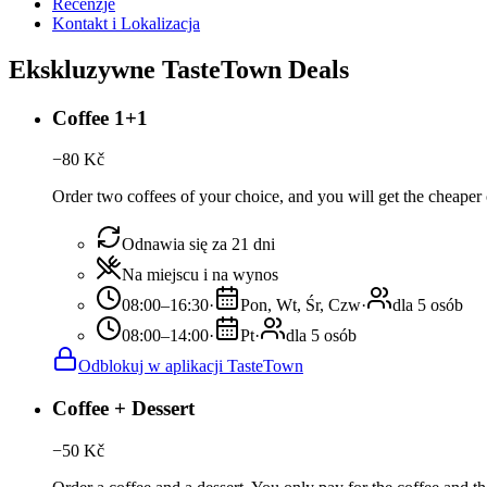
Recenzje
Kontakt i Lokalizacja
Ekskluzywne TasteTown Deals
Coffee 1+1
−
80
Kč
Order two coffees of your choice, and you will get the cheaper o
Odnawia się za 21 dni
Na miejscu i na wynos
08:00–16:30
·
Pon, Wt, Śr, Czw
·
dla 5 osób
08:00–14:00
·
Pt
·
dla 5 osób
Odblokuj w aplikacji TasteTown
Coffee + Dessert
−
50
Kč