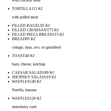
with chicken meat
TORTILLA
115
Kč
with pulled meat
FILLED BAGEL
95
Kč
FILLED CROISSANT
75
Kč
FILLED PIZZA BREAD
115
Kč
BREAD
95
Kč
cottage, tuna, avo, or garnished
TOAST
40
Kč
ham, cheese, ketchup
CAESAR SALAD
189
Kč
SHOPSKY SALAD
119
Kč
WAFFLES
149
Kč
Nutella, banana
WAFFLES
129
Kč
strawberry curd