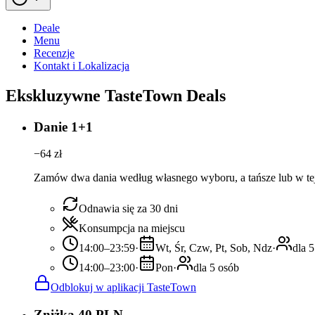
Deale
Menu
Recenzje
Kontakt i Lokalizacja
Ekskluzywne TasteTown Deals
Danie 1+1
−
64
zł
Zamów dwa dania według własnego wyboru, a tańsze lub w tej
Odnawia się za 30 dni
Konsumpcja na miejscu
14:00–23:59
·
Wt, Śr, Czw, Pt, Sob, Ndz
·
dla 
14:00–23:00
·
Pon
·
dla 5 osób
Odblokuj w aplikacji TasteTown
Zniżka 40 PLN