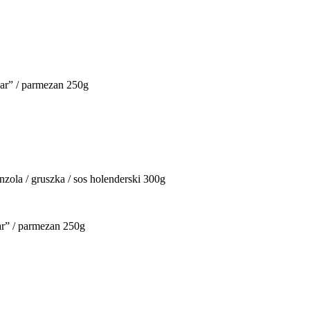
ezar” / parmezan 250g
onzola / gruszka / sos holenderski 300g
zar” / parmezan 250g