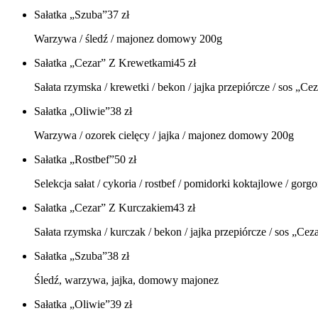
Sałatka „Szuba”
37
zł
Warzywa / śledź / majonez domowy 200g
Sałatka „Cezar” Z Krewetkami
45
zł
Sałata rzymska / krewetki / bekon / jajka przepiórcze / sos „C
Sałatka „Oliwie”
38
zł
Warzywa / ozorek cielęcy / jajka / majonez domowy 200g
Sałatka „Rostbef”
50
zł
Selekcja sałat / cykoria / rostbef / pomidorki koktajlowe / gorg
Sałatka „Cezar” Z Kurczakiem
43
zł
Sałata rzymska / kurczak / bekon / jajka przepiórcze / sos „Ce
Sałatka „Szuba”
38
zł
Śledź, warzywa, jajka, domowy majonez
Sałatka „Oliwie”
39
zł