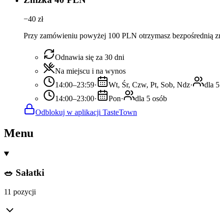
−
40
zł
Przy zamówieniu powyżej 100 PLN otrzymasz bezpośrednią z
Odnawia się za 30 dni
Na miejscu i na wynos
14:00–23:59
·
Wt, Śr, Czw, Pt, Sob, Ndz
·
dla 
14:00–23:00
·
Pon
·
dla 5 osób
Odblokuj w aplikacji TasteTown
Menu
🥗 Sałatki
11 pozycji