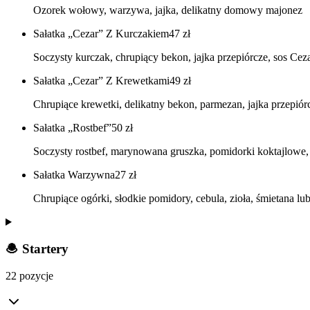
Ozorek wołowy, warzywa, jajka, delikatny domowy majonez
Sałatka „Cezar” Z Kurczakiem
47
zł
Soczysty kurczak, chrupiący bekon, jajka przepiórcze, sos Cezar
Sałatka „Cezar” Z Krewetkami
49
zł
Chrupiące krewetki, delikatny bekon, parmezan, jajka przepiór
Sałatka „Rostbef”
50
zł
Soczysty rostbef, marynowana gruszka, pomidorki koktajlowe, 
Sałatka Warzywna
27
zł
Chrupiące ogórki, słodkie pomidory, cebula, zioła, śmietana l
🧆 Startery
22 pozycje