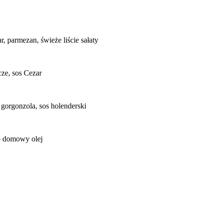
, parmezan, świeże liście sałaty
cze, sos Cezar
gorgonzola, sos holenderski
ub domowy olej