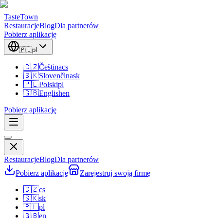
TasteTown
Restauracje
Blog
Dla partnerów
Pobierz aplikację
🇵🇱
pl
🇨🇿
Čeština
cs
🇸🇰
Slovenčina
sk
🇵🇱
Polski
pl
🇬🇧
English
en
Pobierz aplikację
Restauracje
Blog
Dla partnerów
Pobierz aplikację
Zarejestruj swoją firmę
🇨🇿
cs
🇸🇰
sk
🇵🇱
pl
🇬🇧
en