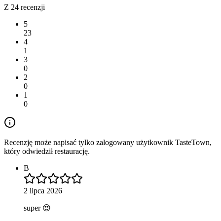
Z 24 recenzji
5
23
4
1
3
0
2
0
1
0
Recenzję może napisać tylko zalogowany użytkownik TasteTown,
który odwiedził restaurację.
B
2 lipca 2026
super 😍