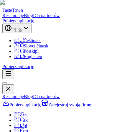
TasteTown
Restauracje
Blog
Dla partnerów
Pobierz aplikację
🇵🇱
pl
🇨🇿
Čeština
cs
🇸🇰
Slovenčina
sk
🇵🇱
Polski
pl
🇬🇧
English
en
Pobierz aplikację
Restauracje
Blog
Dla partnerów
Pobierz aplikację
Zarejestruj swoją firmę
🇨🇿
cs
🇸🇰
sk
🇵🇱
pl
🇬🇧
en