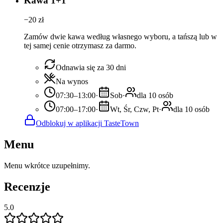
Kawa 1+1
−
20
zł
Zamów dwie kawa według własnego wyboru, a tańszą lub w
tej samej cenie otrzymasz za darmo.
Odnawia się za 30 dni
Na wynos
07:30–13:00
·
Sob
·
dla 10 osób
07:00–17:00
·
Wt, Śr, Czw, Pt
·
dla 10 osób
Odblokuj w aplikacji TasteTown
Menu
Menu wkrótce uzupełnimy.
Recenzje
5.0