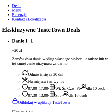
Deale
Menu
Recenzje
Kontakt i Lokalizacja
Ekskluzywne TasteTown Deals
Danie 1+1
−
20
zł
Zamów dwa dania według własnego wyboru, a tańsze lub w
tej samej cenie otrzymasz za darmo.
Odnawia się za 30 dni
Na miejscu i na wynos
07:00–17:00
·
Wt, Śr, Czw, Pt
·
dla 10 osób
07:30–13:00
·
Sob
·
dla 10 osób
Odblokuj w aplikacji TasteTown