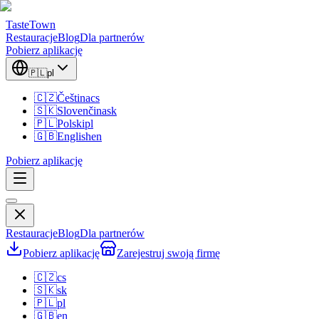
TasteTown
Restauracje
Blog
Dla partnerów
Pobierz aplikację
🇵🇱
pl
🇨🇿
Čeština
cs
🇸🇰
Slovenčina
sk
🇵🇱
Polski
pl
🇬🇧
English
en
Pobierz aplikację
Restauracje
Blog
Dla partnerów
Pobierz aplikację
Zarejestruj swoją firmę
🇨🇿
cs
🇸🇰
sk
🇵🇱
pl
🇬🇧
en