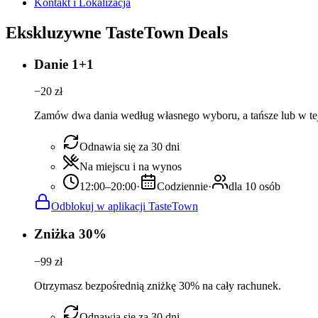
Kontakt i Lokalizacja
Ekskluzywne TasteTown Deals
Danie 1+1
−
20
zł
Zamów dwa dania według własnego wyboru, a tańsze lub w tej
Odnawia się za 30 dni
Na miejscu i na wynos
12:00–20:00
·
Codziennie
·
dla 10 osób
Odblokuj w aplikacji TasteTown
Zniżka 30%
−
99
zł
Otrzymasz bezpośrednią zniżkę 30% na cały rachunek.
Odnawia się za 30 dni