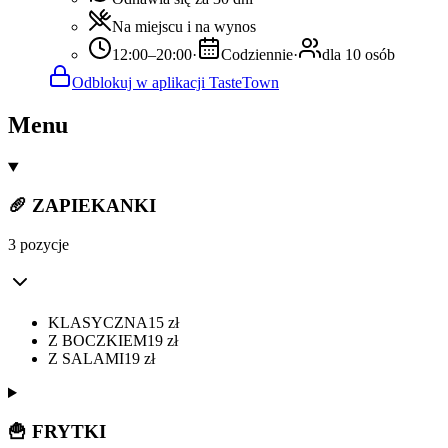
Na miejscu i na wynos
12:00–20:00
·
Codziennie
·
dla 10 osób
Odblokuj w aplikacji TasteTown
Menu
🥖 ZAPIEKANKI
3 pozycje
KLASYCZNA
15
zł
Z BOCZKIEM
19
zł
Z SALAMI
19
zł
🍟 FRYTKI