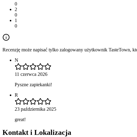
0
2
0
1
0
Recenzję może napisać tylko zalogowany użytkownik TasteTown, któr
N
11 czerwca 2026
Pyszne zapiekanki!
R
23 października 2025
great!
Kontakt i Lokalizacja