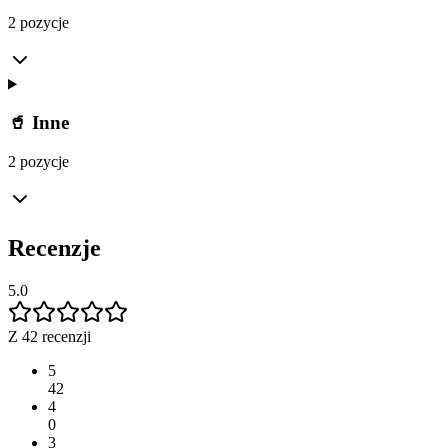
2 pozycje
🥤 Inne
2 pozycje
Recenzje
5.0
Z 42 recenzji
5
42
4
0
3