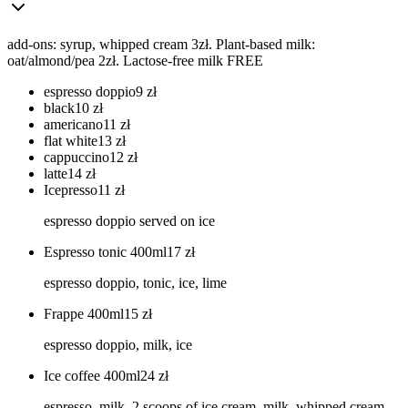
add-ons: syrup, whipped cream 3zł. Plant-based milk:
oat/almond/pea 2zł. Lactose-free milk FREE
espresso doppio
9
zł
black
10
zł
americano
11
zł
flat white
13
zł
cappuccino
12
zł
latte
14
zł
Icepresso
11
zł
espresso doppio served on ice
Espresso tonic 400ml
17
zł
espresso doppio, tonic, ice, lime
Frappe 400ml
15
zł
espresso doppio, milk, ice
Ice coffee 400ml
24
zł
espresso, milk, 2 scoops of ice cream, milk, whipped cream,