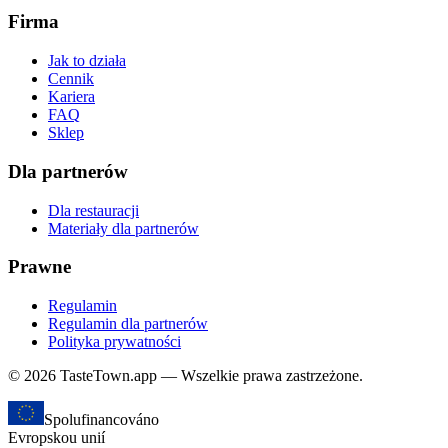
Firma
Jak to działa
Cennik
Kariera
FAQ
Sklep
Dla partnerów
Dla restauracji
Materiały dla partnerów
Prawne
Regulamin
Regulamin dla partnerów
Polityka prywatności
© 2026 TasteTown.app — Wszelkie prawa zastrzeżone.
Spolufinancováno
Evropskou unií