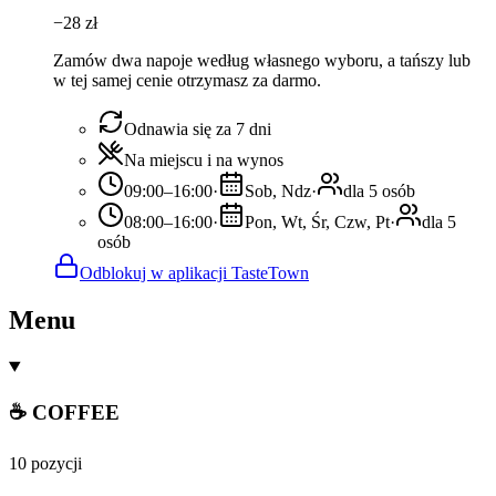
−
28
zł
Zamów dwa napoje według własnego wyboru, a tańszy lub
w tej samej cenie otrzymasz za darmo.
Odnawia się za 7 dni
Na miejscu i na wynos
09:00–16:00
·
Sob, Ndz
·
dla 5 osób
08:00–16:00
·
Pon, Wt, Śr, Czw, Pt
·
dla 5
osób
Odblokuj w aplikacji TasteTown
Menu
☕ COFFEE
10 pozycji