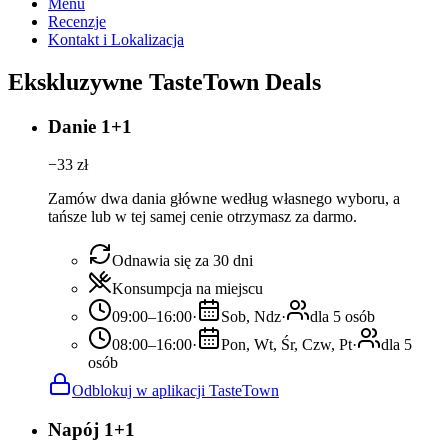
Menu
Recenzje
Kontakt i Lokalizacja
Ekskluzywne TasteTown Deals
Danie 1+1
−
33
zł
Zamów dwa dania główne według własnego wyboru, a
tańsze lub w tej samej cenie otrzymasz za darmo.
Odnawia się za 30 dni
Konsumpcja na miejscu
09:00–16:00
·
Sob, Ndz
·
dla 5 osób
08:00–16:00
·
Pon, Wt, Śr, Czw, Pt
·
dla 5
osób
Odblokuj w aplikacji TasteTown
Napój 1+1