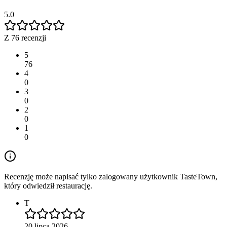
5.0
Z 76 recenzji
5
76
4
0
3
0
2
0
1
0
Recenzję może napisać tylko zalogowany użytkownik TasteTown,
który odwiedził restaurację.
T
20 lipca 2026