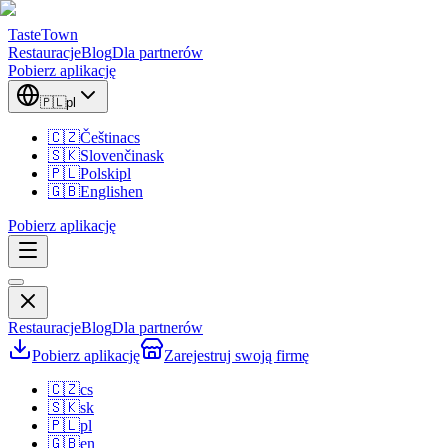
TasteTown
Restauracje
Blog
Dla partnerów
Pobierz aplikację
🇵🇱
pl
🇨🇿
Čeština
cs
🇸🇰
Slovenčina
sk
🇵🇱
Polski
pl
🇬🇧
English
en
Pobierz aplikację
Restauracje
Blog
Dla partnerów
Pobierz aplikację
Zarejestruj swoją firmę
🇨🇿
cs
🇸🇰
sk
🇵🇱
pl
🇬🇧
en