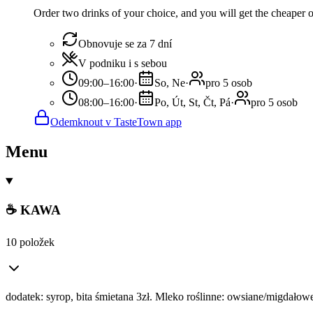
Order two drinks of your choice, and you will get the cheaper or
Obnovuje se za 7 dní
V podniku i s sebou
09:00–16:00
·
So, Ne
·
pro 5 osob
08:00–16:00
·
Po, Út, St, Čt, Pá
·
pro 5 osob
Odemknout v TasteTown app
Menu
☕ KAWA
10 položek
dodatek: syrop, bita śmietana 3zł. Mleko roślinne: owsiane/migda