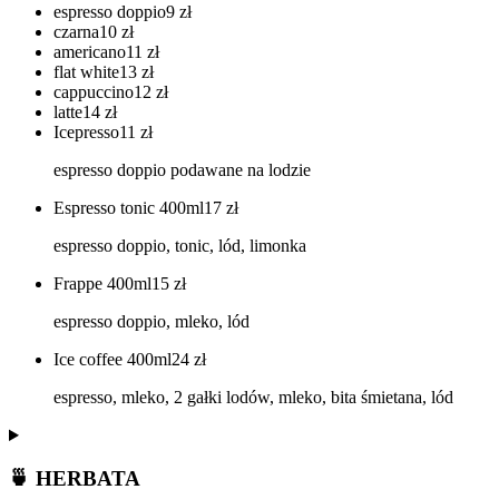
espresso doppio
9
zł
czarna
10
zł
americano
11
zł
flat white
13
zł
cappuccino
12
zł
latte
14
zł
Icepresso
11
zł
espresso doppio podawane na lodzie
Espresso tonic 400ml
17
zł
espresso doppio, tonic, lód, limonka
Frappe 400ml
15
zł
espresso doppio, mleko, lód
Ice coffee 400ml
24
zł
espresso, mleko, 2 gałki lodów, mleko, bita śmietana, lód
🍵 HERBATA