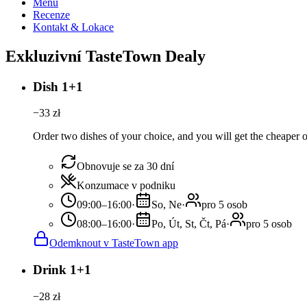
Menu
Recenze
Kontakt & Lokace
Exkluzivní TasteTown Dealy
Dish 1+1
−
33
zł
Order two dishes of your choice, and you will get the cheaper or
Obnovuje se za 30 dní
Konzumace v podniku
09:00–16:00
·
So, Ne
·
pro 5 osob
08:00–16:00
·
Po, Út, St, Čt, Pá
·
pro 5 osob
Odemknout v TasteTown app
Drink 1+1
−
28
zł