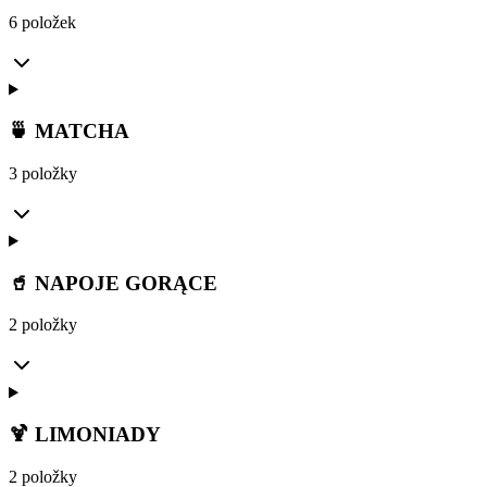
6 položek
🍵 MATCHA
3 položky
🥤 NAPOJE GORĄCE
2 položky
🍹 LIMONIADY
2 položky