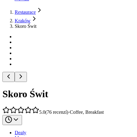
Restaurace
Kraków
Skoro Świt
Skoro Świt
5.0
(
76
recenzí
)
·
Coffee, Breakfast
Dealy