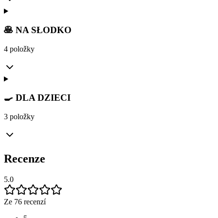
🥞 NA SŁODKO
4 položky
🍳 DLA DZIECI
3 položky
Recenze
5.0
Ze 76 recenzí