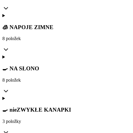
🧊 NAPOJE ZIMNE
8 položek
🍳 NA SŁONO
8 položek
🍳 nieZWYKŁE KANAPKI
3 položky