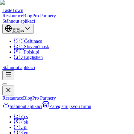
TasteTown
Restaurace
Blog
Pro Partnery
Stáhnout aplikaci
🇨🇿
cs
🇨🇿
Čeština
cs
🇸🇰
Slovenčina
sk
🇵🇱
Polski
pl
🇬🇧
English
en
Stáhnout aplikaci
Restaurace
Blog
Pro Partnery
Stáhnout aplikaci
Zaregistruj svou firmu
🇨🇿
cs
🇸🇰
sk
🇵🇱
pl
🇬🇧
en