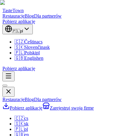
TasteTown
Restauracje
Blog
Dla partnerów
Pobierz aplikację
🇵🇱
pl
🇨🇿
Čeština
cs
🇸🇰
Slovenčina
sk
🇵🇱
Polski
pl
🇬🇧
English
en
Pobierz aplikację
Restauracje
Blog
Dla partnerów
Pobierz aplikację
Zarejestruj swoją firmę
🇨🇿
cs
🇸🇰
sk
🇵🇱
pl
🇬🇧
en