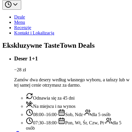
Deale
Menu
Recenzje
Kontakt i Lokalizacja
Ekskluzywne TasteTown Deals
Deser 1+1
−
28
zł
Zamów dwa desery według własnego wyboru, a tańszy lub w
tej samej cenie otrzymasz za darmo.
Odnawia się za 45 dni
Na miejscu i na wynos
08:00–16:00
·
Sob, Ndz
·
dla 5 osób
07:30–18:00
·
Pon, Wt, Śr, Czw, Pt
·
dla 5
osób