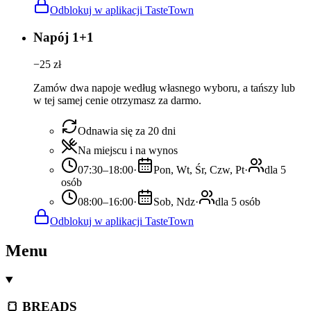
Odblokuj w aplikacji TasteTown
Napój 1+1
−
25
zł
Zamów dwa napoje według własnego wyboru, a tańszy lub
w tej samej cenie otrzymasz za darmo.
Odnawia się za 20 dni
Na miejscu i na wynos
07:30–18:00
·
Pon, Wt, Śr, Czw, Pt
·
dla 5
osób
08:00–16:00
·
Sob, Ndz
·
dla 5 osób
Odblokuj w aplikacji TasteTown
Menu
🍞 BREADS