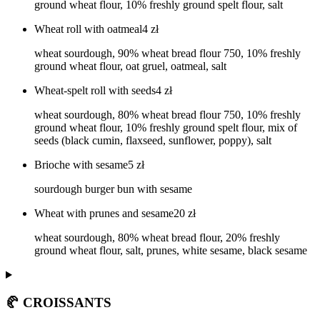
ground wheat flour, 10% freshly ground spelt flour, salt
Wheat roll with oatmeal
4
zł
wheat sourdough, 90% wheat bread flour 750, 10% freshly
ground wheat flour, oat gruel, oatmeal, salt
Wheat-spelt roll with seeds
4
zł
wheat sourdough, 80% wheat bread flour 750, 10% freshly
ground wheat flour, 10% freshly ground spelt flour, mix of
seeds (black cumin, flaxseed, sunflower, poppy), salt
Brioche with sesame
5
zł
sourdough burger bun with sesame
Wheat with prunes and sesame
20
zł
wheat sourdough, 80% wheat bread flour, 20% freshly
ground wheat flour, salt, prunes, white sesame, black sesame
🥐 CROISSANTS