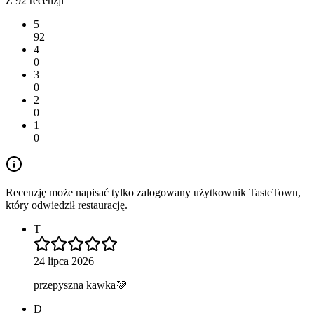
Z 92 recenzji
5
92
4
0
3
0
2
0
1
0
Recenzję może napisać tylko zalogowany użytkownik TasteTown,
który odwiedził restaurację.
T
24 lipca 2026
przepyszna kawka🩷
D