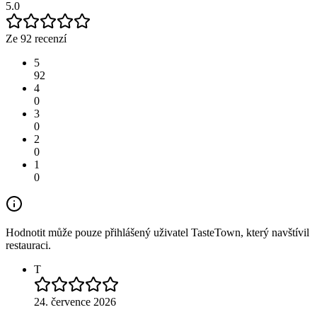
5.0
Ze 92 recenzí
5
92
4
0
3
0
2
0
1
0
Hodnotit může pouze přihlášený uživatel TasteTown, který navštívil
restauraci.
T
24. července 2026