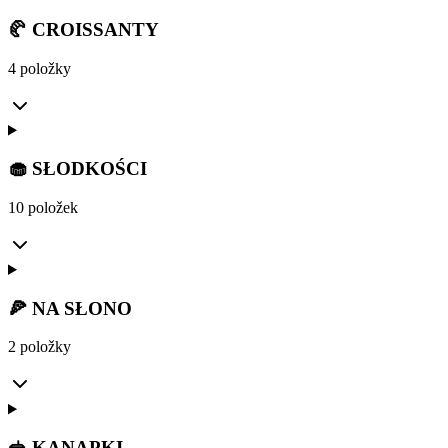
🥐 CROISSANTY
4 položky
🧁 SŁODKOŚCI
10 položek
🍕 NA SŁONO
2 položky
🥪 KANAPKI