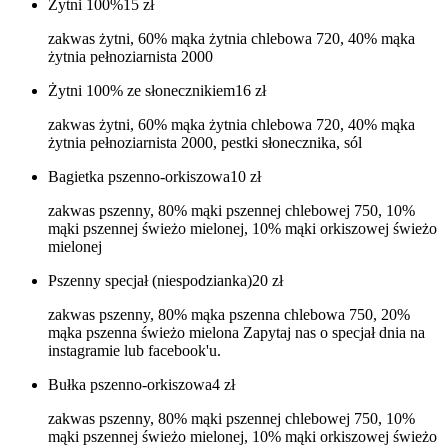
Żytni 100%
15
zł
zakwas żytni, 60% mąka żytnia chlebowa 720, 40% mąka
żytnia pełnoziarnista 2000
Żytni 100% ze słonecznikiem
16
zł
zakwas żytni, 60% mąka żytnia chlebowa 720, 40% mąka
żytnia pełnoziarnista 2000, pestki słonecznika, sól
Bagietka pszenno-orkiszowa
10
zł
zakwas pszenny, 80% mąki pszennej chlebowej 750, 10%
mąki pszennej świeżo mielonej, 10% mąki orkiszowej świeżo
mielonej
Pszenny specjał (niespodzianka)
20
zł
zakwas pszenny, 80% mąka pszenna chlebowa 750, 20%
mąka pszenna świeżo mielona Zapytaj nas o specjał dnia na
instagramie lub facebook'u.
Bułka pszenno-orkiszowa
4
zł
zakwas pszenny, 80% mąki pszennej chlebowej 750, 10%
mąki pszennej świeżo mielonej, 10% mąki orkiszowej świeżo