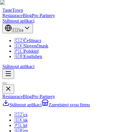
TasteTown
Restaurace
Blog
Pro Partnery
Stáhnout aplikaci
🇨🇿
cs
🇨🇿
Čeština
cs
🇸🇰
Slovenčina
sk
🇵🇱
Polski
pl
🇬🇧
English
en
Stáhnout aplikaci
Restaurace
Blog
Pro Partnery
Stáhnout aplikaci
Zaregistruj svou firmu
🇨🇿
cs
🇸🇰
sk
🇵🇱
pl
🇬🇧
en