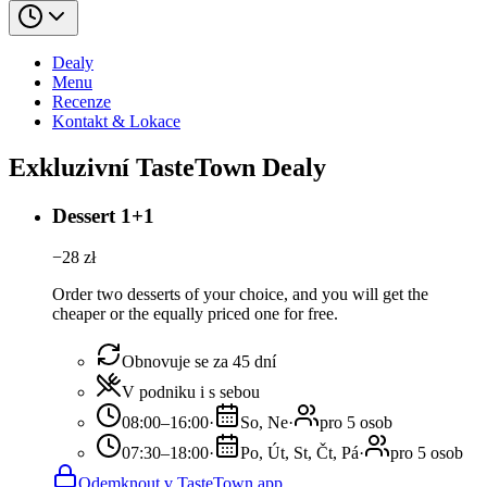
Dealy
Menu
Recenze
Kontakt & Lokace
Exkluzivní TasteTown Dealy
Dessert 1+1
−
28
zł
Order two desserts of your choice, and you will get the
cheaper or the equally priced one for free.
Obnovuje se za 45 dní
V podniku i s sebou
08:00–16:00
·
So, Ne
·
pro 5 osob
07:30–18:00
·
Po, Út, St, Čt, Pá
·
pro 5 osob
Odemknout v TasteTown app