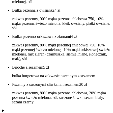
mielonej, sól
Bułka pszenna z owsianką
4
zł
zakwas pszenny, 90% mąka pszenna chlebowa 750, 10%
mąka pszenna świeżo mielona, kleik owsiany, płatki owsiane,
sól
Bułka pszenno-orkiszowa z ziarnami
4
zł
zakwas pszenny, 80% mąki pszennej chlebowej 750, 10%
mąki pszennej świeżo mielonej, 10% mąki orkiszowej świeżo
mielonej, mix ziaren (czarnuszka, siemie lniane, słonecznik,
mak), sól
Brioche z sezamem
5
zł
bułka burgerowa na zakwasie pszennym z sezamem
Pszenny z suszonymi śliwkami i sezamem
20
zł
zakwas pszenny, 80% mąka pszenna chlebowa, 20% mąka
pszenna świeżo mielona, sól, suszone śliwki, sezam biały,
sezam czarny