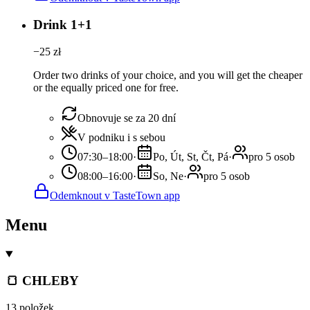
Drink 1+1
−
25
zł
Order two drinks of your choice, and you will get the cheaper
or the equally priced one for free.
Obnovuje se za 20 dní
V podniku i s sebou
07:30–18:00
·
Po, Út, St, Čt, Pá
·
pro 5 osob
08:00–16:00
·
So, Ne
·
pro 5 osob
Odemknout v TasteTown app
Menu
🍞 CHLEBY
13 položek