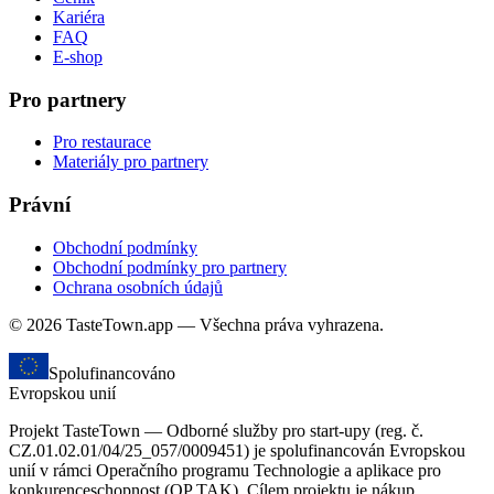
Kariéra
FAQ
E-shop
Pro partnery
Pro restaurace
Materiály pro partnery
Právní
Obchodní podmínky
Obchodní podmínky pro partnery
Ochrana osobních údajů
© 2026 TasteTown.app — Všechna práva vyhrazena.
Spolufinancováno
Evropskou unií
Projekt TasteTown — Odborné služby pro start-upy (reg. č.
CZ.01.02.01/04/25_057/0009451) je spolufinancován Evropskou
unií v rámci Operačního programu Technologie a aplikace pro
konkurenceschopnost (OP TAK). Cílem projektu je nákup