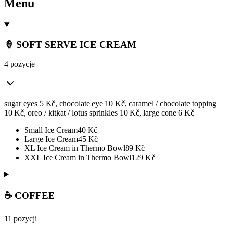
Menu
🍦 SOFT SERVE ICE CREAM
4 pozycje
sugar eyes 5 Kč, chocolate eye 10 Kč, caramel / chocolate topping
10 Kč, oreo / kitkat / lotus sprinkles 10 Kč, large cone 6 Kč
Small Ice Cream
40
Kč
Large Ice Cream
45
Kč
XL Ice Cream in Thermo Bowl
89
Kč
XXL Ice Cream in Thermo Bowl
129
Kč
☕ COFFEE
11 pozycji