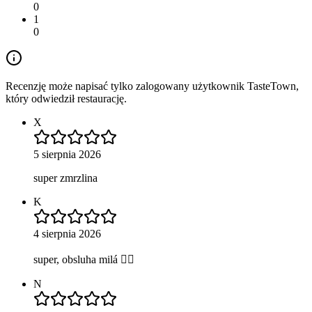
0
1
0
Recenzję może napisać tylko zalogowany użytkownik TasteTown,
który odwiedził restaurację.
X
5 sierpnia 2026
super zmrzlina
K
4 sierpnia 2026
super, obsluha milá 👌🏻
N