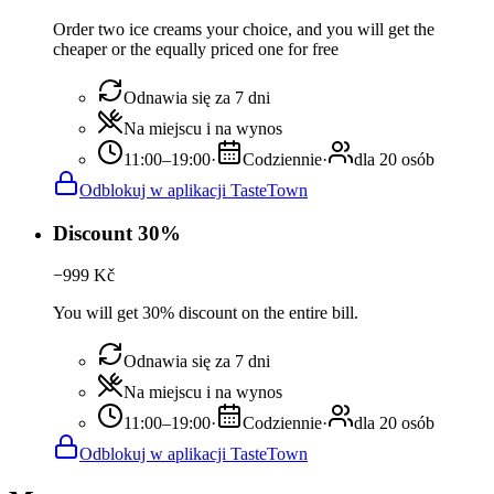
Order two ice creams your choice, and you will get the
cheaper or the equally priced one for free
Odnawia się za 7 dni
Na miejscu i na wynos
11:00–19:00
·
Codziennie
·
dla 20 osób
Odblokuj w aplikacji TasteTown
Discount 30%
−
999
Kč
You will get 30% discount on the entire bill.
Odnawia się za 7 dni
Na miejscu i na wynos
11:00–19:00
·
Codziennie
·
dla 20 osób
Odblokuj w aplikacji TasteTown