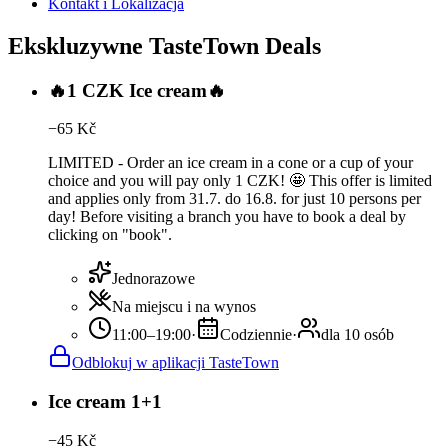
Kontakt i Lokalizacja
Ekskluzywne TasteTown Deals
🔥1 CZK Ice cream🔥
−
65
Kč
LIMITED - Order an ice cream in a cone or a cup of your
choice and you will pay only 1 CZK! 🤩 This offer is limited
and applies only from 31.7. do 16.8. for just 10 persons per
day! Before visiting a branch you have to book a deal by
clicking on "book".
Jednorazowe
Na miejscu i na wynos
11:00–19:00
·
Codziennie
·
dla 10 osób
Odblokuj w aplikacji TasteTown
Ice cream 1+1
−
45
Kč