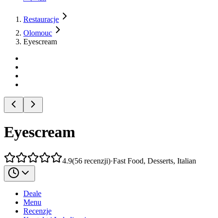
Restauracje
Olomouc
Eyescream
Eyescream
4.9
(
56
recenzji
)
·
Fast Food, Desserts, Italian
Deale
Menu
Recenzje