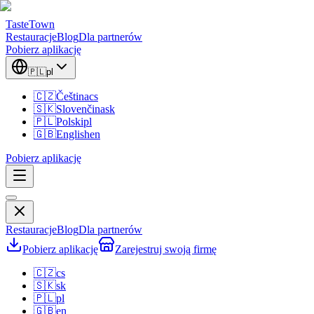
TasteTown
Restauracje
Blog
Dla partnerów
Pobierz aplikację
🇵🇱
pl
🇨🇿
Čeština
cs
🇸🇰
Slovenčina
sk
🇵🇱
Polski
pl
🇬🇧
English
en
Pobierz aplikację
Restauracje
Blog
Dla partnerów
Pobierz aplikację
Zarejestruj swoją firmę
🇨🇿
cs
🇸🇰
sk
🇵🇱
pl
🇬🇧
en