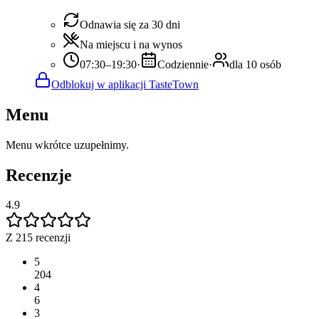
Odnawia się za 30 dni
Na miejscu i na wynos
07:30–19:30
·
Codziennie
·
dla 10 osób
Odblokuj w aplikacji TasteTown
Menu
Menu wkrótce uzupełnimy.
Recenzje
4.9
Z 215 recenzji
5
204
4
6
3