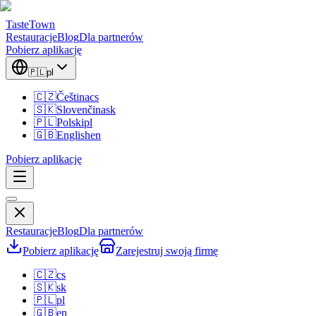
TasteTown
Restauracje
Blog
Dla partnerów
Pobierz aplikację
🇵🇱
pl
🇨🇿
Čeština
cs
🇸🇰
Slovenčina
sk
🇵🇱
Polski
pl
🇬🇧
English
en
Pobierz aplikację
Restauracje
Blog
Dla partnerów
Pobierz aplikację
Zarejestruj swoją firmę
🇨🇿
cs
🇸🇰
sk
🇵🇱
pl
🇬🇧
en