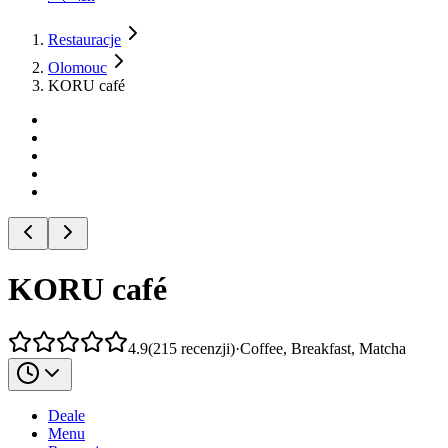
Restauracje
Olomouc
KORU café
KORU café
4.9
(
215
recenzji
)
·
Coffee, Breakfast, Matcha
Deale
Menu