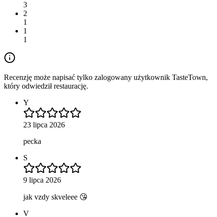
3
2
1
1
1
Recenzję może napisać tylko zalogowany użytkownik TasteTown,
który odwiedził restaurację.
Y
23 lipca 2026
pecka
S
9 lipca 2026
jak vzdy skveleee 😘
V