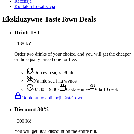
Recenzje
Kontakt i Lokalizacja
Ekskluzywne TasteTown Deals
Drink 1+1
−
135
Kč
Order two drinks of your choice, and you will get the cheaper
or the equally priced one for free.
Odnawia się za 30 dni
Na miejscu i na wynos
07:30–19:30
·
Codziennie
·
dla 10 osób
Odblokuj w aplikacji TasteTown
Discount 30%
−
300
Kč
You will get 30% discount on the entire bill.