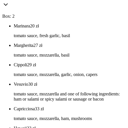
Box: 2
Marinara
20
zł
tomato sauce, fresh garlic, basil
Margherita
27
zł
tomato sauce, mozzarella, basil
Cippoli
29
zł
tomato sauce, mozzarella, garlic, onion, capers
Vesuvio
30
zł
tomato sauce, mozzarella and one of following ingredients:
ham or salami or spicy salami or sausage or bacon
Capricciosa
33
zł
tomato sauce, mozzarella, ham, mushrooms