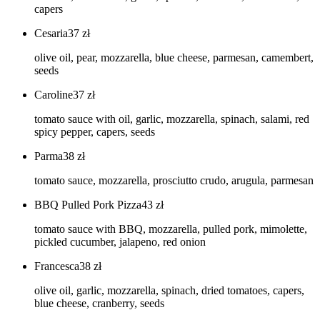
capers
Cesaria
37
zł
olive oil, pear, mozzarella, blue cheese, parmesan, camembert,
seeds
Caroline
37
zł
tomato sauce with oil, garlic, mozzarella, spinach, salami, red
spicy pepper, capers, seeds
Parma
38
zł
tomato sauce, mozzarella, prosciutto crudo, arugula, parmesan
BBQ Pulled Pork Pizza
43
zł
tomato sauce with BBQ, mozzarella, pulled pork, mimolette,
pickled cucumber, jalapeno, red onion
Francesca
38
zł
olive oil, garlic, mozzarella, spinach, dried tomatoes, capers,
blue cheese, cranberry, seeds