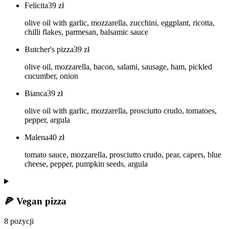
Felicita
39
zł
olive oil with garlic, mozzarella, zucchini, eggplant, ricotta,
chilli flakes, parmesan, balsamic sauce
Butcher's pizza
39
zł
olive oil, mozzarella, bacon, salami, sausage, ham, pickled
cucumber, onion
Bianca
39
zł
olive oil with garlic, mozzarella, prosciutto crudo, tomatoes,
pepper, argula
Malena
40
zł
tomato sauce, mozzarella, prosciutto crudo, pear, capers, blue
cheese, pepper, pumpkin seeds, argula
🍕 Vegan pizza
8 pozycji