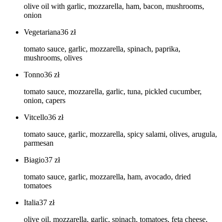
olive oil with garlic, mozzarella, ham, bacon, mushrooms,
onion
Vegetariana
36
zł
tomato sauce, garlic, mozzarella, spinach, paprika,
mushrooms, olives
Tonno
36
zł
tomato sauce, mozzarella, garlic, tuna, pickled cucumber,
onion, capers
Vitcello
36
zł
tomato sauce, garlic, mozzarella, spicy salami, olives, arugula,
parmesan
Biagio
37
zł
tomato sauce, garlic, mozzarella, ham, avocado, dried
tomatoes
Italia
37
zł
olive oil, mozzarella, garlic, spinach, tomatoes, feta cheese,