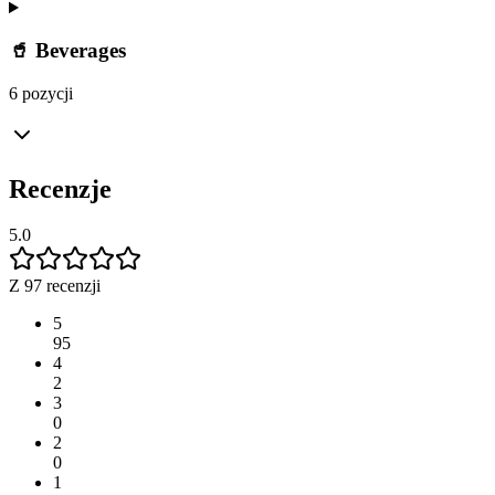
🥤 Beverages
6 pozycji
Recenzje
5.0
Z 97 recenzji
5
95
4
2
3
0
2
0
1