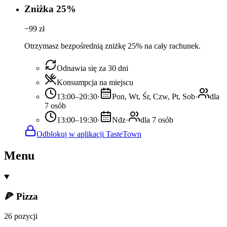
Zniżka 25%
−
99
zł
Otrzymasz bezpośrednią zniżkę 25% na cały rachunek.
Odnawia się za 30 dni
Konsumpcja na miejscu
13:00–20:30
·
Pon, Wt, Śr, Czw, Pt, Sob
·
dla
7 osób
13:00–19:30
·
Ndz
·
dla 7 osób
Odblokuj w aplikacji TasteTown
Menu
🍕 Pizza
26 pozycji