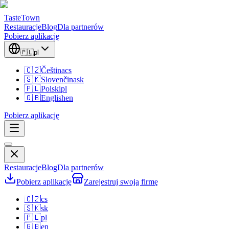
TasteTown
Restauracje
Blog
Dla partnerów
Pobierz aplikację
🇵🇱
pl
🇨🇿
Čeština
cs
🇸🇰
Slovenčina
sk
🇵🇱
Polski
pl
🇬🇧
English
en
Pobierz aplikację
Restauracje
Blog
Dla partnerów
Pobierz aplikację
Zarejestruj swoją firmę
🇨🇿
cs
🇸🇰
sk
🇵🇱
pl
🇬🇧
en