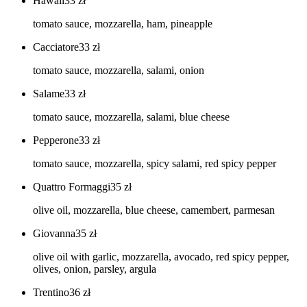
Hawaii
33
zł
tomato sauce, mozzarella, ham, pineapple
Cacciatore
33
zł
tomato sauce, mozzarella, salami, onion
Salame
33
zł
tomato sauce, mozzarella, salami, blue cheese
Pepperone
33
zł
tomato sauce, mozzarella, spicy salami, red spicy pepper
Quattro Formaggi
35
zł
olive oil, mozzarella, blue cheese, camembert, parmesan
Giovanna
35
zł
olive oil with garlic, mozzarella, avocado, red spicy pepper,
olives, onion, parsley, argula
Trentino
36
zł