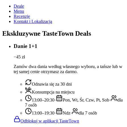
Deale
Menu
Recenzje
Kontakt i Lokalizacja
Ekskluzywne TasteTown Deals
Danie 1+1
−
45
zł
Zamów dwa dania według własnego wyboru, a tańsze lub w
tej samej cenie otrzymasz za darmo.
Odnawia się za 30 dni
Konsumpcja na miejscu
13:00–20:30
·
Pon, Wt, Śr, Czw, Pt, Sob
·
dla
7 osób
13:00–19:30
·
Ndz
·
dla 7 osób
Odblokuj w aplikacji TasteTown