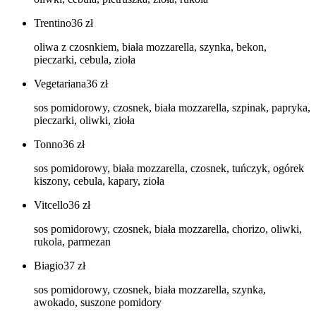
Trentino
36
zł
oliwa z czosnkiem, biała mozzarella, szynka, bekon,
pieczarki, cebula, zioła
Vegetariana
36
zł
sos pomidorowy, czosnek, biała mozzarella, szpinak, papryka,
pieczarki, oliwki, zioła
Tonno
36
zł
sos pomidorowy, biała mozzarella, czosnek, tuńczyk, ogórek
kiszony, cebula, kapary, zioła
Vitcello
36
zł
sos pomidorowy, czosnek, biała mozzarella, chorizo, oliwki,
rukola, parmezan
Biagio
37
zł
sos pomidorowy, czosnek, biała mozzarella, szynka,
awokado, suszone pomidory