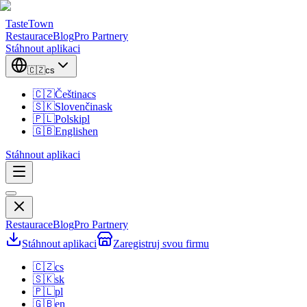
TasteTown
Restaurace
Blog
Pro Partnery
Stáhnout aplikaci
🇨🇿
cs
🇨🇿
Čeština
cs
🇸🇰
Slovenčina
sk
🇵🇱
Polski
pl
🇬🇧
English
en
Stáhnout aplikaci
Restaurace
Blog
Pro Partnery
Stáhnout aplikaci
Zaregistruj svou firmu
🇨🇿
cs
🇸🇰
sk
🇵🇱
pl
🇬🇧
en