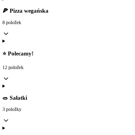
🍕 Pizza wegańska
8 položek
⭐️ Polecamy!
12 položek
🥗 Sałatki
3 položky