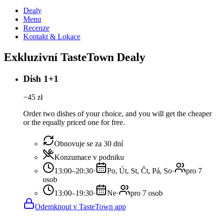
Dealy
Menu
Recenze
Kontakt & Lokace
Exkluzivní TasteTown Dealy
Dish 1+1
−
45
zł
Order two dishes of your choice, and you will get the cheaper
or the equally priced one for free.
Obnovuje se za 30 dní
Konzumace v podniku
13:00–20:30
·
Po, Út, St, Čt, Pá, So
·
pro 7
osob
13:00–19:30
·
Ne
·
pro 7 osob
Odemknout v TasteTown app