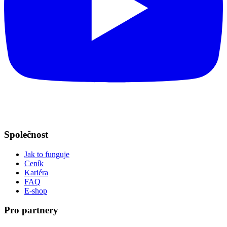
Společnost
Jak to funguje
Ceník
Kariéra
FAQ
E-shop
Pro partnery