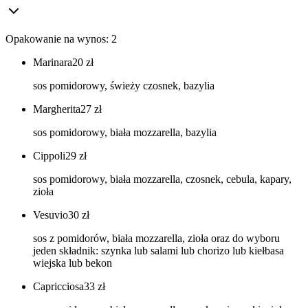
Opakowanie na wynos: 2
Marinara
20
zł
sos pomidorowy, świeży czosnek, bazylia
Margherita
27
zł
sos pomidorowy, biała mozzarella, bazylia
Cippoli
29
zł
sos pomidorowy, biała mozzarella, czosnek, cebula, kapary,
zioła
Vesuvio
30
zł
sos z pomidorów, biała mozzarella, zioła oraz do wyboru
jeden składnik: szynka lub salami lub chorizo lub kiełbasa
wiejska lub bekon
Capricciosa
33
zł