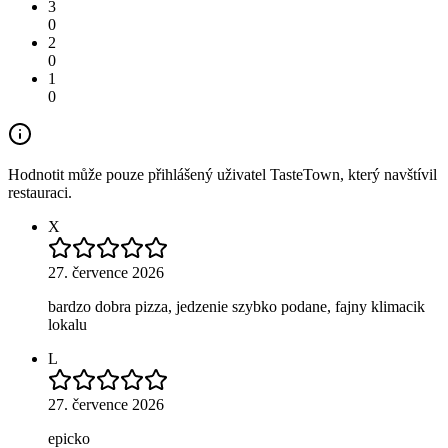
3
0
2
0
1
0
Hodnotit může pouze přihlášený uživatel TasteTown, který navštívil
restauraci.
X
27. července 2026
bardzo dobra pizza, jedzenie szybko podane, fajny klimacik
lokalu
L
27. července 2026
epicko