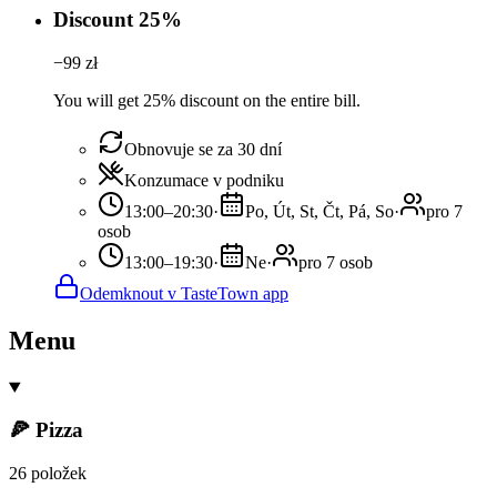
Discount 25%
−
99
zł
You will get 25% discount on the entire bill.
Obnovuje se za 30 dní
Konzumace v podniku
13:00–20:30
·
Po, Út, St, Čt, Pá, So
·
pro 7
osob
13:00–19:30
·
Ne
·
pro 7 osob
Odemknout v TasteTown app
Menu
🍕 Pizza
26 položek