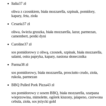
Italia
37
zł
oliwa z czosnkiem, biała mozzarella, szpinak, pomidory,
kapary, feta, zioła
Cesaria
37
zł
oliwa, świeża gruszka, biała mozzarella, lazur, parmezan,
camembert, pestki dyni
Caroline
37
zł
sos pomidorowy z oliwą, czosnek, szpinak, biała mozzarella,
salami, ostra papryka, kapary, nasiona słonecznika
Parma
38
zł
sos pomidorowy, biała mozzarella, prosciutto crudo, zioła,
rukola, parmezan
BBQ Pulled Pork Pizza
43
zł
sos pomidorowy z sosem BBQ, biała mozzarella, szarpana
wieprzowina, mimolette, ogórek kiszony, jalapeno, czerwona
cebula, zioła, sos jeżycki gold