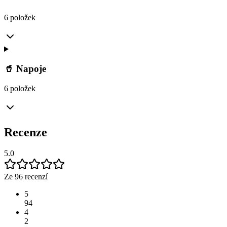
6 položek
🥤 Napoje
6 položek
Recenze
5.0
Ze 96 recenzí
5
94
4
2