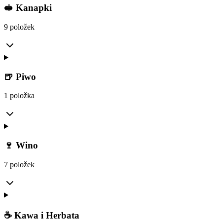
🥪 Kanapki
9 položek
🍺 Piwo
1 položka
🍷 Wino
7 položek
☕️ Kawa i Herbata