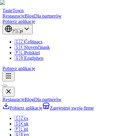
TasteTown
Restauracje
Blog
Dla partnerów
Pobierz aplikację
🇵🇱
pl
🇨🇿
Čeština
cs
🇸🇰
Slovenčina
sk
🇵🇱
Polski
pl
🇬🇧
English
en
Pobierz aplikację
Restauracje
Blog
Dla partnerów
Pobierz aplikację
Zarejestruj swoją firmę
🇨🇿
cs
🇸🇰
sk
🇵🇱
pl
🇬🇧
en