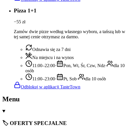
Pizza 1+1
−
55
zł
Zamów dwie pizze według własnego wyboru, a tańszą lub w
tej samej cenie otrzymasz za darmo.
Odnawia się za 7 dni
Na miejscu i na wynos
11:00–22:00
·
Pon, Wt, Śr, Czw, Ndz
·
dla 10
osób
11:00–23:00
·
Pt, Sob
·
dla 10 osób
Odblokuj w aplikacji TasteTown
Menu
🏷️ OFERTY SPECJALNE