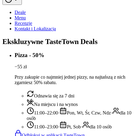
Deale
Menu
Recenzje
Kontakt i Lokalizacja
Ekskluzywne TasteTown Deals
Pizza - 50%
−
55
zł
Przy zakupie co najmniej jednej pizzy, na najtańszą z nich
zgarniesz 50% rabatu.
Odnawia się za 7 dni
Na miejscu i na wynos
11:00–22:00
·
Pon, Wt, Śr, Czw, Ndz
·
dla 10
osób
11:00–23:00
·
Pt, Sob
·
dla 10 osób
Odblokuj w aplikacji TasteTown