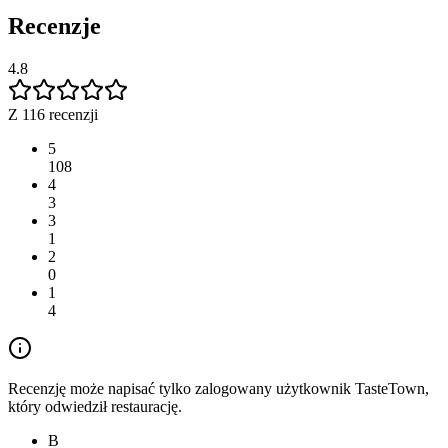
Recenzje
4.8
Z 116 recenzji
5
108
4
3
3
1
2
0
1
4
Recenzję może napisać tylko zalogowany użytkownik TasteTown,
który odwiedził restaurację.
B