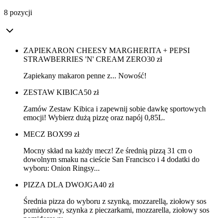
8 pozycji
ZAPIEKARON CHEESY MARGHERITA + PEPSI
STRAWBERRIES 'N' CREAM ZERO
30
zł
Zapiekany makaron penne z... Nowość!
ZESTAW KIBICA
50
zł
Zamów Zestaw Kibica i zapewnij sobie dawkę sportowych
emocji! Wybierz dużą pizzę oraz napój 0,85L.
MECZ BOX
99
zł
Mocny skład na każdy mecz! Ze średnią pizzą 31 cm o
dowolnym smaku na cieście San Francisco i 4 dodatki do
wyboru: Onion Ringsy...
PIZZA DLA DWOJGA
40
zł
Średnia pizza do wyboru z szynką, mozzarellą, ziołowy sos
pomidorowy, szynka z pieczarkami, mozzarella, ziołowy sos