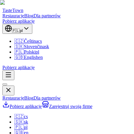
TasteTown
Restauracje
Blog
Dla partnerów
Pobierz aplikację
🇵🇱
pl
🇨🇿
Čeština
cs
🇸🇰
Slovenčina
sk
🇵🇱
Polski
pl
🇬🇧
English
en
Pobierz aplikację
Restauracje
Blog
Dla partnerów
Pobierz aplikację
Zarejestruj swoją firmę
🇨🇿
cs
🇸🇰
sk
🇵🇱
pl
🇬🇧
en