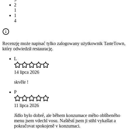
2
1
1
4
Recenzję może napisać tylko zalogowany użytkownik TasteTown,
który odwiedził restaurację.
L
14 lipca 2026
skvěle !
P
11 lipca 2026
Jídlo bylo dobré, ale během konzumace mého oblíbeného
menu jsem vdechl vosu. Naštěstí jsem ji stihl vykašlat a
pokračovat spokojeně v konzumaci.