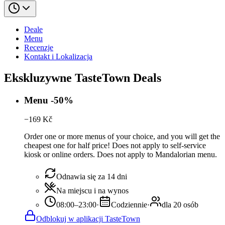
Deale
Menu
Recenzje
Kontakt i Lokalizacja
Ekskluzywne TasteTown Deals
Menu -50%
−
169
Kč
Order one or more menus of your choice, and you will get the
cheapest one for half price! Does not apply to self-service
kiosk or online orders. Does not apply to Mandalorian menu.
Odnawia się za 14 dni
Na miejscu i na wynos
08:00–23:00
·
Codziennie
·
dla 20 osób
Odblokuj w aplikacji TasteTown