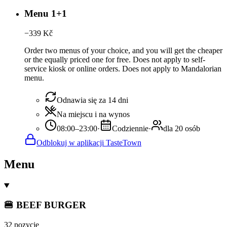
Menu 1+1
−
339
Kč
Order two menus of your choice, and you will get the cheaper
or the equally priced one for free. Does not apply to self-
service kiosk or online orders. Does not apply to Mandalorian
menu.
Odnawia się za 14 dni
Na miejscu i na wynos
08:00–23:00
·
Codziennie
·
dla 20 osób
Odblokuj w aplikacji TasteTown
Menu
🍔 BEEF BURGER
32 pozycje