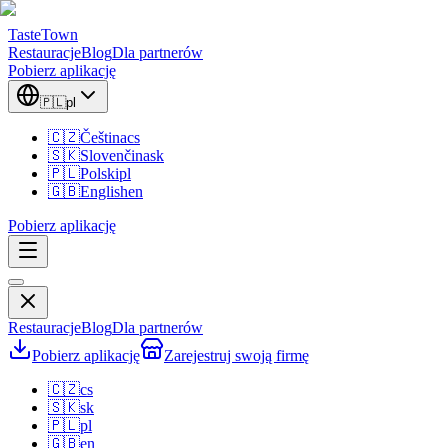
TasteTown
Restauracje
Blog
Dla partnerów
Pobierz aplikację
🇵🇱
pl
🇨🇿
Čeština
cs
🇸🇰
Slovenčina
sk
🇵🇱
Polski
pl
🇬🇧
English
en
Pobierz aplikację
Restauracje
Blog
Dla partnerów
Pobierz aplikację
Zarejestruj swoją firmę
🇨🇿
cs
🇸🇰
sk
🇵🇱
pl
🇬🇧
en