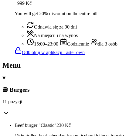
−
999
Kč
You will get 20% discount on the entire bill.
Odnawia się za 90 dni
Na miejscu i na wynos
15:00–23:00
·
Codziennie
·
dla 3 osób
Odblokuj w aplikacji TasteTown
Menu
🍔 Burgers
11 pozycji
Beef burger "Classic"
230
Kč
150g grilled beef, cheddar, bacon, iceberg lettuce, tomato,