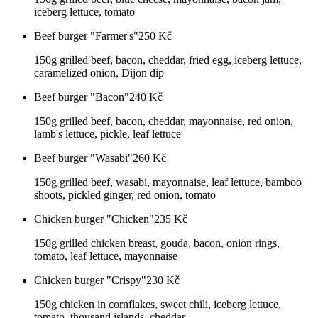
iceberg lettuce, tomato
Beef burger "Farmer's"
250
Kč
150g grilled beef, bacon, cheddar, fried egg, iceberg lettuce,
caramelized onion, Dijon dip
Beef burger "Bacon"
240
Kč
150g grilled beef, bacon, cheddar, mayonnaise, red onion,
lamb's lettuce, pickle, leaf lettuce
Beef burger "Wasabi"
260
Kč
150g grilled beef, wasabi, mayonnaise, leaf lettuce, bamboo
shoots, pickled ginger, red onion, tomato
Chicken burger "Chicken"
235
Kč
150g grilled chicken breast, gouda, bacon, onion rings,
tomato, leaf lettuce, mayonnaise
Chicken burger "Crispy"
230
Kč
150g chicken in cornflakes, sweet chili, iceberg lettuce,
tomato, thousand islands, cheddar