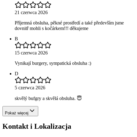
21 czerwca 2026
Příjemná obsluha, pěkné prostředí a také především jsme
dovnitř mohli s kočárkem!!! děkujeme
B
15 czerwca 2026
Vynikají burgery, sympatická obsluha :)
D
5 czerwca 2026
skvělý bufgry a skvělá obsluha. 😇
Pokaż więcej
Kontakt i Lokalizacja