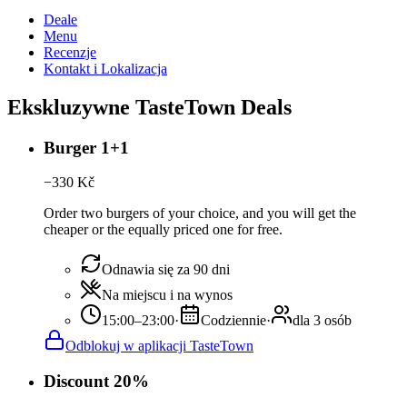
Deale
Menu
Recenzje
Kontakt i Lokalizacja
Ekskluzywne TasteTown Deals
Burger 1+1
−
330
Kč
Order two burgers of your choice, and you will get the
cheaper or the equally priced one for free.
Odnawia się za 90 dni
Na miejscu i na wynos
15:00–23:00
·
Codziennie
·
dla 3 osób
Odblokuj w aplikacji TasteTown
Discount 20%