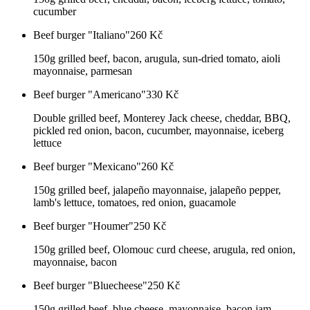
cucumber
Beef burger "Italiano"
260
Kč
150g grilled beef, bacon, arugula, sun-dried tomato, aioli
mayonnaise, parmesan
Beef burger "Americano"
330
Kč
Double grilled beef, Monterey Jack cheese, cheddar, BBQ,
pickled red onion, bacon, cucumber, mayonnaise, iceberg
lettuce
Beef burger "Mexicano"
260
Kč
150g grilled beef, jalapeño mayonnaise, jalapeño pepper,
lamb's lettuce, tomatoes, red onion, guacamole
Beef burger "Houmer"
250
Kč
150g grilled beef, Olomouc curd cheese, arugula, red onion,
mayonnaise, bacon
Beef burger "Bluecheese"
250
Kč
150g grilled beef, blue cheese, mayonnaise, bacon jam,