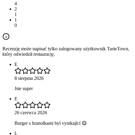
4
2
1
1
0
Recenzję może napisać tylko zalogowany użytkownik TasteTown,
który odwiedził restaurację.
E
8 sierpnia 2026
Jste super
E
26 czerwca 2026
Burger s hranolkami byl vynikající 😋
L