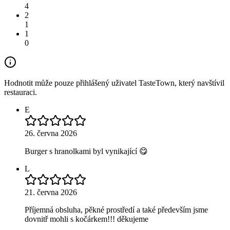
4
2
1
1
0
Hodnotit může pouze přihlášený uživatel TasteTown, který navštívil
restauraci.
E
26. června 2026
Burger s hranolkami byl vynikající 😋
L
21. června 2026
Příjemná obsluha, pěkné prostředí a také především jsme
dovnitř mohli s kočárkem!!! děkujeme