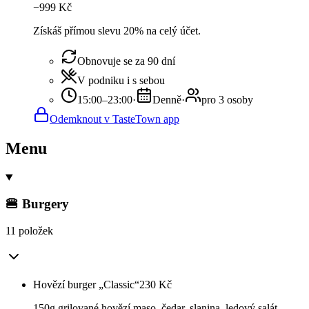
−
999
Kč
Získáš přímou slevu 20% na celý účet.
Obnovuje se za 90 dní
V podniku i s sebou
15:00–23:00
·
Denně
·
pro 3 osoby
Odemknout v TasteTown app
Menu
🍔 Burgery
11 položek
Hovězí burger „Classic“
230
Kč
150g grilované hovězí maso, čedar, slanina, ledový salát,