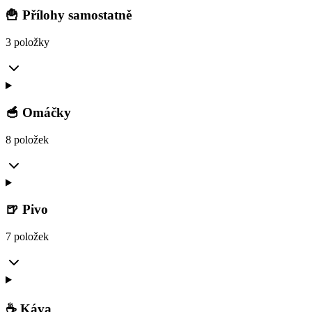
🍟 Přílohy samostatně
3 položky
🥣 Omáčky
8 položek
🍺 Pivo
7 položek
☕ Káva