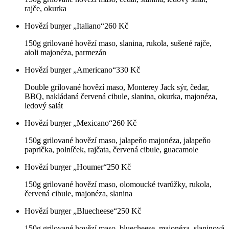
rajče, okurka
Hovězí burger „Italiano“
260
Kč
150g grilované hovězí maso, slanina, rukola, sušené rajče,
aioli majonéza, parmezán
Hovězí burger „Americano“
330
Kč
Double grilované hovězí maso, Monterey Jack sýr, čedar,
BBQ, nakládaná červená cibule, slanina, okurka, majonéza,
ledový salát
Hovězí burger „Mexicano“
260
Kč
150g grilované hovězí maso, jalapeňo majonéza, jalapeňo
paprička, polníček, rajčata, červená cibule, guacamole
Hovězí burger „Houmer“
250
Kč
150g grilované hovězí maso, olomoucké tvarůžky, rukola,
červená cibule, majonéza, slanina
Hovězí burger „Bluecheese“
250
Kč
150g grilované hovězí maso, bluecheese, majonéza, slaninová