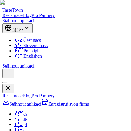
TasteTown
Restaurace
Blog
Pro Partnery
Stáhnout aplikaci
🇨🇿
cs
🇨🇿
Čeština
cs
🇸🇰
Slovenčina
sk
🇵🇱
Polski
pl
🇬🇧
English
en
Stáhnout aplikaci
Restaurace
Blog
Pro Partnery
Stáhnout aplikaci
Zaregistruj svou firmu
🇨🇿
cs
🇸🇰
sk
🇵🇱
pl
🇬🇧
en