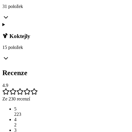
31 položek
🍹 Koktejly
15 položek
Recenze
4.9
Ze 230 recenzí
5
223
4
2
3