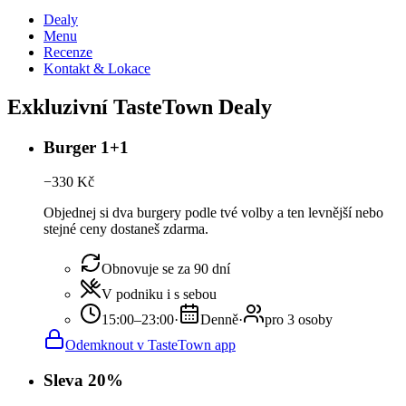
Dealy
Menu
Recenze
Kontakt & Lokace
Exkluzivní TasteTown Dealy
Burger 1+1
−
330
Kč
Objednej si dva burgery podle tvé volby a ten levnější nebo
stejné ceny dostaneš zdarma.
Obnovuje se za 90 dní
V podniku i s sebou
15:00–23:00
·
Denně
·
pro 3 osoby
Odemknout v TasteTown app
Sleva 20%