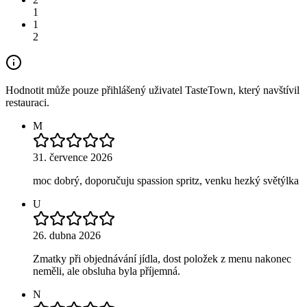
1
1
2
Hodnotit může pouze přihlášený uživatel TasteTown, který navštívil
restauraci.
M
31. července 2026
moc dobrý, doporučuju spassion spritz, venku hezký světýlka
U
26. dubna 2026
Zmatky při objednávání jídla, dost položek z menu nakonec
neměli, ale obsluha byla příjemná.
N