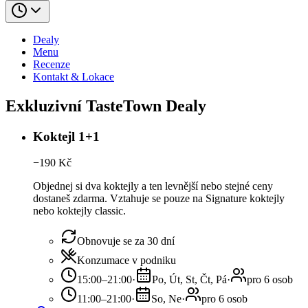
Dealy
Menu
Recenze
Kontakt & Lokace
Exkluzivní TasteTown Dealy
Koktejl 1+1
−
190
Kč
Objednej si dva koktejly a ten levnější nebo stejné ceny
dostaneš zdarma. Vztahuje se pouze na Signature koktejly
nebo koktejly classic.
Obnovuje se za 30 dní
Konzumace v podniku
15:00–21:00
·
Po, Út, St, Čt, Pá
·
pro 6 osob
11:00–21:00
·
So, Ne
·
pro 6 osob