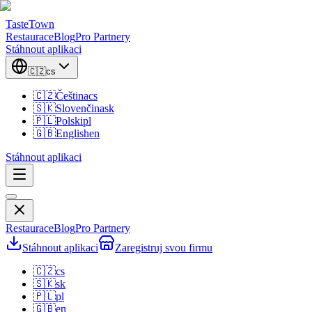
TasteTown
Restaurace
Blog
Pro Partnery
Stáhnout aplikaci
🇨🇿
cs
🇨🇿
Čeština
cs
🇸🇰
Slovenčina
sk
🇵🇱
Polski
pl
🇬🇧
English
en
Stáhnout aplikaci
Restaurace
Blog
Pro Partnery
Stáhnout aplikaci
Zaregistruj svou firmu
🇨🇿
cs
🇸🇰
sk
🇵🇱
pl
🇬🇧
en