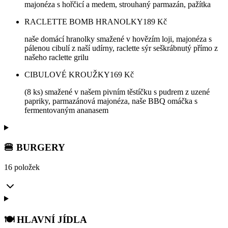
majonéza s hořčicí a medem, strouhaný parmazán, pažítka
RACLETTE BOMB HRANOLKY
189
Kč
naše domácí hranolky smažené v hovězím loji, majonéza s
pálenou cibulí z naší udírny, raclette sýr seškrábnutý přímo z
našeho raclette grilu
CIBULOVÉ KROUŽKY
169
Kč
(8 ks) smažené v našem pivním těstíčku s pudrem z uzené
papriky, parmazánová majonéza, naše BBQ omáčka s
fermentovaným ananasem
🍔 BURGERY
16 položek
🍽️ HLAVNÍ JÍDLA