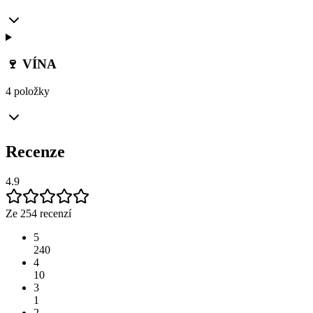
🍷 VÍNA
4 položky
Recenze
4.9
Ze 254 recenzí
5
240
4
10
3
1
2