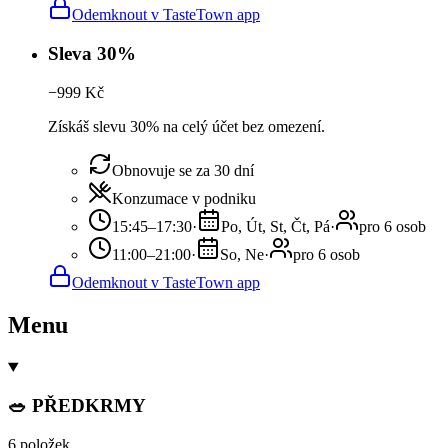
Odemknout v TasteTown app
Sleva 30%
−
999
Kč
Získáš slevu 30% na celý účet bez omezení.
Obnovuje se za 30 dní
Konzumace v podniku
15:45–17:30
·
Po, Út, St, Čt, Pá
·
pro 6 osob
11:00–21:00
·
So, Ne
·
pro 6 osob
Odemknout v TasteTown app
Menu
🥗 PŘEDKRMY
6 položek