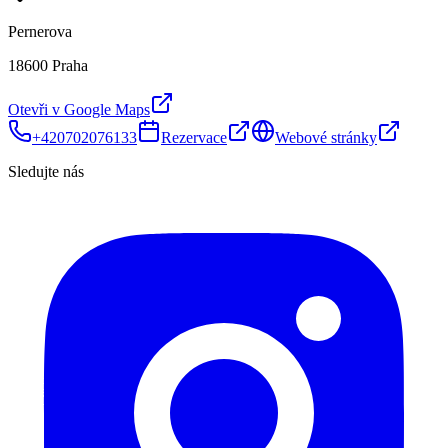
Pernerova
18600 Praha
Otevři v Google Maps
+420702076133
Rezervace
Webové stránky
Sledujte nás