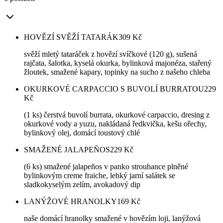
HOVĚZÍ SVĚŽÍ TATARÁK
309
Kč
svěží mletý tataráček z hovězí svíčkové (120 g), sušená
rajčata, šalotka, kyselá okurka, bylinková majonéza, stařený
žloutek, smažené kapary, topinky na sucho z našeho chleba
OKURKOVÉ CARPACCIO S BUVOLÍ BURRATOU
229
Kč
(1 ks) čerstvá buvolí burrata, okurkové carpaccio, dresing z
okurkové vody a yuzu, nakládaná ředkvička, kešu ořechy,
bylinkový olej, domácí toustový chlé
SMAŽENÉ JALAPEÑOS
229
Kč
(6 ks) smažené jalapeños v panko strouhance plněné
bylinkovým creme fraiche, lehký jarní salátek se
sladkokyselým zelím, avokadový dip
LANÝŽOVÉ HRANOLKY
169
Kč
naše domácí hranolky smažené v hovězím loji, lanýžová