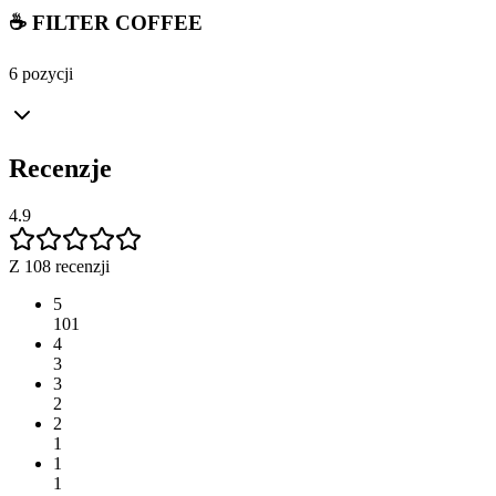
☕ FILTER COFFEE
6 pozycji
Recenzje
4.9
Z 108 recenzji
5
101
4
3
3
2
2
1
1
1