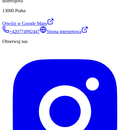
Bořivojova
13000 Praha
Otwórz w Google Maps
+420774992447
Strona internetowa
Obserwuj nas