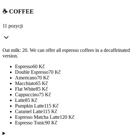
☕ COFFEE
11 pozycji
Oat milk: 20. We can offer all espresso coffees in a decaffeinated
version.
Espresso
60
Kč
Double Espresso
70
Kč
Americano
70
Kč
Macchiato
65
Kč
Flat White
85
Kč
Cappuccino
75
Kč
Latte
85
Kč
Pumpkin Latte
115
Kč
Caramel Latte
115
Kč
Espresso Matcha Latte
120
Kč
Espresso Tonic
90
Kč