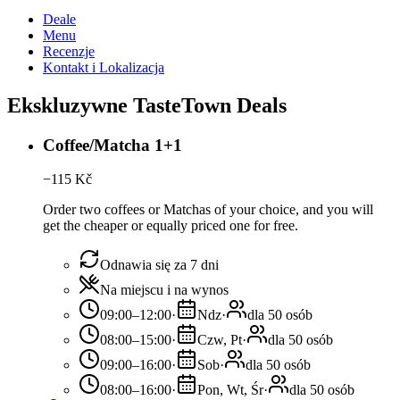
Deale
Menu
Recenzje
Kontakt i Lokalizacja
Ekskluzywne TasteTown Deals
Coffee/Matcha 1+1
−
115
Kč
Order two coffees or Matchas of your choice, and you will
get the cheaper or equally priced one for free.
Odnawia się za 7 dni
Na miejscu i na wynos
09:00–12:00
·
Ndz
·
dla 50 osób
08:00–15:00
·
Czw, Pt
·
dla 50 osób
09:00–16:00
·
Sob
·
dla 50 osób
08:00–16:00
·
Pon, Wt, Śr
·
dla 50 osób