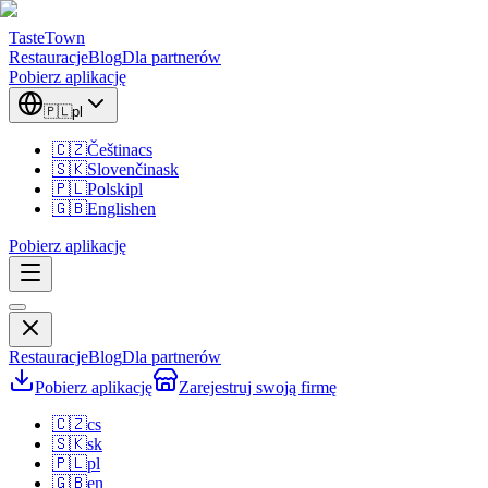
TasteTown
Restauracje
Blog
Dla partnerów
Pobierz aplikację
🇵🇱
pl
🇨🇿
Čeština
cs
🇸🇰
Slovenčina
sk
🇵🇱
Polski
pl
🇬🇧
English
en
Pobierz aplikację
Restauracje
Blog
Dla partnerów
Pobierz aplikację
Zarejestruj swoją firmę
🇨🇿
cs
🇸🇰
sk
🇵🇱
pl
🇬🇧
en