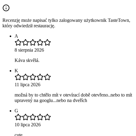
Recenzję może napisać tylko zalogowany użytkownik TasteTown,
który odwiedził restaurację.
A
8 sierpnia 2026
Káva skvělá.
K
11 lipca 2026
možná by to chtělo mít v otevírací době otevřeno..nebo to mít
upravený na googlu...nebo na dveřích
G
10 lipca 2026
cute