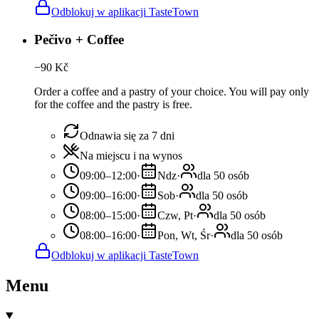
Odblokuj w aplikacji TasteTown
Pečivo + Coffee
−
90
Kč
Order a coffee and a pastry of your choice. You will pay only
for the coffee and the pastry is free.
Odnawia się za 7 dni
Na miejscu i na wynos
09:00–12:00
·
Ndz
·
dla 50 osób
09:00–16:00
·
Sob
·
dla 50 osób
08:00–15:00
·
Czw, Pt
·
dla 50 osób
08:00–16:00
·
Pon, Wt, Śr
·
dla 50 osób
Odblokuj w aplikacji TasteTown
Menu