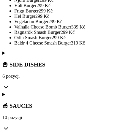
Njörd Burger
299
Kč
Váli Burger
299
Kč
Frigg Burger
299
Kč
Hel Burger
299
Kč
Vegetarian Burger
299
Kč
Valhalla Cheese Bomb Burger
339
Kč
Ragnarök Smash Burger
299
Kč
Ódin Smash Burger
299
Kč
Baldr 4 Cheese Smash Burger
319
Kč
🍟 SIDE DISHES
6 pozycji
🥣 SAUCES
10 pozycji