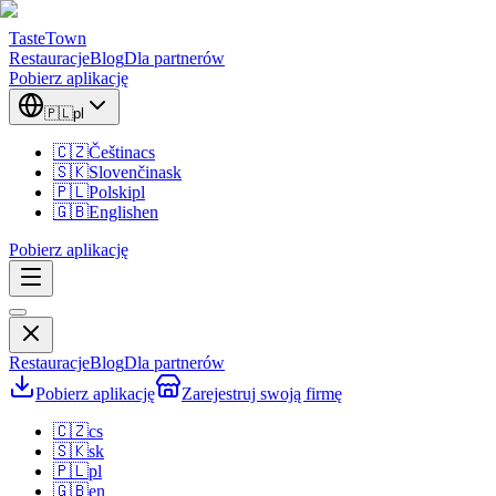
TasteTown
Restauracje
Blog
Dla partnerów
Pobierz aplikację
🇵🇱
pl
🇨🇿
Čeština
cs
🇸🇰
Slovenčina
sk
🇵🇱
Polski
pl
🇬🇧
English
en
Pobierz aplikację
Restauracje
Blog
Dla partnerów
Pobierz aplikację
Zarejestruj swoją firmę
🇨🇿
cs
🇸🇰
sk
🇵🇱
pl
🇬🇧
en