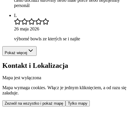
často dochází suroviny nebo malé porce nebo nepříjemný
personál
L
26 maja 2026
výborné bowls ze kterých se i najíte
Pokaż więcej
Kontakt i Lokalizacja
Mapa jest wyłączona
Mapa wymaga cookies. Włącz je jednym kliknięciem, a od razu się
załaduje.
Zezwól na wszystko i pokaż mapę
Tylko mapy