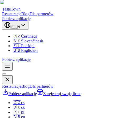
TasteTown
Restauracje
Blog
Dla partnerów
Pobierz aplikację
🇵🇱
pl
🇨🇿
Čeština
cs
🇸🇰
Slovenčina
sk
🇵🇱
Polski
pl
🇬🇧
English
en
Pobierz aplikację
Restauracje
Blog
Dla partnerów
Pobierz aplikację
Zarejestruj swoją firmę
🇨🇿
cs
🇸🇰
sk
🇵🇱
pl
🇬🇧
en