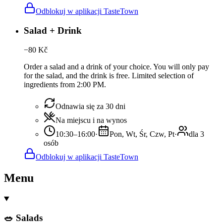
Odblokuj w aplikacji TasteTown
Salad + Drink
−
80
Kč
Order a salad and a drink of your choice. You will only pay
for the salad, and the drink is free. Limited selection of
ingredients from 2:00 PM.
Odnawia się za 30 dni
Na miejscu i na wynos
10:30–16:00
·
Pon, Wt, Śr, Czw, Pt
·
dla 3
osób
Odblokuj w aplikacji TasteTown
Menu
🥗 Salads