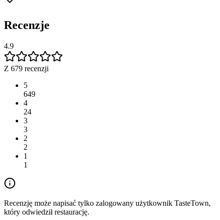
Recenzje
4.9
Z 679 recenzji
5
649
4
24
3
3
2
2
1
1
Recenzję może napisać tylko zalogowany użytkownik TasteTown,
który odwiedził restaurację.