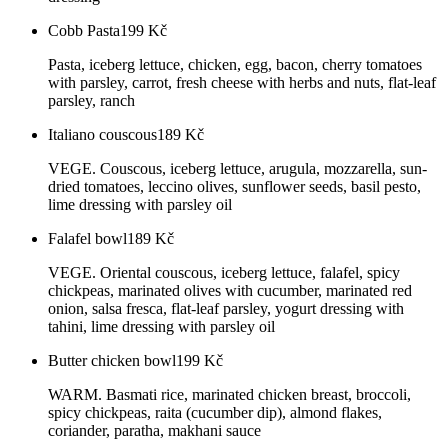
Cobb Pasta
199
Kč
Pasta, iceberg lettuce, chicken, egg, bacon, cherry tomatoes
with parsley, carrot, fresh cheese with herbs and nuts, flat-leaf
parsley, ranch
Italiano couscous
189
Kč
VEGE. Couscous, iceberg lettuce, arugula, mozzarella, sun-
dried tomatoes, leccino olives, sunflower seeds, basil pesto,
lime dressing with parsley oil
Falafel bowl
189
Kč
VEGE. Oriental couscous, iceberg lettuce, falafel, spicy
chickpeas, marinated olives with cucumber, marinated red
onion, salsa fresca, flat-leaf parsley, yogurt dressing with
tahini, lime dressing with parsley oil
Butter chicken bowl
199
Kč
WARM. Basmati rice, marinated chicken breast, broccoli,
spicy chickpeas, raita (cucumber dip), almond flakes,
coriander, paratha, makhani sauce