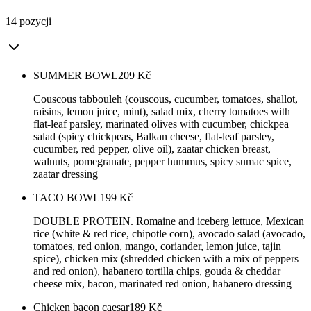
14 pozycji
SUMMER BOWL
209
Kč
Couscous tabbouleh (couscous, cucumber, tomatoes, shallot,
raisins, lemon juice, mint), salad mix, cherry tomatoes with
flat-leaf parsley, marinated olives with cucumber, chickpea
salad (spicy chickpeas, Balkan cheese, flat-leaf parsley,
cucumber, red pepper, olive oil), zaatar chicken breast,
walnuts, pomegranate, pepper hummus, spicy sumac spice,
zaatar dressing
TACO BOWL
199
Kč
DOUBLE PROTEIN. Romaine and iceberg lettuce, Mexican
rice (white & red rice, chipotle corn), avocado salad (avocado,
tomatoes, red onion, mango, coriander, lemon juice, tajin
spice), chicken mix (shredded chicken with a mix of peppers
and red onion), habanero tortilla chips, gouda & cheddar
cheese mix, bacon, marinated red onion, habanero dressing
Chicken bacon caesar
189
Kč