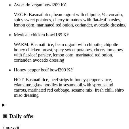
Avocado vegan bowl
209
Kč
VEGE. Basmati rice, bean ragout with chipotle, ½ avocado,
spicy sweet potatoes, cherry tomatoes with flat-leaf parsley,
lemon corn, marinated red onion, coriander, avocado dressing
Mexican chicken bowl
189
Kč
WARM. Basmati rice, bean ragout with chipotle, chipotle
honey chicken breast, spicy sweet potatoes, cherry tomatoes
with flat-leaf parsley, lemon corn, marinated red onion,
coriander, avocado dressing
Honey pepper beef bowl
209
Kč
HOT. Basmati rice, beef strips in honey-pepper sauce,
edamame, glass noodles in sesame oil with sprouts and
carrots, marinated red cabbage, sesame mix, fresh chili, shiro
miso dressing
📅 Daily offer
7 pozycji