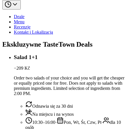
Deale
Menu
Recenzje
Kontakt i Lokalizacja
Ekskluzywne TasteTown Deals
Salad 1+1
−
209
Kč
Order two salads of your choice and you will get the cheaper
or equally priced one for free. Does not apply to salads with
premium ingredients. Limited selection of ingredients from
2:00 PM.
Odnawia się za 30 dni
Na miejscu i na wynos
10:30–16:00
·
Pon, Wt, Śr, Czw, Pt
·
dla 10
osób