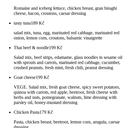
Romaine and iceberg lettuce, chicken breast, gran biraghi
cheese, bacon, croutons, caesar dressing
tasty tuna
189
Kč
salad mix, tuna, egg, marinated red cabbage, marinated red
onion, lemon corn, croutons, balsamic vinaigrette
Thai beef & noodle
199
Kč
Salad mix, beef strips, edamame, glass noodles in sesame oil
with sprouts and carrots, marinated red cabbage, cucumber,
crushed peanuts, fresh mint, fresh chili, peanut dressing
Goat cheese
199
Kč
VEGE. Salad mix, fresh goat cheese, spicy sweet potatoes,
quinoa with carrots, red apple, beetroot, fresh cheese with
herbs and nuts, pomegranate, walnuts, lime dressing with
parsley oil, honey-mustard dressing
Chicken Pasta
179
Kč
Pasta, chicken breast, beetroot, lemon corn, arugula, caesar
dressing