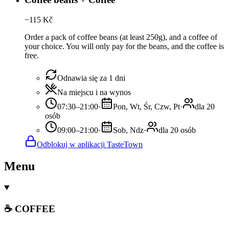
−
115
Kč
Order a pack of coffee beans (at least 250g), and a coffee of
your choice. You will only pay for the beans, and the coffee is
free.
Odnawia się za 1 dni
Na miejscu i na wynos
07:30–21:00
·
Pon, Wt, Śr, Czw, Pt
·
dla 20
osób
09:00–21:00
·
Sob, Ndz
·
dla 20 osób
Odblokuj w aplikacji TasteTown
Menu
☕ COFFEE