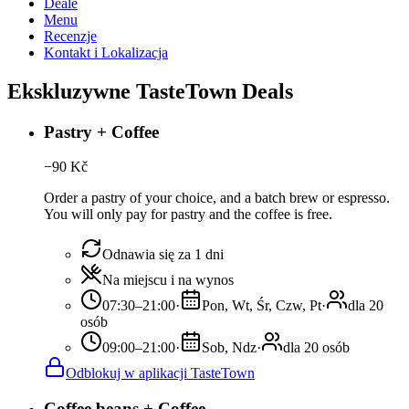
Deale
Menu
Recenzje
Kontakt i Lokalizacja
Ekskluzywne TasteTown Deals
Pastry + Coffee
−
90
Kč
Order a pastry of your choice, and a batch brew or espresso.
You will only pay for pastry and the coffee is free.
Odnawia się za 1 dni
Na miejscu i na wynos
07:30–21:00
·
Pon, Wt, Śr, Czw, Pt
·
dla 20
osób
09:00–21:00
·
Sob, Ndz
·
dla 20 osób
Odblokuj w aplikacji TasteTown
Coffee beans + Coffee