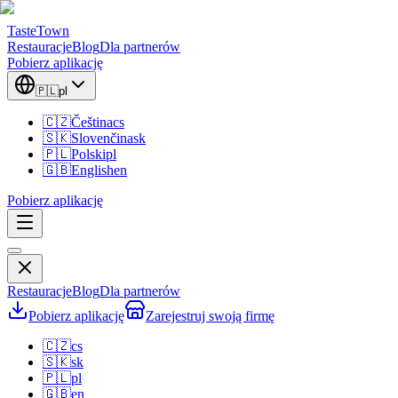
TasteTown
Restauracje
Blog
Dla partnerów
Pobierz aplikację
🇵🇱
pl
🇨🇿
Čeština
cs
🇸🇰
Slovenčina
sk
🇵🇱
Polski
pl
🇬🇧
English
en
Pobierz aplikację
Restauracje
Blog
Dla partnerów
Pobierz aplikację
Zarejestruj swoją firmę
🇨🇿
cs
🇸🇰
sk
🇵🇱
pl
🇬🇧
en