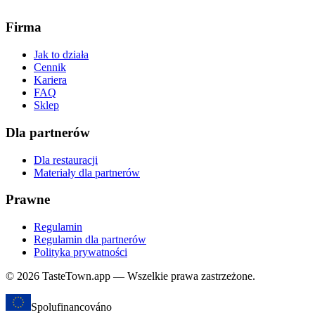
Firma
Jak to działa
Cennik
Kariera
FAQ
Sklep
Dla partnerów
Dla restauracji
Materiały dla partnerów
Prawne
Regulamin
Regulamin dla partnerów
Polityka prywatności
© 2026 TasteTown.app — Wszelkie prawa zastrzeżone.
Spolufinancováno