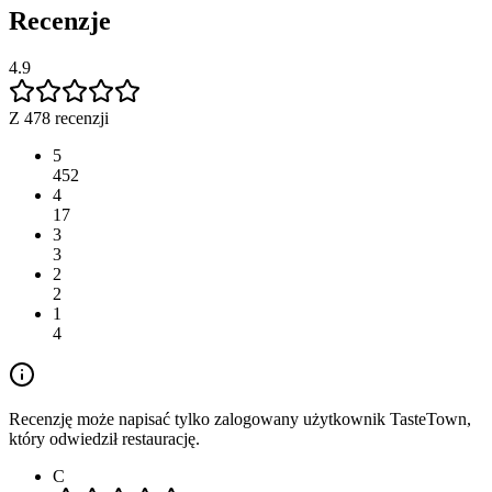
Recenzje
4.9
Z 478 recenzji
5
452
4
17
3
3
2
2
1
4
Recenzję może napisać tylko zalogowany użytkownik TasteTown,
który odwiedził restaurację.
C