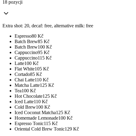
18 pozycji
Extra shot: 20, decaf: free, alternative milk: free
Espresso
80
Kč
Batch Brew
85
Kč
Batch Brew
100
Kč
Cappuccino
95
Kč
Cappuccino
115
Kč
Latte
100
Kč
Flat White
105
Kč
Cortado
85
Kč
Chai Latte
110
Kč
Matcha Latte
125
Kč
Tea
100
Kč
Hot Chocolate
125
Kč
Iced Latte
110
Kč
Cold Brew
100
Kč
Iced Coconut Matcha
125
Kč
Homemade Lemonade
100
Kč
Espresso Tonic
115
Kč
Oriental Cold Brew Tonic
129
Kč