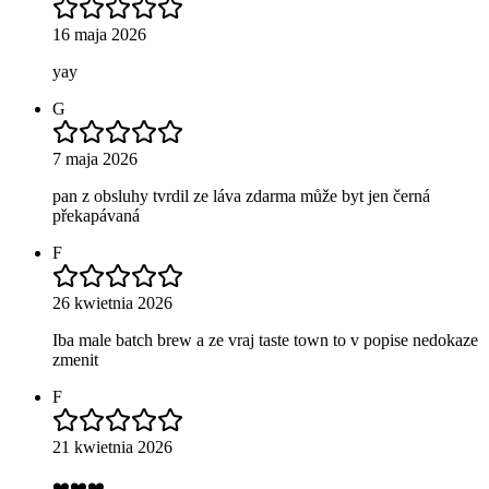
16 maja 2026
yay
G
7 maja 2026
pan z obsluhy tvrdil ze láva zdarma může byt jen černá
překapávaná
F
26 kwietnia 2026
Iba male batch brew a ze vraj taste town to v popise nedokaze
zmenit
F
21 kwietnia 2026
❤️❤️❤️