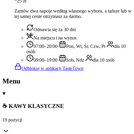
−
25
zł
Zamów dwa napoje według własnego wyboru, a tańsze lub w
tej samej cenie otrzymasz za darmo.
Odnawia się za 30 dni
Na miejscu i na wynos
07:00–20:00
·
Pon, Wt, Śr, Czw, Pt
·
dla 10
osób
09:00–19:00
·
Sob, Ndz
·
dla 10 osób
Odblokuj w aplikacji TasteTown
Menu
☕ KAWY KLASYCZNE
19 pozycji