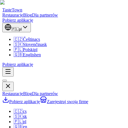
TasteTown
Restauracje
Blog
Dla partnerów
Pobierz aplikację
🇵🇱
pl
🇨🇿
Čeština
cs
🇸🇰
Slovenčina
sk
🇵🇱
Polski
pl
🇬🇧
English
en
Pobierz aplikację
Restauracje
Blog
Dla partnerów
Pobierz aplikację
Zarejestruj swoją firmę
🇨🇿
cs
🇸🇰
sk
🇵🇱
pl
🇬🇧
en