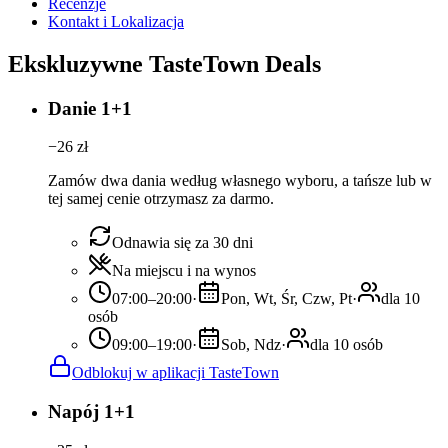
Recenzje
Kontakt i Lokalizacja
Ekskluzywne TasteTown Deals
Danie 1+1
−
26
zł
Zamów dwa dania według własnego wyboru, a tańsze lub w
tej samej cenie otrzymasz za darmo.
Odnawia się za 30 dni
Na miejscu i na wynos
07:00–20:00
·
Pon, Wt, Śr, Czw, Pt
·
dla 10
osób
09:00–19:00
·
Sob, Ndz
·
dla 10 osób
Odblokuj w aplikacji TasteTown
Napój 1+1