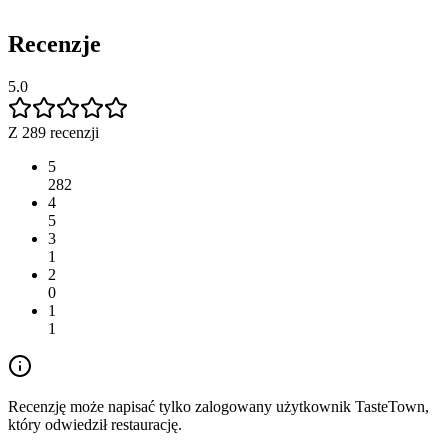
Recenzje
5.0
Z 289 recenzji
5
282
4
5
3
1
2
0
1
1
Recenzję może napisać tylko zalogowany użytkownik TasteTown,
który odwiedził restaurację.