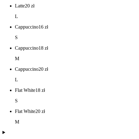
Latte
20
zł
L
Cappuccino
16
zł
S
Cappuccino
18
zł
M
Cappuccino
20
zł
L
Flat White
18
zł
S
Flat White
20
zł
M