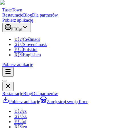
TasteTown
Restauracje
Blog
Dla partnerów
Pobierz aplikację
🇵🇱
pl
🇨🇿
Čeština
cs
🇸🇰
Slovenčina
sk
🇵🇱
Polski
pl
🇬🇧
English
en
Pobierz aplikację
Restauracje
Blog
Dla partnerów
Pobierz aplikację
Zarejestruj swoją firmę
🇨🇿
cs
🇸🇰
sk
🇵🇱
pl
🇬🇧
en