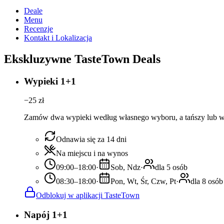
Deale
Menu
Recenzje
Kontakt i Lokalizacja
Ekskluzywne TasteTown Deals
Wypieki 1+1
−
25
zł
Zamów dwa wypieki według własnego wyboru, a tańszy lub w t
Odnawia się za 14 dni
Na miejscu i na wynos
09:00–18:00
·
Sob, Ndz
·
dla 5 osób
08:30–18:00
·
Pon, Wt, Śr, Czw, Pt
·
dla 8 osób
Odblokuj w aplikacji TasteTown
Napój 1+1