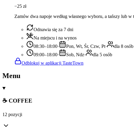
−
25
zł
Zamów dwa napoje według własnego wyboru, a tańszy lub w te
Odnawia się za 7 dni
Na miejscu i na wynos
08:30–18:00
·
Pon, Wt, Śr, Czw, Pt
·
dla 8 osób
09:00–18:00
·
Sob, Ndz
·
dla 5 osób
Odblokuj w aplikacji TasteTown
Menu
☕ COFFEE
12 pozycji