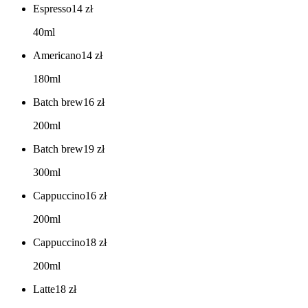
Espresso
14
zł
40ml
Americano
14
zł
180ml
Batch brew
16
zł
200ml
Batch brew
19
zł
300ml
Cappuccino
16
zł
200ml
Cappuccino
18
zł
200ml
Latte
18
zł