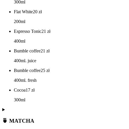
300ml
Flat White
20
zł
200ml
Espresso Tonic
21
zł
400ml
Bumble coffee
21
zł
400ml. juice
Bumble coffee
25
zł
400ml. fresh
Cocoa
17
zł
300ml
🍵 MATCHA