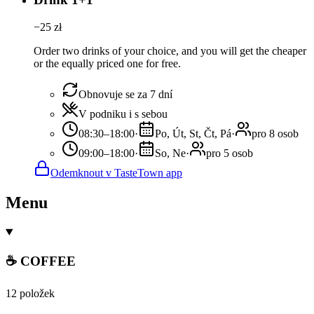
−
25
zł
Order two drinks of your choice, and you will get the cheaper
or the equally priced one for free.
Obnovuje se za 7 dní
V podniku i s sebou
08:30–18:00
·
Po, Út, St, Čt, Pá
·
pro 8 osob
09:00–18:00
·
So, Ne
·
pro 5 osob
Odemknout v TasteTown app
Menu
☕ COFFEE
12 položek