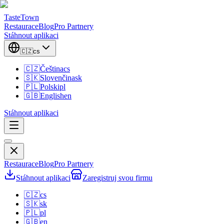
TasteTown
Restaurace
Blog
Pro Partnery
Stáhnout aplikaci
🇨🇿
cs
🇨🇿
Čeština
cs
🇸🇰
Slovenčina
sk
🇵🇱
Polski
pl
🇬🇧
English
en
Stáhnout aplikaci
Restaurace
Blog
Pro Partnery
Stáhnout aplikaci
Zaregistruj svou firmu
🇨🇿
cs
🇸🇰
sk
🇵🇱
pl
🇬🇧
en