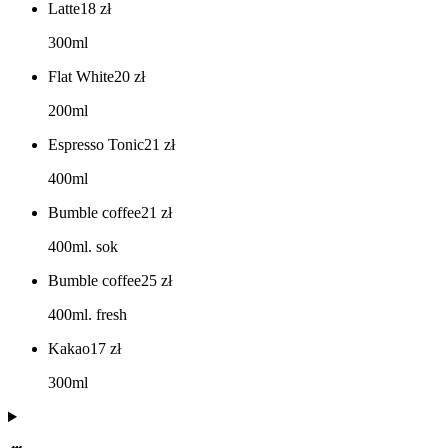
Latte
18
zł
300ml
Flat White
20
zł
200ml
Espresso Tonic
21
zł
400ml
Bumble coffee
21
zł
400ml. sok
Bumble coffee
25
zł
400ml. fresh
Kakao
17
zł
300ml