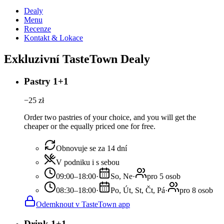
Dealy
Menu
Recenze
Kontakt & Lokace
Exkluzivní TasteTown Dealy
Pastry 1+1
−
25
zł
Order two pastries of your choice, and you will get the
cheaper or the equally priced one for free.
Obnovuje se za 14 dní
V podniku i s sebou
09:00–18:00
·
So, Ne
·
pro 5 osob
08:30–18:00
·
Po, Út, St, Čt, Pá
·
pro 8 osob
Odemknout v TasteTown app
Drink 1+1