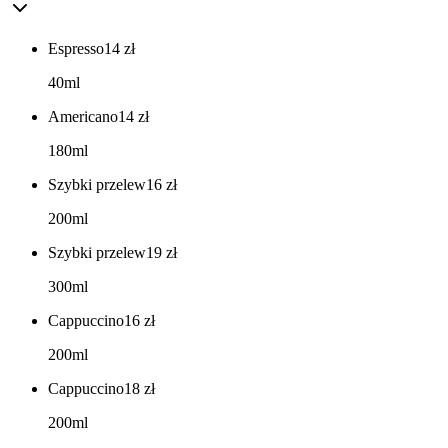
Espresso
14
zł
40ml
Americano
14
zł
180ml
Szybki przelew
16
zł
200ml
Szybki przelew
19
zł
300ml
Cappuccino
16
zł
200ml
Cappuccino
18
zł
200ml