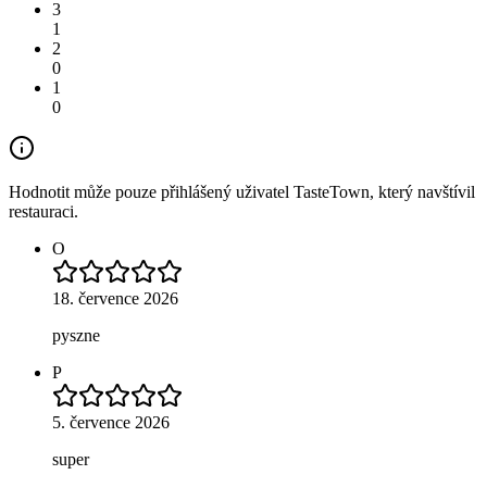
3
1
2
0
1
0
Hodnotit může pouze přihlášený uživatel TasteTown, který navštívil
restauraci.
O
18. července 2026
pyszne
P
5. července 2026
super