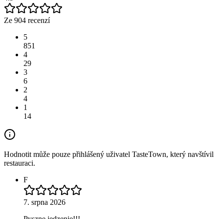
Ze 904 recenzí
5
851
4
29
3
6
2
4
1
14
Hodnotit může pouze přihlášený uživatel TasteTown, který navštívil
restauraci.
F
7. srpna 2026
Pyszne jedzenie!!!