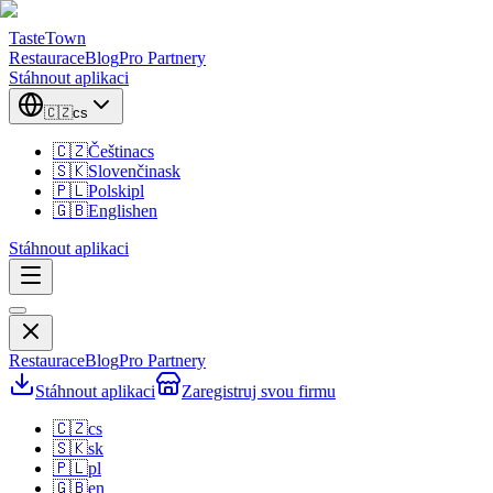
TasteTown
Restaurace
Blog
Pro Partnery
Stáhnout aplikaci
🇨🇿
cs
🇨🇿
Čeština
cs
🇸🇰
Slovenčina
sk
🇵🇱
Polski
pl
🇬🇧
English
en
Stáhnout aplikaci
Restaurace
Blog
Pro Partnery
Stáhnout aplikaci
Zaregistruj svou firmu
🇨🇿
cs
🇸🇰
sk
🇵🇱
pl
🇬🇧
en