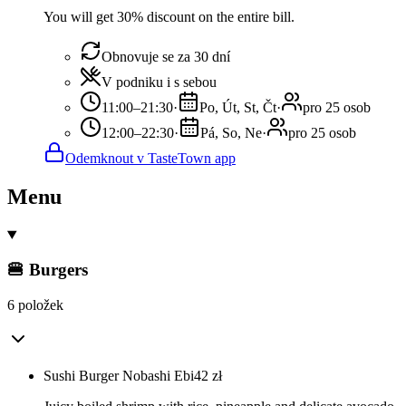
You will get 30% discount on the entire bill.
Obnovuje se za 30 dní
V podniku i s sebou
11:00–21:30
·
Po, Út, St, Čt
·
pro 25 osob
12:00–22:30
·
Pá, So, Ne
·
pro 25 osob
Odemknout v TasteTown app
Menu
🍔 Burgers
6 položek
Sushi Burger Nobashi Ebi
42
zł