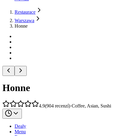
Restaurace
Warszawa
Honne
Honne
4.9
(
904
recenzí
)
·
Coffee, Asian, Sushi
Dealy
Menu