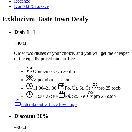
Recenze
Kontakt & Lokace
Exkluzivní TasteTown Dealy
Dish 1+1
−
40
zł
Order two dishes of your choice, and you will get the cheaper
or the equally priced one for free.
Obnovuje se za 30 dní
V podniku i s sebou
11:00–21:30
·
Po, Út, St, Čt
·
pro 25 osob
12:00–22:30
·
Pá, So, Ne
·
pro 25 osob
Odemknout v TasteTown app
Discount 30%
−
99
zł