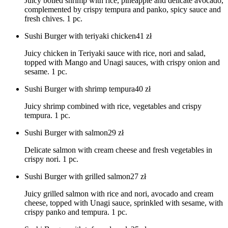
Juicy boiled shrimp with rice, pineapple and delicate avocado,
complemented by crispy tempura and panko, spicy sauce and
fresh chives. 1 pc.
Sushi Burger with teriyaki chicken
41
zł
Juicy chicken in Teriyaki sauce with rice, nori and salad,
topped with Mango and Unagi sauces, with crispy onion and
sesame. 1 pc.
Sushi Burger with shrimp tempura
40
zł
Juicy shrimp combined with rice, vegetables and crispy
tempura. 1 pc.
Sushi Burger with salmon
29
zł
Delicate salmon with cream cheese and fresh vegetables in
crispy nori. 1 pc.
Sushi Burger with grilled salmon
27
zł
Juicy grilled salmon with rice and nori, avocado and cream
cheese, topped with Unagi sauce, sprinkled with sesame, with
crispy panko and tempura. 1 pc.