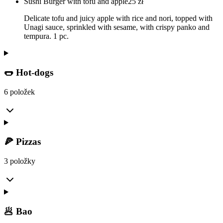
Sushi Burger with tofu and apple
25
zł
Delicate tofu and juicy apple with rice and nori, topped with
Unagi sauce, sprinkled with sesame, with crispy panko and
tempura. 1 pc.
🌭 Hot-dogs
6 položek
🍕 Pizzas
3 položky
🥟 Bao