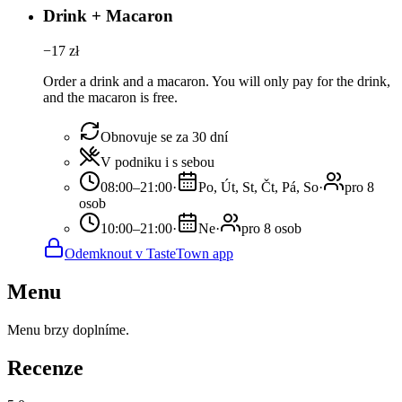
Drink + Macaron
−
17
zł
Order a drink and a macaron. You will only pay for the drink,
and the macaron is free.
Obnovuje se za 30 dní
V podniku i s sebou
08:00–21:00
·
Po, Út, St, Čt, Pá, So
·
pro 8
osob
10:00–21:00
·
Ne
·
pro 8 osob
Odemknout v TasteTown app
Menu
Menu brzy doplníme.
Recenze