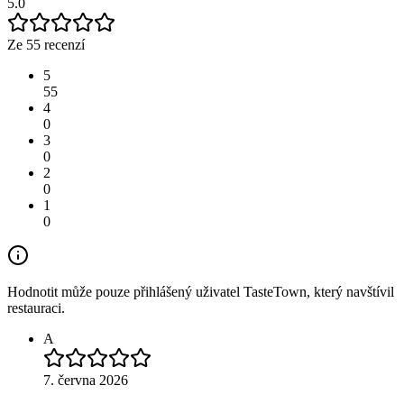
5.0
Ze 55 recenzí
5
55
4
0
3
0
2
0
1
0
Hodnotit může pouze přihlášený uživatel TasteTown, který navštívil
restauraci.
A
7. června 2026