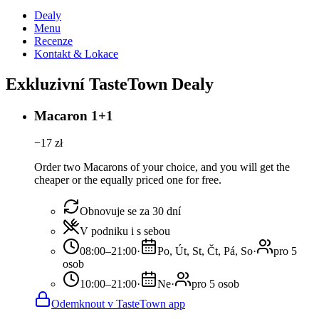
Dealy
Menu
Recenze
Kontakt & Lokace
Exkluzivní TasteTown Dealy
Macaron 1+1
−
17
zł
Order two Macarons of your choice, and you will get the
cheaper or the equally priced one for free.
Obnovuje se za 30 dní
V podniku i s sebou
08:00–21:00
·
Po, Út, St, Čt, Pá, So
·
pro 5
osob
10:00–21:00
·
Ne
·
pro 5 osob
Odemknout v TasteTown app