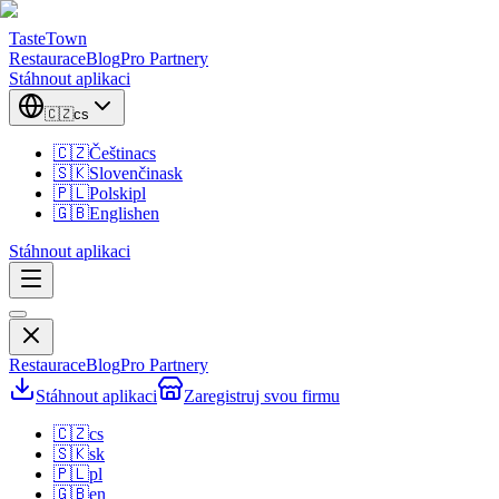
TasteTown
Restaurace
Blog
Pro Partnery
Stáhnout aplikaci
🇨🇿
cs
🇨🇿
Čeština
cs
🇸🇰
Slovenčina
sk
🇵🇱
Polski
pl
🇬🇧
English
en
Stáhnout aplikaci
Restaurace
Blog
Pro Partnery
Stáhnout aplikaci
Zaregistruj svou firmu
🇨🇿
cs
🇸🇰
sk
🇵🇱
pl
🇬🇧
en