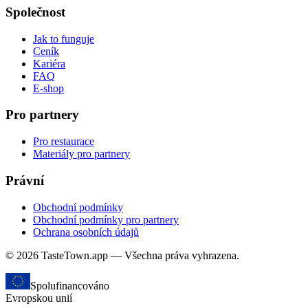
Společnost
Jak to funguje
Ceník
Kariéra
FAQ
E-shop
Pro partnery
Pro restaurace
Materiály pro partnery
Právní
Obchodní podmínky
Obchodní podmínky pro partnery
Ochrana osobních údajů
© 2026 TasteTown.app — Všechna práva vyhrazena.
Spolufinancováno
Evropskou unií