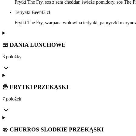
Frytki The Fry, sos z sera cheddar, świeże pomidory, sos The
Teriyaki Beef
43
zł
Frytki The Fry, szarpana wołowina teriyaki, papryczki maryno
🍱 DANIA LUNCHOWE
3 položky
🍟 FRYTKI PRZEKĄSKI
7 položek
🥨 CHURROS SŁODKIE PRZEKĄSKI