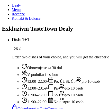
Dealy
Menu
Recenze
Kontakt & Lokace
Exkluzivní TasteTown Dealy
Dish 1+1
−
26
zł
Order two dishes of your choice, and you will get the cheaper or
Obnovuje se za 30 dní
V podniku i s sebou
12:00–22:00
·
Po, Út, St, Čt
·
pro 10 osob
12:00–23:59
·
Pá
·
pro 10 osob
11:00–23:59
·
So
·
pro 10 osob
11:00–22:00
·
Ne
·
pro 10 osob
Odemknout v TasteTown app