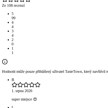
Ze 108 recenzí
5
99
4
4
3
4
2
0
1
1
Hodnotit může pouze přihlášený uživatel TasteTown, který navštívil re
B
1. srpna 2026
super miejsce 😍
L