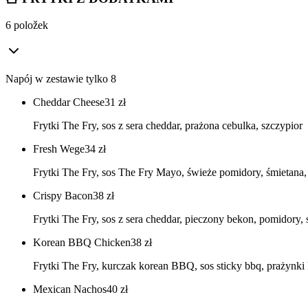
6 položek
Napój w zestawie tylko 8
Cheddar Cheese
31
zł
Frytki The Fry, sos z sera cheddar, prażona cebulka, szczypior
Fresh Wege
34
zł
Frytki The Fry, sos The Fry Mayo, świeże pomidory, śmietana, s
Crispy Bacon
38
zł
Frytki The Fry, sos z sera cheddar, pieczony bekon, pomidory, 
Korean BBQ Chicken
38
zł
Frytki The Fry, kurczak korean BBQ, sos sticky bbq, prażynki
Mexican Nachos
40
zł