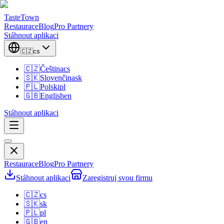
TasteTown
Restaurace
Blog
Pro Partnery
Stáhnout aplikaci
🇨🇿
cs
🇨🇿
Čeština
cs
🇸🇰
Slovenčina
sk
🇵🇱
Polski
pl
🇬🇧
English
en
Stáhnout aplikaci
Restaurace
Blog
Pro Partnery
Stáhnout aplikaci
Zaregistruj svou firmu
🇨🇿
cs
🇸🇰
sk
🇵🇱
pl
🇬🇧
en