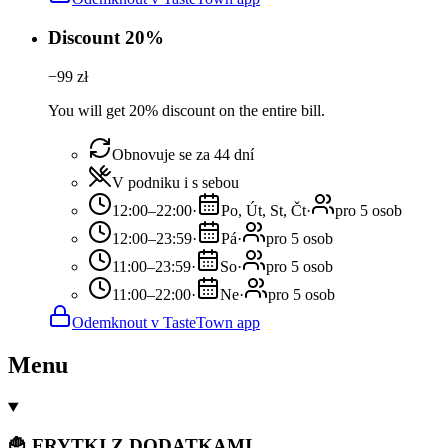
Discount 20%
−
99
zł
You will get 20% discount on the entire bill.
Obnovuje se za 44 dní
V podniku i s sebou
12:00–22:00
·
Po, Út, St, Čt
·
pro 5 osob
12:00–23:59
·
Pá
·
pro 5 osob
11:00–23:59
·
So
·
pro 5 osob
11:00–22:00
·
Ne
·
pro 5 osob
Odemknout v TasteTown app
Menu
🍟 FRYTKI Z DODATKAMI