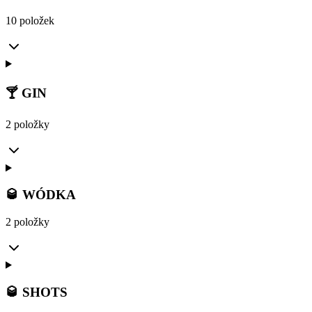
10 položek
🍸 GIN
2 položky
🥃 WÓDKA
2 položky
🥃 SHOTS