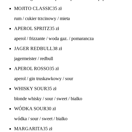
MOJITO CLASSIC
35
zł
rum / cukier trzcinowy / mieta
APEROL SPRITZ
35
zł
aperol / frizzante / woda gaz. / pomarancza
JAGER REDBULL
38
zł
jagermeister / redbull
APEROL ROSSO
35
zł
aperol / gin truskawkowy / sour
WHISKY SOUR
35
zł
blonde whisky / sour / sweet / bialko
WÓDKA SOUR
30
zł
wódka / sour / sweet / bialko
MARGARITA
35
zł