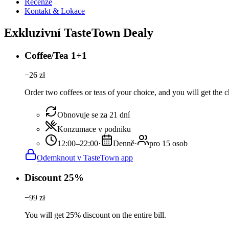
Recenze
Kontakt & Lokace
Exkluzivní TasteTown Dealy
Coffee/Tea 1+1
−
26
zł
Order two coffees or teas of your choice, and you will get the c
Obnovuje se za 21 dní
Konzumace v podniku
12:00–22:00
·
Denně
·
pro 15 osob
Odemknout v TasteTown app
Discount 25%
−
99
zł
You will get 25% discount on the entire bill.