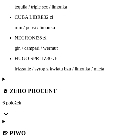
tequila / triple sec / limonka
CUBA LIBRE
32
zł
rum / pepsi / limonka
NEGRONI
35
zł
gin / campari / wermut
HUGO SPRITZ
30
zł
frizzante / syrop z kwiatu bzu / limonka / mieta
🥤 ZERO PROCENT
6 položek
🍺 PIWO