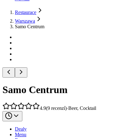
Restaurace
Warszawa
Samo Centrum
Samo Centrum
4.9
(
9
recenzí
)
·
Beer, Cocktail
Dealy
Menu