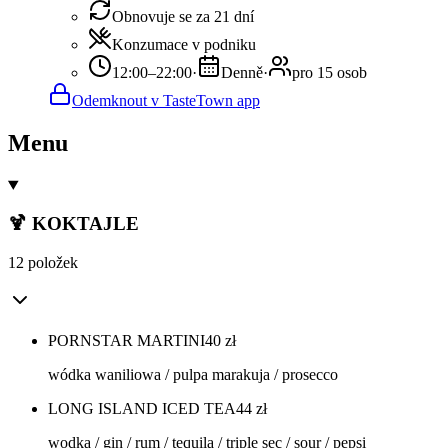
Obnovuje se za 21 dní
Konzumace v podniku
12:00–22:00
·
Denně
·
pro 15 osob
Odemknout v TasteTown app
Menu
🍹 KOKTAJLE
12 položek
PORNSTAR MARTINI
40
zł
wódka waniliowa / pulpa marakuja / prosecco
LONG ISLAND ICED TEA
44
zł
wodka / gin / rum / tequila / triple sec / sour / pepsi