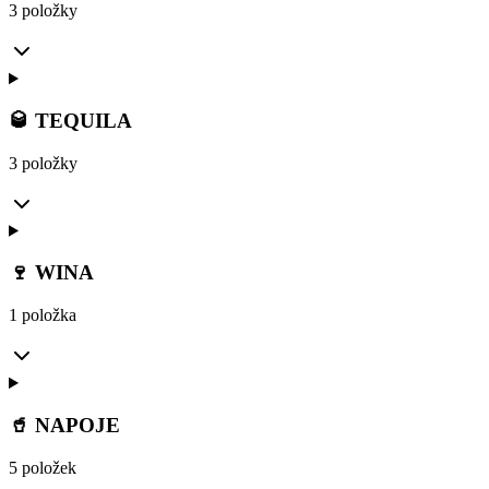
3 položky
🥃 TEQUILA
3 položky
🍷 WINA
1 položka
🥤 NAPOJE
5 položek