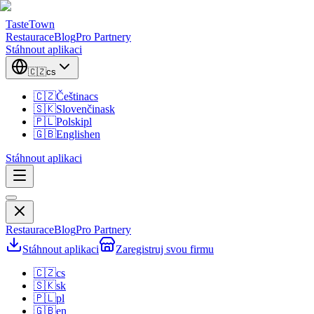
TasteTown
Restaurace
Blog
Pro Partnery
Stáhnout aplikaci
🇨🇿
cs
🇨🇿
Čeština
cs
🇸🇰
Slovenčina
sk
🇵🇱
Polski
pl
🇬🇧
English
en
Stáhnout aplikaci
Restaurace
Blog
Pro Partnery
Stáhnout aplikaci
Zaregistruj svou firmu
🇨🇿
cs
🇸🇰
sk
🇵🇱
pl
🇬🇧
en