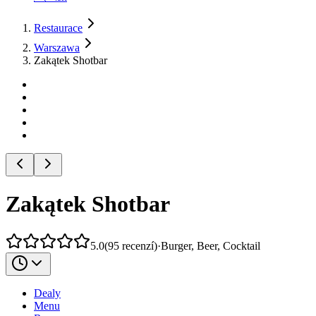
Restaurace
Warszawa
Zakątek Shotbar
Zakątek Shotbar
5.0
(
95
recenzí
)
·
Burger, Beer, Cocktail
Dealy
Menu