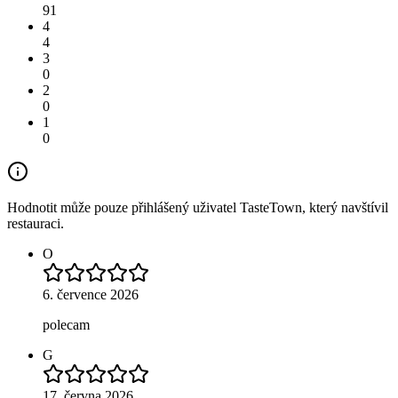
91
4
4
3
0
2
0
1
0
Hodnotit může pouze přihlášený uživatel TasteTown, který navštívil
restauraci.
O
6. července 2026
polecam
G
17. června 2026