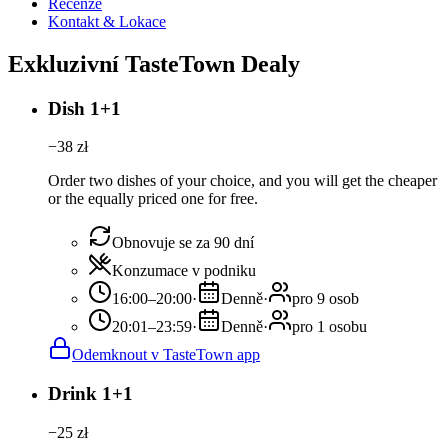
Recenze
Kontakt & Lokace
Exkluzivní TasteTown Dealy
Dish 1+1
−
38
zł
Order two dishes of your choice, and you will get the cheaper
or the equally priced one for free.
Obnovuje se za 90 dní
Konzumace v podniku
16:00–20:00
·
Denně
·
pro 9 osob
20:01–23:59
·
Denně
·
pro 1 osobu
Odemknout v TasteTown app
Drink 1+1
−
25
zł