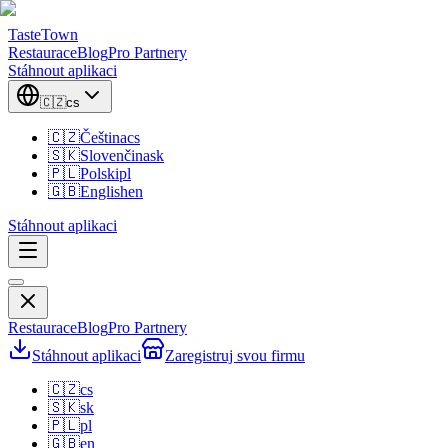
TasteTown
Restaurace
Blog
Pro Partnery
Stáhnout aplikaci
🇨🇿
cs
🇨🇿
Čeština
cs
🇸🇰
Slovenčina
sk
🇵🇱
Polski
pl
🇬🇧
English
en
Stáhnout aplikaci
Restaurace
Blog
Pro Partnery
Stáhnout aplikaci
Zaregistruj svou firmu
🇨🇿
cs
🇸🇰
sk
🇵🇱
pl
🇬🇧
en