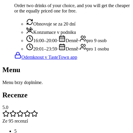
Order two drinks of your choice, and you will get the cheaper
or the equally priced one for free.
Obnovuje se za 20 dní
Konzumace v podniku
16:00–20:00
·
Denně
·
pro 9 osob
20:01–23:59
·
Denně
·
pro 1 osobu
Odemknout v TasteTown app
Menu
Menu brzy doplníme.
Recenze
5.0
Ze 95 recenzí
5