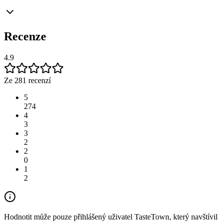
Recenze
4.9
Ze 281 recenzí
5
274
4
3
3
2
2
0
1
2
Hodnotit může pouze přihlášený uživatel TasteTown, který navštívil