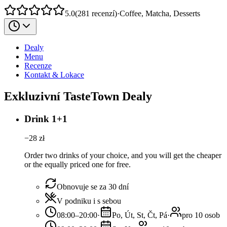
5.0
(
281
recenzí
)
·
Coffee, Matcha, Desserts
Dealy
Menu
Recenze
Kontakt & Lokace
Exkluzivní TasteTown Dealy
Drink 1+1
−
28
zł
Order two drinks of your choice, and you will get the cheaper
or the equally priced one for free.
Obnovuje se za 30 dní
V podniku i s sebou
08:00–20:00
·
Po, Út, St, Čt, Pá
·
pro 10 osob