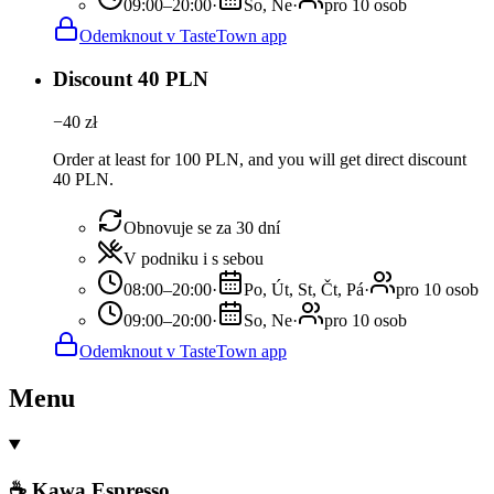
09:00–20:00
·
So, Ne
·
pro 10 osob
Odemknout v TasteTown app
Discount 40 PLN
−
40
zł
Order at least for 100 PLN, and you will get direct discount
40 PLN.
Obnovuje se za 30 dní
V podniku i s sebou
08:00–20:00
·
Po, Út, St, Čt, Pá
·
pro 10 osob
09:00–20:00
·
So, Ne
·
pro 10 osob
Odemknout v TasteTown app
Menu
☕ Kawa Espresso