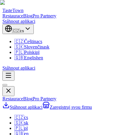
TasteTown
Restaurace
Blog
Pro Partnery
Stáhnout aplikaci
🇨🇿
cs
🇨🇿
Čeština
cs
🇸🇰
Slovenčina
sk
🇵🇱
Polski
pl
🇬🇧
English
en
Stáhnout aplikaci
Restaurace
Blog
Pro Partnery
Stáhnout aplikaci
Zaregistruj svou firmu
🇨🇿
cs
🇸🇰
sk
🇵🇱
pl
🇬🇧
en