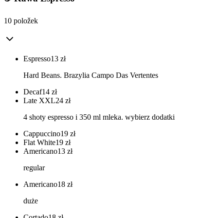
10 položek
Espresso
13
zł
Hard Beans. Brazylia Campo Das Vertentes
Decaf
14
zł
Late XXL
24
zł
4 shoty espresso i 350 ml mleka. wybierz dodatki
Cappuccino
19
zł
Flat White
19
zł
Americano
13
zł
regular
Americano
18
zł
duże
Cortado
18
zł