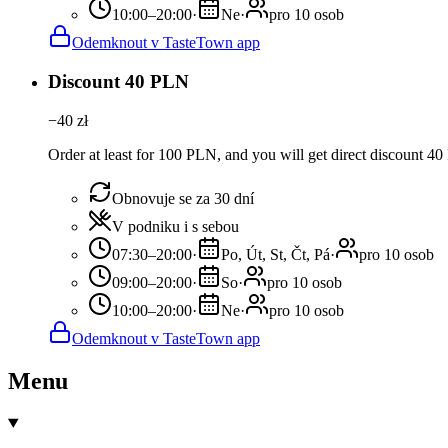
10:00–20:00
·
Ne
·
pro 10 osob
Odemknout v TasteTown app
Discount 40 PLN
−
40
zł
Order at least for 100 PLN, and you will get direct discount 4
Obnovuje se za 30 dní
V podniku i s sebou
07:30–20:00
·
Po, Út, St, Čt, Pá
·
pro 10 osob
09:00–20:00
·
So
·
pro 10 osob
10:00–20:00
·
Ne
·
pro 10 osob
Odemknout v TasteTown app
Menu