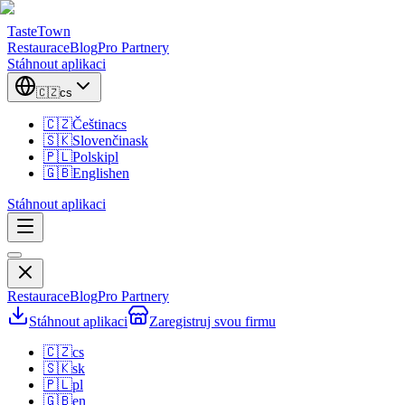
TasteTown
Restaurace
Blog
Pro Partnery
Stáhnout aplikaci
🇨🇿
cs
🇨🇿
Čeština
cs
🇸🇰
Slovenčina
sk
🇵🇱
Polski
pl
🇬🇧
English
en
Stáhnout aplikaci
Restaurace
Blog
Pro Partnery
Stáhnout aplikaci
Zaregistruj svou firmu
🇨🇿
cs
🇸🇰
sk
🇵🇱
pl
🇬🇧
en