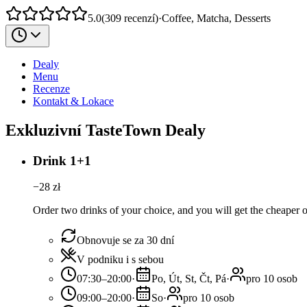
5.0
(
309
recenzí
)
·
Coffee, Matcha, Desserts
Dealy
Menu
Recenze
Kontakt & Lokace
Exkluzivní TasteTown Dealy
Drink 1+1
−
28
zł
Order two drinks of your choice, and you will get the cheaper or
Obnovuje se za 30 dní
V podniku i s sebou
07:30–20:00
·
Po, Út, St, Čt, Pá
·
pro 10 osob
09:00–20:00
·
So
·
pro 10 osob