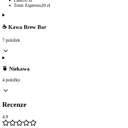
Latte
20
zł
Tonic Espresso
20
zł
☕ Kawa Brew Bar
7 položek
🍵 Niekawa
4 položky
Recenze
4.9