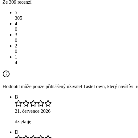
Ze 309 recenzí
5
305
4
0
3
0
2
0
1
4
Hodnotit může pouze přihlášený uživatel TasteTown, který navštívil re
B
21. července 2026
dziękuję
D