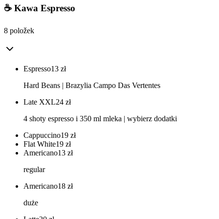
☕ Kawa Espresso
8 položek
Espresso
13
zł
Hard Beans | Brazylia Campo Das Vertentes
Late XXL
24
zł
4 shoty espresso i 350 ml mleka | wybierz dodatki
Cappuccino
19
zł
Flat White
19
zł
Americano
13
zł
regular
Americano
18
zł
duże