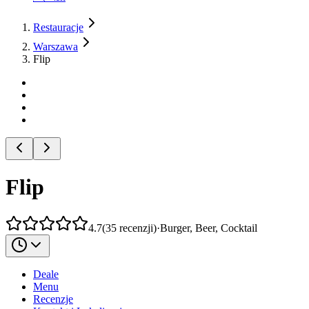
Restauracje
Warszawa
Flip
Flip
4.7
(
35
recenzji
)
·
Burger, Beer, Cocktail
Deale
Menu
Recenzje