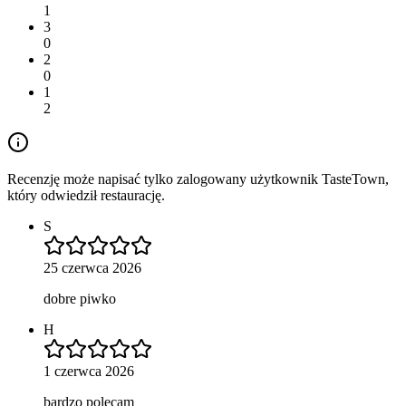
1
3
0
2
0
1
2
Recenzję może napisać tylko zalogowany użytkownik TasteTown,
który odwiedził restaurację.
S
25 czerwca 2026
dobre piwko
H
1 czerwca 2026
bardzo polecam