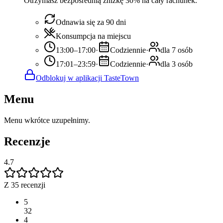
Otrzymasz bezpośrednią zniżkę 30% na cały rachunek.
Odnawia się za 90 dni
Konsumpcja na miejscu
13:00–17:00
·
Codziennie
·
dla 7 osób
17:01–23:59
·
Codziennie
·
dla 3 osób
Odblokuj w aplikacji TasteTown
Menu
Menu wkrótce uzupełnimy.
Recenzje
4.7
Z 35 recenzji
5
32
4