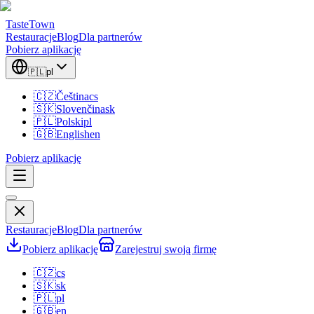
TasteTown
Restauracje
Blog
Dla partnerów
Pobierz aplikację
🇵🇱
pl
🇨🇿
Čeština
cs
🇸🇰
Slovenčina
sk
🇵🇱
Polski
pl
🇬🇧
English
en
Pobierz aplikację
Restauracje
Blog
Dla partnerów
Pobierz aplikację
Zarejestruj swoją firmę
🇨🇿
cs
🇸🇰
sk
🇵🇱
pl
🇬🇧
en