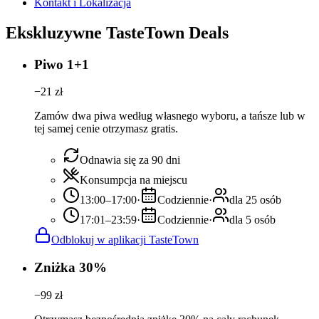
Kontakt i Lokalizacja
Ekskluzywne TasteTown Deals
Piwo 1+1
−
21
zł
Zamów dwa piwa według własnego wyboru, a tańsze lub w
tej samej cenie otrzymasz gratis.
Odnawia się za 90 dni
Konsumpcja na miejscu
13:00–17:00
·
Codziennie
·
dla 25 osób
17:01–23:59
·
Codziennie
·
dla 5 osób
Odblokuj w aplikacji TasteTown
Zniżka 30%
−
99
zł